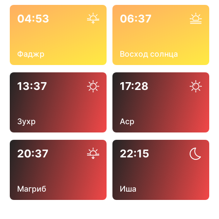
04:53
06:37
Фаджр
Восход солнца
13:37
17:28
Зухр
Аср
20:37
22:15
Магриб
Иша