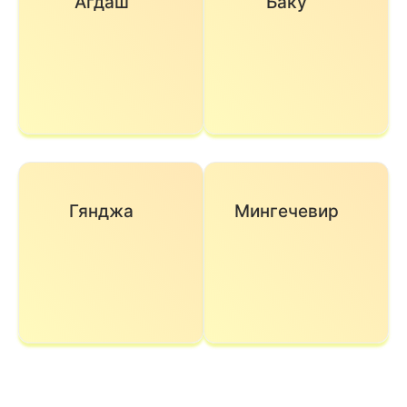
Агдаш
Баку
Гянджа
Мингечевир