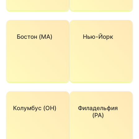
Бостон (MA)
Нью-Йорк
Колумбус (OH)
Филадельфия
(PA)