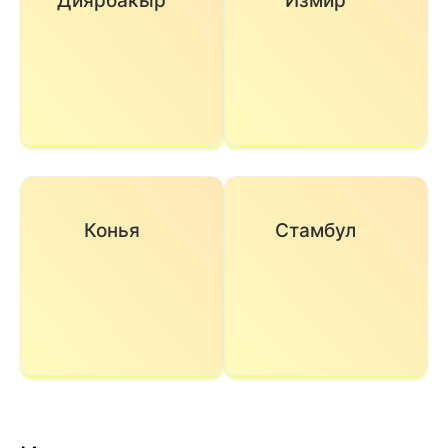
Диярбакыр
Измир
Конья
Стамбул