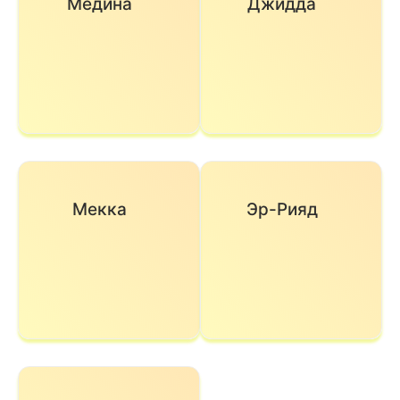
Медина
Джидда
Мекка
Эр-Рияд