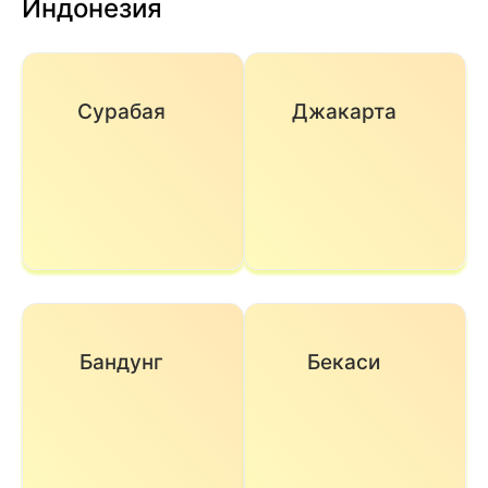
Индонезия
Сурабая
Джакарта
Бандунг
Бекаси