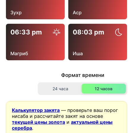
Зухр
Аср
06:33 pm
08:03 pm
Магриб
Иша
Формат времени
24 часа
12 часов
Калькулятор закята
— проверьте ваш порог
нисаба и рассчитайте закят на основе
текущей цены золота
и
актуальной цены
серебра
.