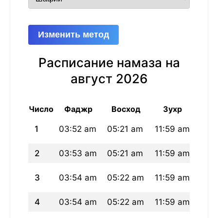
Изменить метод
Расписание намаза на
август 2026
Число
Фаджр
Восход
Зухр
А
1
03:52 am
05:21 am
11:59 am
03:
2
03:53 am
05:21 am
11:59 am
03:
3
03:54 am
05:22 am
11:59 am
03:
4
03:54 am
05:22 am
11:59 am
03: