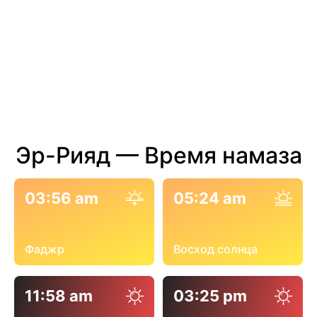
Эр-Рияд — Время намаза
03:56 am
05:24 am
Фаджр
Восход солнца
11:58 am
03:25 pm