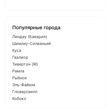
Популярные города
Линдау (Бавария)
Шимлеу-Силваньей
Куса
Гвалиор
Тивертон (RI)
Рамла
Рыбное
Эль-Файюм
Гловерсвилл
Кобоко