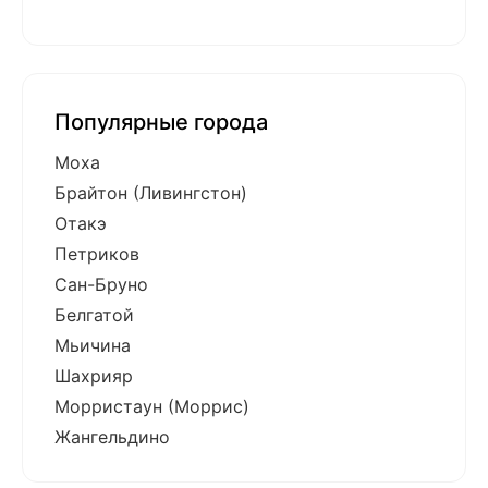
Популярные города
Моха
Брайтон (Ливингстон)
Отакэ
Петриков
Сан-Бруно
Белгатой
Мьичина
Шахрияр
Морристаун (Моррис)
Жангельдино