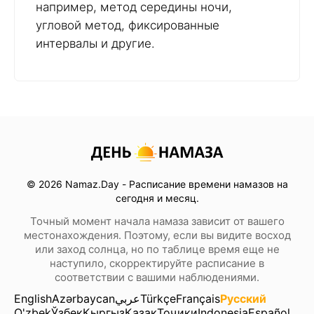
например, метод середины ночи,
угловой метод, фиксированные
интервалы и другие.
© 2026 Namaz.Day - Расписание времени намазов на
сегодня и месяц.
Точный момент начала намаза зависит от вашего
местонахождения. Поэтому, если вы видите восход
или заход солнца, но по таблице время еще не
наступило, скорректируйте расписание в
соответствии с вашими наблюдениями.
English
Azərbaycan
عربي
Türkçe
Français
Русский
O'zbek
Ўзбек
Кыргыз
Қазақ
Тоҷики
Indonesia
Español