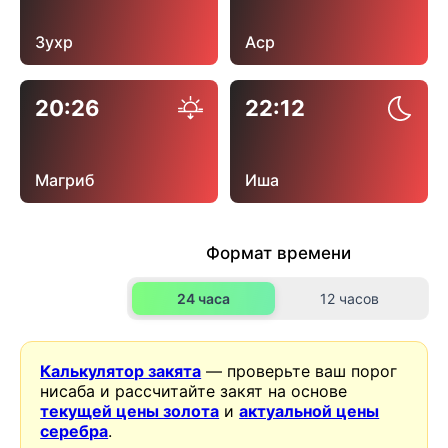
Зухр
Аср
20:26
22:12
Магриб
Иша
Формат времени
24 часа
12 часов
Калькулятор закята
— проверьте ваш порог
нисаба и рассчитайте закят на основе
текущей цены золота
и
актуальной цены
серебра
.