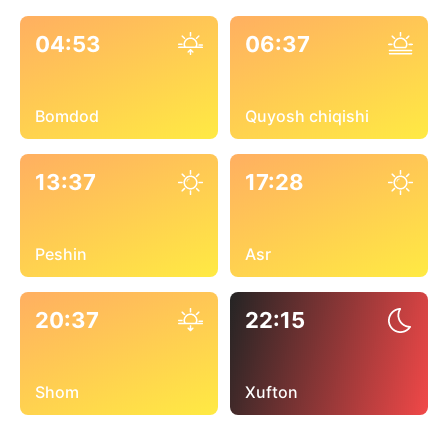
04:53
06:37
Bomdod
Quyosh chiqishi
13:37
17:28
Peshin
Asr
20:37
22:15
Shom
Xufton