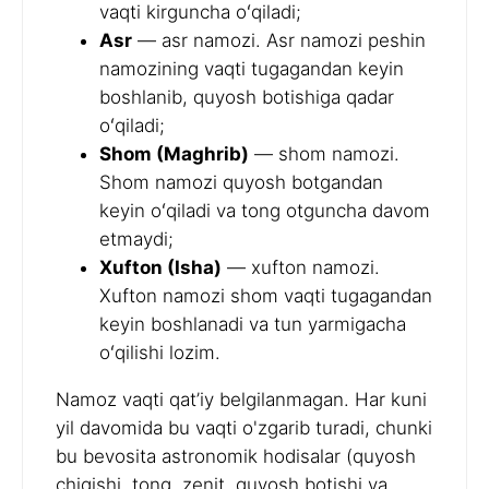
vaqti kirguncha oʻqiladi;
Asr
— asr namozi. Asr namozi peshin
namozining vaqti tugagandan keyin
boshlanib, quyosh botishiga qadar
oʻqiladi;
Shom (Maghrib)
— shom namozi.
Shom namozi quyosh botgandan
keyin oʻqiladi va tong otguncha davom
etmaydi;
Xufton (Isha)
— xufton namozi.
Xufton namozi shom vaqti tugagandan
keyin boshlanadi va tun yarmigacha
oʻqilishi lozim.
Namoz vaqti qat’iy belgilanmagan. Har kuni
yil davomida bu vaqti o'zgarib turadi, chunki
bu bevosita astronomik hodisalar (quyosh
chiqishi, tong, zenit, quyosh botishi va