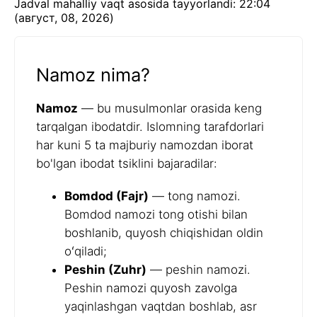
Jadval mahalliy vaqt asosida tayyorlandi: 22:04
(август, 08, 2026)
Namoz nima?
Namoz
— bu musulmonlar orasida keng
tarqalgan ibodatdir. Islomning tarafdorlari
har kuni 5 ta majburiy namozdan iborat
bo'lgan ibodat tsiklini bajaradilar:
Bomdod (Fajr)
— tong namozi.
Bomdod namozi tong otishi bilan
boshlanib, quyosh chiqishidan oldin
oʻqiladi;
Peshin (Zuhr)
— peshin namozi.
Peshin namozi quyosh zavolga
yaqinlashgan vaqtdan boshlab, asr