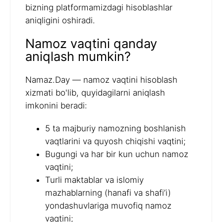
bizning platformamizdagi hisoblashlar
aniqligini oshiradi.
Namoz vaqtini qanday
aniqlash mumkin?
Namaz.Day — namoz vaqtini hisoblash
xizmati bo'lib, quyidagilarni aniqlash
imkonini beradi:
5 ta majburiy namozning boshlanish
vaqtlarini va quyosh chiqishi vaqtini;
Bugungi va har bir kun uchun namoz
vaqtini;
Turli maktablar va islomiy
mazhablarning (hanafi va shafi’i)
yondashuvlariga muvofiq namoz
vaqtini;