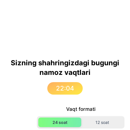
Sizning shahringizdagi bugungi
namoz vaqtlari
22:04
Vaqt formati
24 soat
12 soat