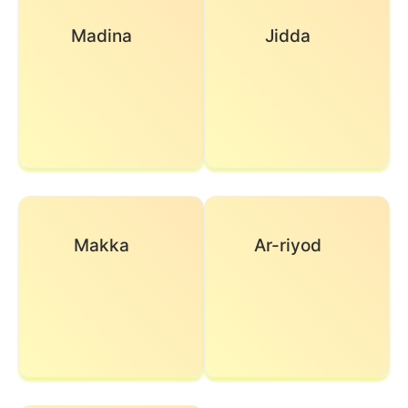
Madina
Jidda
Makka
Ar-riyod