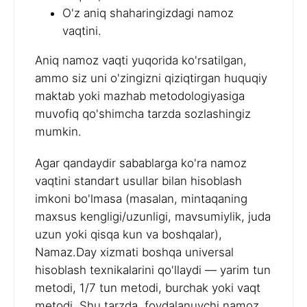
O'z aniq shaharingizdagi namoz
vaqtini.
Aniq namoz vaqti yuqorida ko'rsatilgan,
ammo siz uni o'zingizni qiziqtirgan huquqiy
maktab yoki mazhab metodologiyasiga
muvofiq qo'shimcha tarzda sozlashingiz
mumkin.
Agar qandaydir sabablarga ko'ra namoz
vaqtini standart usullar bilan hisoblash
imkoni bo'lmasa (masalan, mintaqaning
maxsus kengligi/uzunligi, mavsumiylik, juda
uzun yoki qisqa kun va boshqalar),
Namaz.Day xizmati boshqa universal
hisoblash texnikalarini qo'llaydi — yarim tun
metodi, 1/7 tun metodi, burchak yoki vaqt
metodi. Shu tarzda, foydalanuvchi namoz