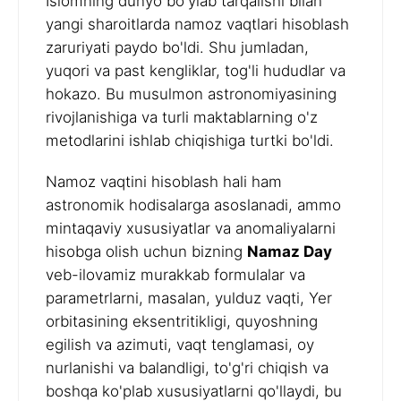
Islomning dunyo bo'ylab tarqalishi bilan
yangi sharoitlarda namoz vaqtlari hisoblash
zaruriyati paydo bo'ldi. Shu jumladan,
yuqori va past kengliklar, tog'li hududlar va
hokazo. Bu musulmon astronomiyasining
rivojlanishiga va turli maktablarning o'z
metodlarini ishlab chiqishiga turtki bo'ldi.
Namoz vaqtini hisoblash hali ham
astronomik hodisalarga asoslanadi, ammo
mintaqaviy xususiyatlar va anomaliyalarni
hisobga olish uchun bizning
Namaz Day
veb-ilovamiz murakkab formulalar va
parametrlarni, masalan, yulduz vaqti, Yer
orbitasining eksentritikligi, quyoshning
egilish va azimuti, vaqt tenglamasi, oy
nurlanishi va balandligi, to'g'ri chiqish va
boshqa ko'plab xususiyatlarni qo'llaydi, bu