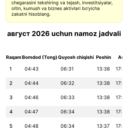
chegarasini tekshiring va tejash, investitsiyalar,
oltin, kumush va biznes aktivlari bo‘yicha
zakatni hisoblang.
август 2026 uchun namoz jadvali
Raqam
Bomdod (Tong)
Quyosh chiqishi
Peshin
Asr
1
04:43
06:31
13:38
17:31
2
04:44
06:32
13:38
17:31
3
04:46
06:33
13:38
17:3
4
04:47
06:34
13:38
17:3
5
04:48
06:34
13:37
17:3