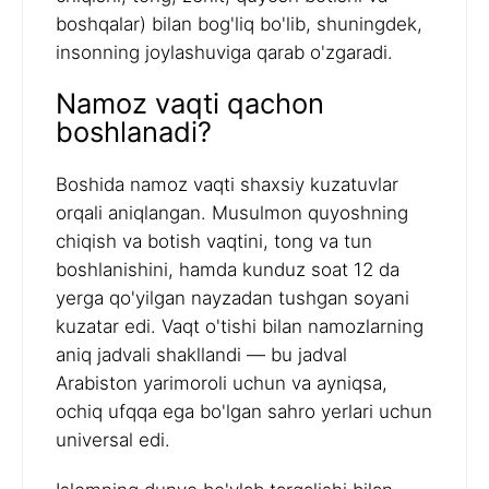
boshqalar) bilan bog'liq bo'lib, shuningdek,
insonning joylashuviga qarab o'zgaradi.
Namoz vaqti qachon
boshlanadi?
Boshida namoz vaqti shaxsiy kuzatuvlar
orqali aniqlangan. Musulmon quyoshning
chiqish va botish vaqtini, tong va tun
boshlanishini, hamda kunduz soat 12 da
yerga qo'yilgan nayzadan tushgan soyani
kuzatar edi. Vaqt o'tishi bilan namozlarning
aniq jadvali shakllandi — bu jadval
Arabiston yarimoroli uchun va ayniqsa,
ochiq ufqqa ega bo'lgan sahro yerlari uchun
universal edi.