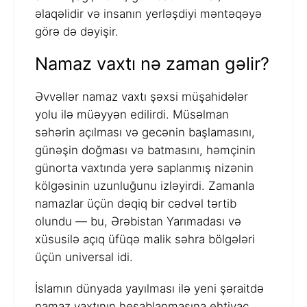
əlaqəlidir və insanın yerləşdiyi məntəqəyə
görə də dəyişir.
Namaz vaxtı nə zaman gəlir?
Əvvəllər namaz vaxtı şəxsi müşahidələr
yolu ilə müəyyən edilirdi. Müsəlman
səhərin açılması və gecənin başlamasını,
günəşin doğması və batmasını, həmçinin
günorta vaxtında yerə saplanmış nizənin
kölgəsinin uzunluğunu izləyirdi. Zamanla
namazlar üçün dəqiq bir cədvəl tərtib
olundu — bu, Ərəbistan Yarımadası və
xüsusilə açıq üfüqə malik səhra bölgələri
üçün universal idi.
İslamın dünyada yayılması ilə yeni şəraitdə
namaz vaxtının hesablanmasına ehtiyac