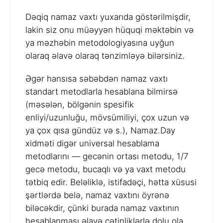
Dəqiq namaz vaxtı yuxarıda göstərilmişdir,
lakin siz onu müəyyən hüquqi məktəbin və
ya məzhəbin metodologiyasına uyğun
olaraq əlavə olaraq tənzimləyə bilərsiniz.
Əgər hansısa səbəbdən namaz vaxtı
standart metodlarla hesablana bilmirsə
(məsələn, bölgənin spesifik
enliyi/uzunluğu, mövsümiliyi, çox uzun və
ya çox qısa gündüz və s.), Namaz.Day
xidməti digər universal hesablama
metodlarını — gecənin ortası metodu, 1/7
gecə metodu, bucaqlı və ya vaxt metodu
tətbiq edir. Beləliklə, istifadəçi, hətta xüsusi
şərtlərdə belə, namaz vaxtını öyrənə
biləcəkdir, çünki burada namaz vaxtının
hesablanması əlavə çətinliklərlə dolu ola