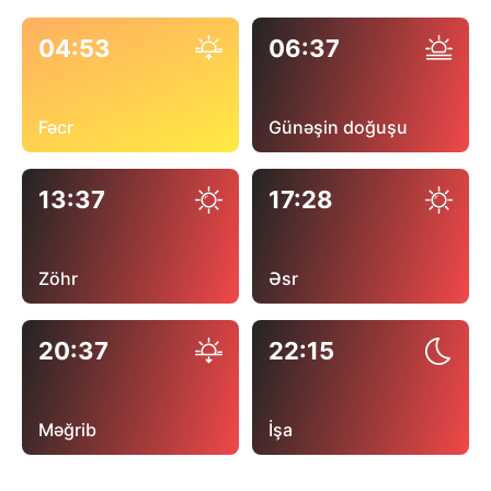
04:53
06:37
Fəcr
Günəşin doğuşu
13:37
17:28
Zöhr
Əsr
20:37
22:15
Məğrib
İşa