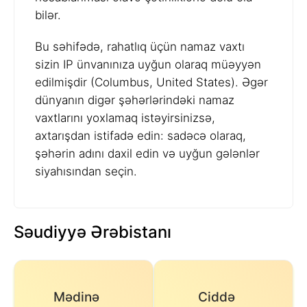
bilər.
Bu səhifədə, rahatlıq üçün namaz vaxtı
sizin IP ünvanınıza uyğun olaraq müəyyən
edilmişdir (Columbus, United States). Əgər
dünyanın digər şəhərlərindəki namaz
vaxtlarını yoxlamaq istəyirsinizsə,
axtarışdan istifadə edin: sadəcə olaraq,
şəhərin adını daxil edin və uyğun gələnlər
siyahısından seçin.
Səudiyyə Ərəbistanı
Mədinə
Ciddə