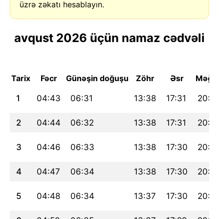
üzrə zəkatı hesablayın.
avqust 2026 üçün namaz cədvəli
Tarix
Fəcr
Günəşin doğuşu
Zöhr
Əsr
Məğri
1
04:43
06:31
13:38
17:31
20:4
2
04:44
06:32
13:38
17:31
20:4
3
04:46
06:33
13:38
17:30
20:4
4
04:47
06:34
13:38
17:30
20:4
5
04:48
06:34
13:37
17:30
20:4