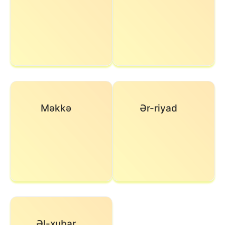
Məkkə
Ər-riyad
Əl-xubar