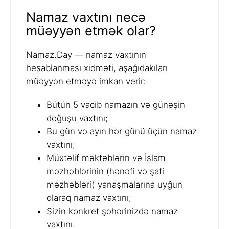
Namaz vaxtını necə
müəyyən etmək olar?
Namaz.Day — namaz vaxtının
hesablanması xidməti, aşağıdakıları
müəyyən etməyə imkan verir:
Bütün 5 vacib namazın və günəşin
doğuşu vaxtını;
Bu gün və ayın hər günü üçün namaz
vaxtını;
Müxtəlif məktəblərin və İslam
məzhəblərinin (hənəfi və şafi
məzhəbləri) yanaşmalarına uyğun
olaraq namaz vaxtını;
Sizin konkret şəhərinizdə namaz
vaxtını.