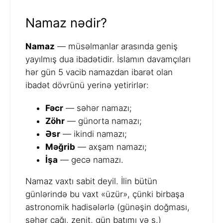
Namaz nədir?
Namaz
— müsəlmanlar arasında geniş
yayılmış dua ibadətidir. İslamın davamçıları
hər gün 5 vacib namazdan ibarət olan
ibadət dövrünü yerinə yetirirlər:
Fəcr
— səhər namazı;
Zöhr
— günorta namazı;
Əsr
— ikindi namazı;
Məğrib
— axşam namazı;
İşa
— gecə namazı.
Namaz vaxtı sabit deyil. İlin bütün
günlərində bu vaxt «üzür», çünki birbaşa
astronomik hadisələrlə (günəşin doğması,
səhər çağı, zenit, gün batımı və s.)