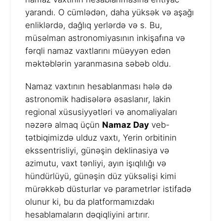
yarandı. O cümlədən, daha yüksək və aşağı
enliklərdə, dağlıq yerlərdə və s. Bu,
müsəlman astronomiyasının inkişafına və
fərqli namaz vaxtlarını müəyyən edən
məktəblərin yaranmasına səbəb oldu.
Namaz vaxtının hesablanması hələ də
astronomik hadisələrə əsaslanır, lakin
regional xüsusiyyətləri və anomaliyaları
nəzərə almaq üçün
Namaz Day
veb-
tətbiqimizdə ulduz vaxtı, Yerin orbitinin
ekssentrisliyi, günəşin deklinasiya və
azimutu, vaxt tənliyi, ayın işıqlılığı və
hündürlüyü, günəşin düz yüksəlişi kimi
mürəkkəb düsturlar və parametrlər istifadə
olunur ki, bu da platformamızdakı
hesablamaların dəqiqliyini artırır.