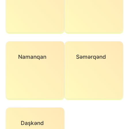
Namanqan
Səmərqənd
Daşkənd