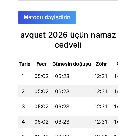
Metodu dəyişdirin
avqust 2026 üçün namaz
cədvəli
Tarix
Fəcr
Günəşin doğuşu
Zöhr
Əsr
M
1
05:02
06:23
12:31
14:49
2
05:02
06:23
12:31
14:50
3
05:02
06:23
12:31
14:51
4
05:02
06:23
12:31
14:52