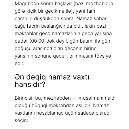
Məğribdən sonra başlayır (bəzi məzhəblərə
görə kiçik bir gecikmə ilə), yəni tam
qaranlıq düşdükdən sonra. Namaz səhər
çağı, fəcrin başlanğıcında bitir, lakin bəzi
məktəblər gecə namazlarının gecə yarısına
qədər (00:00-dək deyil, gün batımı ilə gün
doğuşu arasında olan gecənin birinci
yarısının sonuna qədər) qılınmasını tövsiyə
edir.
Ən dəqiq namaz vaxtı
hansıdır?
Birincisi, bu, məzhəbdən — müsəlmanın aid
olduğu hüquqi məktəbdən asılıdır. Namaz
vaxtlarını hesablamaq üçün sadəcə olaraq
seçin: