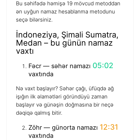
Bu səhifədə həmişə 19 mövcud metoddan
ən uyğun namaz hesablanma metodunu
seçə bilərsiniz.
İndoneziya, Şimali Sumatra,
Medan – bu günün namaz
vaxtı
05:02
Fəcr — səhər namazı
vaxtında
Nə vaxt başlayır? Səhər çağı, üfüqdə ağ
işığın ilk əlamətləri göründüyü zaman
başlayır və günəşin doğmasına bir neçə
dəqiqə qalmış bitir.
12:31
Zöhr — günorta namazı
vaxtında