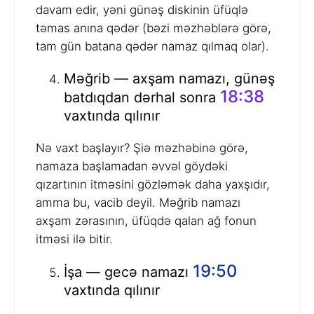
davam edir, yəni günəş diskinin üfüqlə
təmas anına qədər (bəzi məzhəblərə görə,
tam gün batana qədər namaz qılmaq olar).
Məğrib — axşam namazı, günəş
18:38
batdıqdan dərhal sonra
vaxtında qılınır
Nə vaxt başlayır? Şiə məzhəbinə görə,
namaza başlamadan əvvəl göydəki
qızartının itməsini gözləmək daha yaxşıdır,
amma bu, vacib deyil. Məğrib namazı
axşam zərasının, üfüqdə qalan ağ fonun
itməsi ilə bitir.
19:50
İşa — gecə namazı
vaxtında qılınır