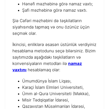
Hənəfi məzhəbinə görə namaz vaxtı;
Şafi məzhəbinə görə namaz vaxtı.
Şiə Cəfəri məzhəbini də təşkilatların
siyahısında tapmaq və onu özünüz üçün
seçmək olar.
İkincisi, enliklərə əsasən üstünlük verdiyiniz
hesablama metodunu seçə bilərsiniz. Bizim
saytımızda aşağıdakı təşkilatların və
konvensiyaların metodları ilə
namaz
vaxtını
hesablamaq olar:
Ümumdünya İslam Liqası,
Karaçi İslam Elmləri Universiteti,
Ümm al-Qura Universiteti (Məkkə),
Misir Tədqiqatlar İdarəsi,
Qazaxıstan Müsəlmanları İdarəsi,