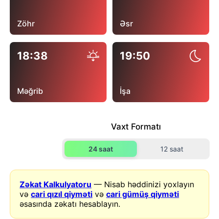
Zöhr
Əsr
18:38
19:50
Məğrib
İşa
Vaxt Formatı
24 saat
12 saat
Zəkat Kalkulyatoru
— Nisab həddinizi yoxlayın
və
cari qızıl qiyməti
və
cari gümüş qiyməti
əsasında zəkatı hesablayın.