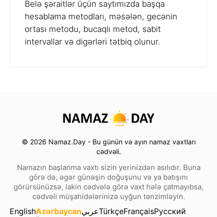
Belə şəraitlər üçün saytımızda başqa
hesablama metodları, məsələn, gecənin
ortası metodu, bucaqlı metod, sabit
intervallar və digərləri tətbiq olunur.
© 2026 Namaz.Day - Bu günün və ayın namaz vaxtları
cədvəli.
Namazın başlanma vaxtı sizin yerinizdən asılıdır. Buna
görə də, əgər günəşin doğuşunu və ya batışını
görürsünüzsə, lakin cədvələ görə vaxt hələ çatmayıbsa,
cədvəli müşahidələrinizə uyğun tənzimləyin.
English
Azərbaycan
عربي
Türkçe
Français
Русский