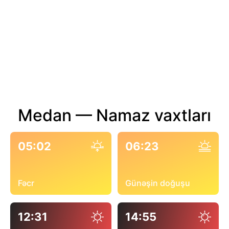
Medan — Namaz vaxtları
05:02
06:23
Fəcr
Günəşin doğuşu
12:31
14:55