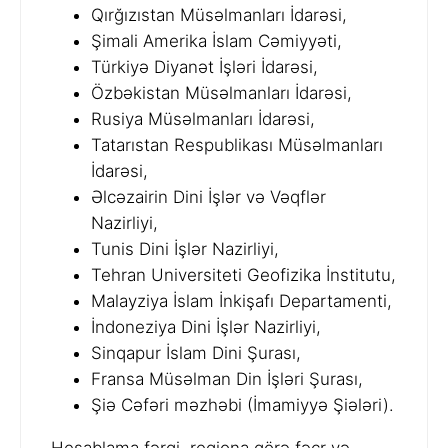
Qırğızıstan Müsəlmanları İdarəsi,
Şimali Amerika İslam Cəmiyyəti,
Türkiyə Diyanət İşləri İdarəsi,
Özbəkistan Müsəlmanları İdarəsi,
Rusiya Müsəlmanları İdarəsi,
Tatarıstan Respublikası Müsəlmanları
İdarəsi,
Əlcəzairin Dini İşlər və Vəqflər
Nazirliyi,
Tunis Dini İşlər Nazirliyi,
Tehran Universiteti Geofizika İnstitutu,
Malayziya İslam İnkişafı Departamenti,
İndoneziya Dini İşlər Nazirliyi,
Sinqapur İslam Dini Şurası,
Fransa Müsəlman Din İşləri Şurası,
Şiə Cəfəri məzhəbi (İmamiyyə Şiələri).