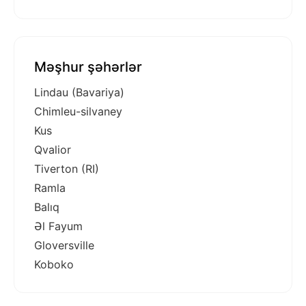
Məşhur şəhərlər
Lindau (Bavariya)
Chimleu-silvaney
Kus
Qvalior
Tiverton (RI)
Ramla
Balıq
Əl Fayum
Gloversville
Koboko