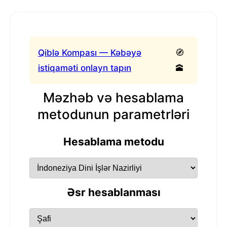
Qiblə Kompası — Kəbəyə
🧭
istiqaməti onlayn tapın
🕋
Məzhəb və hesablama
metodunun parametrləri
Hesablama metodu
Əsr hesablanması