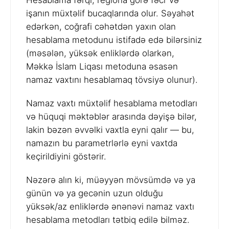
Hesablama fərqi, regiona görə fəcr və
işanın müxtəlif bucaqlarında olur. Səyahət
edərkən, coğrafi cəhətdən yaxın olan
hesablama metodunu istifadə edə bilərsiniz
(məsələn, yüksək enliklərdə olarkən,
Məkkə İslam Liqası metoduna əsasən
namaz vaxtını hesablamaq tövsiyə olunur).
Namaz vaxtı müxtəlif hesablama metodları
və hüquqi məktəblər arasında dəyişə bilər,
lakin bəzən əvvəlki vaxtla eyni qalır — bu,
namazın bu parametrlərlə eyni vaxtda
keçirildiyini göstərir.
Nəzərə alın ki, müəyyən mövsümdə və ya
günün və ya gecənin uzun olduğu
yüksək/az enliklərdə ənənəvi namaz vaxtı
hesablama metodları tətbiq edilə bilməz.