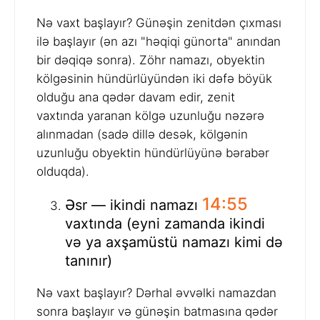
Nə vaxt başlayır? Günəşin zenitdən çıxması
ilə başlayır (ən azı "həqiqi günorta" anından
bir dəqiqə sonra). Zöhr namazı, obyektin
kölgəsinin hündürlüyündən iki dəfə böyük
olduğu ana qədər davam edir, zenit
vaxtında yaranan kölgə uzunluğu nəzərə
alınmadan (sadə dillə desək, kölgənin
uzunluğu obyektin hündürlüyünə bərabər
olduqda).
14:55
Əsr — ikindi namazı
vaxtında (eyni zamanda ikindi
və ya axşamüstü namazı kimi də
tanınır)
Nə vaxt başlayır? Dərhal əvvəlki namazdan
sonra başlayır və günəşin batmasına qədər