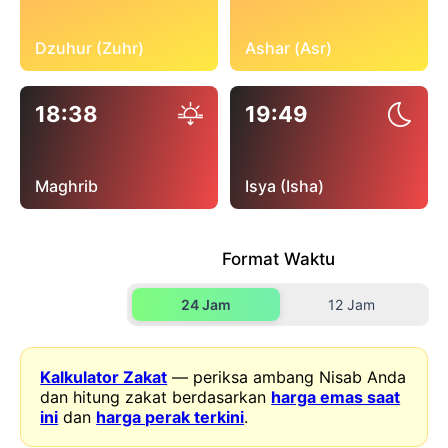
Dzuhur (Zuhr)
Ashar (Asr)
18:38
19:49
Maghrib
Isya (Isha)
Format Waktu
24 Jam
12 Jam
Kalkulator Zakat
— periksa ambang Nisab Anda
dan hitung zakat berdasarkan
harga emas saat
ini
dan
harga perak terkini
.