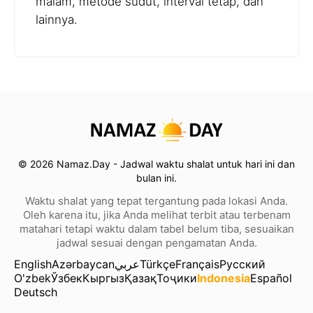
malam, metode sudut, interval tetap, dan
lainnya.
© 2026 Namaz.Day - Jadwal waktu shalat untuk hari ini dan
bulan ini.
Waktu shalat yang tepat tergantung pada lokasi Anda.
Oleh karena itu, jika Anda melihat terbit atau terbenam
matahari tetapi waktu dalam tabel belum tiba, sesuaikan
jadwal sesuai dengan pengamatan Anda.
English
Azərbaycan
عربي
Türkçe
Français
Русский
O'zbek
Ўзбек
Кыргыз
Қазақ
Тоҷики
Indonesia
Español
Deutsch