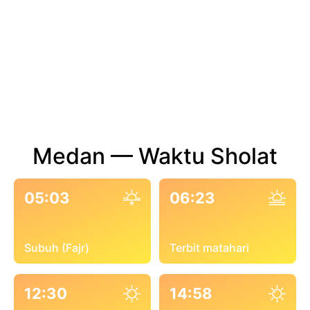
Medan — Waktu Sholat
05:03
06:23
Subuh (Fajr)
Terbit matahari
12:30
14:58