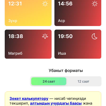
12:31
14:56
Зухр
Аср
18:38
19:50
Магриб
Иша
Убакыт форматы
24 саат
12 саат
Зекет калькулятору
— нисаб чегиңизди
текшерип,
алтындын учурдагы баасы
жана