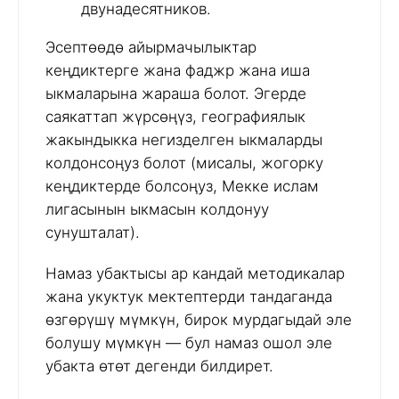
двунадесятников.
Эсептөөдө айырмачылыктар
кеңдиктерге жана фаджр жана иша
ыкмаларына жараша болот. Эгерде
саякаттап жүрсөңүз, географиялык
жакындыкка негизделген ыкмаларды
колдонсоңуз болот (мисалы, жогорку
кеңдиктерде болсоңуз, Мекке ислам
лигасынын ыкмасын колдонуу
сунушталат).
Намаз убактысы ар кандай методикалар
жана укуктук мектептерди тандаганда
өзгөрүшү мүмкүн, бирок мурдагыдай эле
болушу мүмкүн — бул намаз ошол эле
убакта өтөт дегенди билдирет.