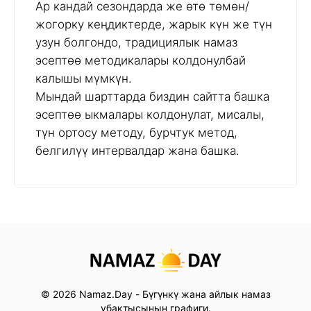
Ар кандай сезондарда же өтө төмөн/
жогорку кеңдиктерде, жарык күн же түн
узун болгондо, традициялык намаз
эсептөө методикалары колдонулбай
калышы мүмкүн.
Мындай шарттарда биздин сайтта башка
эсептөө ыкмалары колдонулат, мисалы,
түн ортосу методу, бурчтук метод,
белгилүү интервалдар жана башка.
© 2026 Namaz.Day - Бүгүнкү жана айлык намаз
убактысынын графиги.