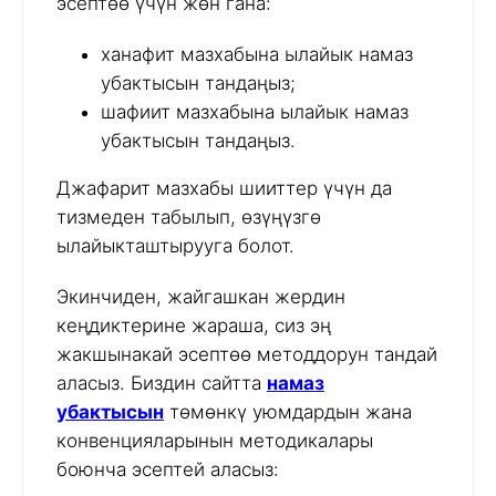
эсептөө үчүн жөн гана:
ханафит мазхабына ылайык намаз
убактысын тандаңыз;
шафиит мазхабына ылайык намаз
убактысын тандаңыз.
Джафарит мазхабы шииттер үчүн да
тизмеден табылып, өзүңүзгө
ылайыкташтырууга болот.
Экинчиден, жайгашкан жердин
кеңдиктерине жараша, сиз эң
жакшынакай эсептөө методдорун тандай
аласыз. Биздин сайтта
намаз
убактысын
төмөнкү уюмдардын жана
конвенцияларынын методикалары
боюнча эсептей аласыз: