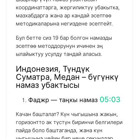
координаттарга, жергиликтүү убакытка,
мазхабдарга жана ар кандай эсептөө
методикаларына негиздене эсептейт.
Бул бетте сиз 19 бар болгон намазды
эсептөө методдорунун ичинен эң
ылайыктуу усулду тандай аласыз.
Индонезия, Түндүк
Суматра, Медан – бүгүнкү
намаз убактысы
05:03
Фаджр — таңкы намаз
Качан башталат? Күн чыгышына жакын,
горизонтто ак түстүн биринчи белгилери
пайда боло баштаганда, жана күн
чыгышына чейин бир нече секунддар