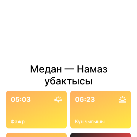
Медан — Намаз
убактысы
05:03
06:23
Фажр
Күн чыгышы