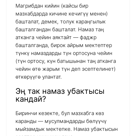
Магрибдан кийин (кайсы бир
мазхабдарда кичине кечигүү менен)
башталат, демек, толук караңгылык
башталгандан башталат. Намаз таң
атканга чейин аяктайт — фаджр
башталганда, бирок айрым мектептер
түнкү намаздарды түн ортосуна чейин
(түн ортосу, күн батышынан таң атканга
чейин өтө жарым түн деп эсептелинет)
өткөрүүгө улантат.
Эң так намаз убактысы
кандай?
Биринчи кезекте, бул мазхабга көз
каранды — мусулмандарды бөлүүчү
мыйзамдык мектепке. Намаз убактысын