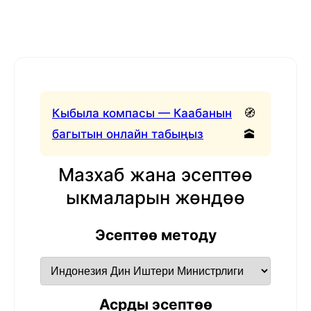
Кыбыла компасы — Каабанын
🧭
багытын онлайн табыңыз
🕋
Мазхаб жана эсептөө
ыкмаларын жөндөө
Эсептөө методу
Асрды эсептөө