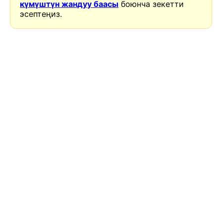
күмүштүн жандуу баасы
боюнча зекетти
эсептеңиз.