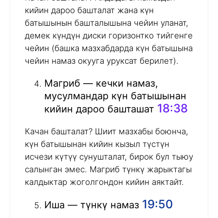
кийин дароо башталат жана күн
батышынын башталышына чейин уланат,
демек күндүн диски горизонтко тийгенге
чейин (башка мазхабдарда күн батышына
чейин намаз окууга уруксат берилет).
Магриб — кечки намаз,
мусулмандар күн батышынан
18:38
кийин дароо башташат
Качан башталат? Шиит мазхабы боюнча,
күн батышынан кийин кызыл түстүн
исчези күтүү сунушталат, бирок бул тыюу
салынган эмес. Магриб түнкү жарыктагы
калдыктар жоголгондон кийин аяктайт.
19:50
Иша — түнкү намаз