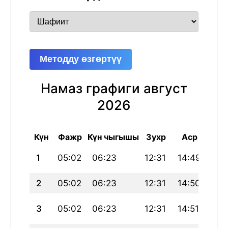
Методду өзгөртүү
Намаз графиги август
2026
Күн
Фажр
Күн чыгышы
Зухр
Аср
Магр
1
05:02
06:23
12:31
14:49
18:
2
05:02
06:23
12:31
14:50
18:
3
05:02
06:23
12:31
14:51
18: