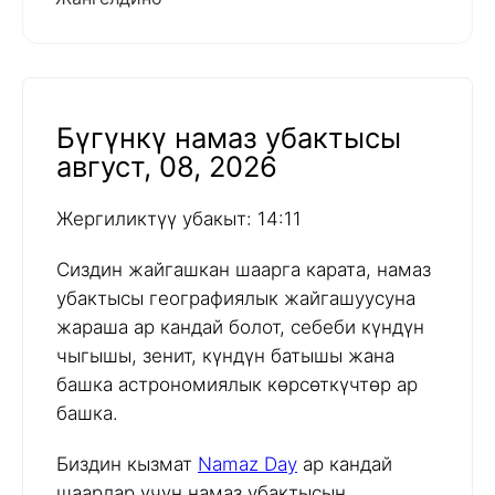
Бүгүнкү намаз убактысы
август, 08, 2026
Жергиликтүү убакыт: 14:11
Сиздин жайгашкан шаарга карата, намаз
убактысы географиялык жайгашуусуна
жараша ар кандай болот, себеби күндүн
чыгышы, зенит, күндүн батышы жана
башка астрономиялык көрсөткүчтөр ар
башка.
Биздин кызмат
Namaz Day
ар кандай
шаарлар үчүн намаз убактысын