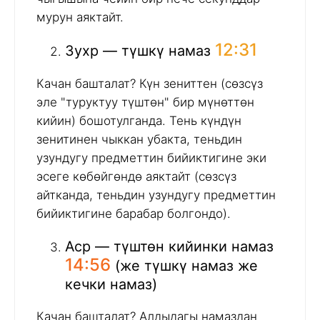
мурун аяктайт.
12:31
Зухр — түшкү намаз
Качан башталат? Күн зениттен (сөзсүз
эле "туруктуу түштөн" бир мүнөттөн
кийин) бошотулганда. Тень күндүн
зенитинен чыккан убакта, теньдин
узундугу предметтин бийиктигине эки
эсеге көбөйгөндө аяктайт (сөзсүз
айтканда, теньдин узундугу предметтин
бийиктигине барабар болгондо).
Аср — түштөн кийинки намаз
14:56
(же түшкү намаз же
кечки намаз)
Качан башталат? Алдыдагы намаздан