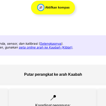
Aktifkan kompas
a, sensor, dan kalibrasi (
Selengkapnya
).
kan, gunakan
peta online arah ke Kaabah (Kiblat)
.
Putar perangkat ke arah Kaabah
📍
Koordinat pengguna: