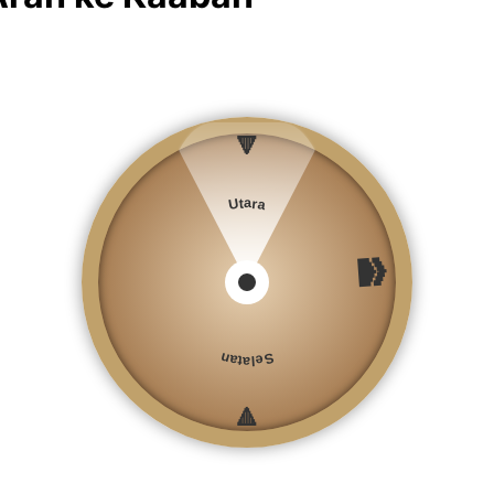
🔻
Utara
🕋
Selatan
🔺