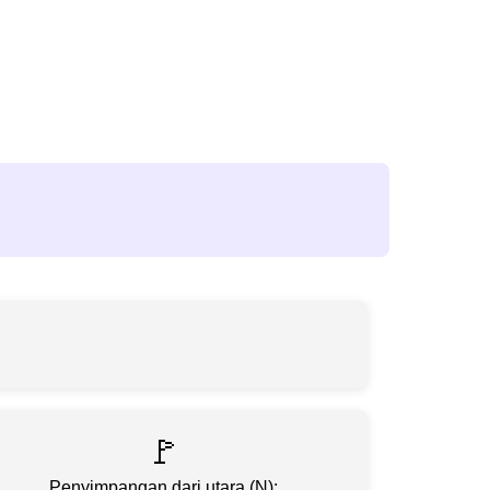
🚩
Penyimpangan dari utara (N):