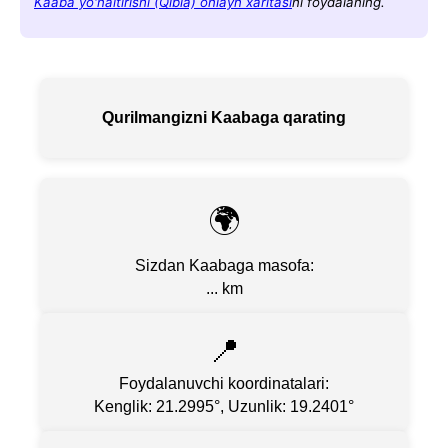
Kaaba yo'naltirishi (Qibla) onlayn xaritasi
ni foydalaning.
Qurilmangizni Kaabaga qarating
🌍
Sizdan Kaabaga masofa:
...
km
📍
Foydalanuvchi koordinatalari:
Kenglik: 21.2995
°,
Uzunlik: 19.2401
°