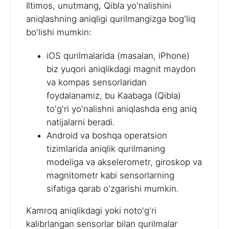
Iltimos, unutmang, Qibla yo'nalishini
aniqlashning aniqligi qurilmangizga bog'liq
bo'lishi mumkin:
iOS qurilmalarida (masalan, iPhone)
biz yuqori aniqlikdagi magnit maydon
va kompas sensorlaridan
foydalanamiz, bu Kaabaga (Qibla)
to'g'ri yo'nalishni aniqlashda eng aniq
natijalarni beradi.
Android va boshqa operatsion
tizimlarida aniqlik qurilmaning
modeliga va akselerometr, giroskop va
magnitometr kabi sensorlarning
sifatiga qarab o'zgarishi mumkin.
Kamroq aniqlikdagi yoki noto'g'ri
kalibrlangan sensorlar bilan qurilmalar