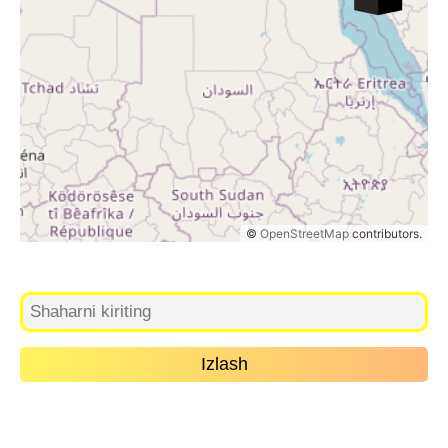
©
OpenStreetMap
contributors.
Izlash