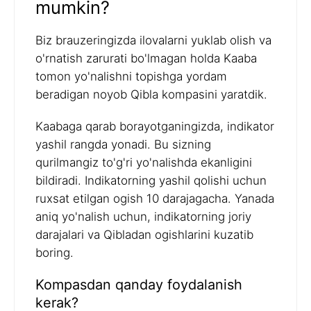
mumkin?
Biz brauzeringizda ilovalarni yuklab olish va
o'rnatish zarurati bo'lmagan holda Kaaba
tomon yo'nalishni topishga yordam
beradigan noyob Qibla kompasini yaratdik.
Kaabaga qarab borayotganingizda, indikator
yashil rangda yonadi. Bu sizning
qurilmangiz to'g'ri yo'nalishda ekanligini
bildiradi. Indikatorning yashil qolishi uchun
ruxsat etilgan ogish 10 darajagacha. Yanada
aniq yo'nalish uchun, indikatorning joriy
darajalari va Qibladan ogishlarini kuzatib
boring.
Kompasdan qanday foydalanish
kerak?