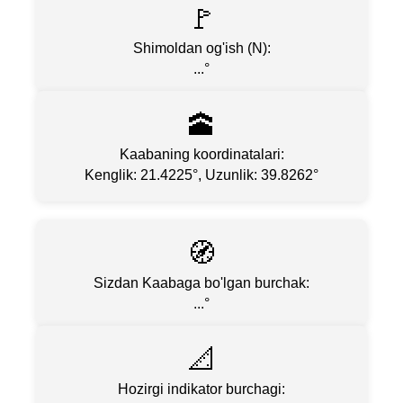
🚩
Shimoldan og'ish (N):
...
°
🕋
Kaabaning koordinatalari:
Kenglik: 21.4225°, Uzunlik: 39.8262°
🧭
Sizdan Kaabaga bo'lgan burchak:
...
°
📐
Hozirgi indikator burchagi: