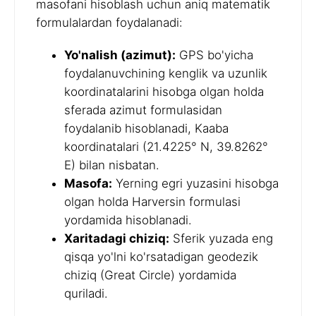
masofani hisoblash uchun aniq matematik
formulalardan foydalanadi:
Yo'nalish (azimut):
GPS bo'yicha
foydalanuvchining kenglik va uzunlik
koordinatalarini hisobga olgan holda
sferada azimut formulasidan
foydalanib hisoblanadi, Kaaba
koordinatalari (21.4225° N, 39.8262°
E) bilan nisbatan.
Masofa:
Yerning egri yuzasini hisobga
olgan holda Harversin formulasi
yordamida hisoblanadi.
Xaritadagi chiziq:
Sferik yuzada eng
qisqa yo'lni ko'rsatadigan geodezik
chiziq (Great Circle) yordamida
quriladi.