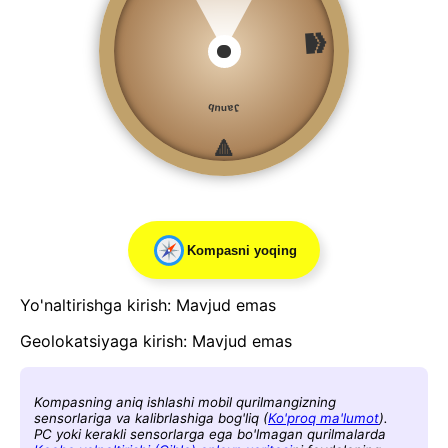
🕋
Janub
🔺
Kompasni yoqing
Yo'naltirishga kirish: Mavjud emas
Geolokatsiyaga kirish: Mavjud emas
Kompasning aniq ishlashi mobil qurilmangizning
sensorlariga va kalibrlashiga bog'liq (
Ko'proq ma'lumot
).
PC yoki kerakli sensorlarga ega bo'lmagan qurilmalarda