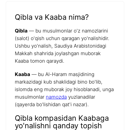
Qibla va Kaaba nima?
Qibla
— bu musulmonlar o'z namozlarini
(salot) o'qish uchun qaragan yo'nalishidir.
Ushbu yo'nalish, Saudiya Arabistonidagi
Makkah shahrida joylashgan muborak
Kaaba tomon qaraydi.
Kaaba
— bu Al-Haram masjidining
markazidagi kub shaklidagi bino bo'lib,
islomda eng muborak joy hisoblanadi, unga
musulmonlar
namozda
yuzlanadilar
(qayerda bo'lishidan qat'i nazar).
Qibla kompasidan Kaabaga
yo'nalishni qanday topish