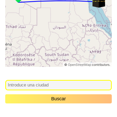
©
OpenStreetMap
contributors.
Buscar