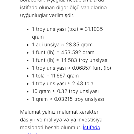
istifadə olunan digər ölçü vahidlərinə
uyğunluqlar verilmişdir:
1 troy unsiyası (toz) = 31.1035
qram
1 adi unsiya ≈ 28.35 qram
1 funt (lb) = 453.592 qram
1 funt (lb) ≈ 14.583 troy unsiyası
1 troy unsiyası ≈ 0.06857 funt (lb)
1 tola = 11.667 qram
1 troy unsiyası ≈ 2.43 tola
10 qram ≈ 0.32 troy unsiyası
1 qram ≈ 0.03215 troy unsiyası
Məlumat yalnız məlumat xarakteri
daşıyır və maliyyə və ya investisiya
məsləhəti hesab olunmur.
İstifadə