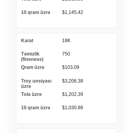
$1,145.42
18K
750
$103.09
$3,206.38
$1,202.39
$1,030.88