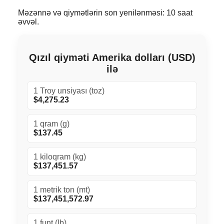
Məzənnə və qiymətlərin son yenilənməsi: 10 saat
əvvəl.
Qızıl qiyməti Amerika dolları (USD)
ilə
1 Troy unsiyası (toz)
$4,275.23
1 qram (g)
$137.45
1 kiloqram (kg)
$137,451.57
1 metrik ton (mt)
$137,451,572.97
1 funt (lb)