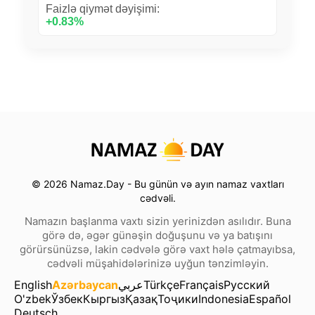
Faizlə qiymət dəyişimi:
+0.83%
© 2026 Namaz.Day - Bu günün və ayın namaz vaxtları
cədvəli.
Namazın başlanma vaxtı sizin yerinizdən asılıdır. Buna
görə də, əgər günəşin doğuşunu və ya batışını
görürsünüzsə, lakin cədvələ görə vaxt hələ çatmayıbsa,
cədvəli müşahidələrinizə uyğun tənzimləyin.
English
Azərbaycan
عربي
Türkçe
Français
Русский
O'zbek
Ўзбек
Кыргыз
Қазақ
Тоҷики
Indonesia
Español
Deutsch