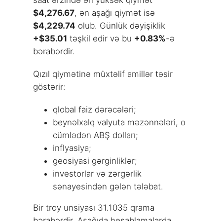
saat ərzində ən yüksək qiymət
$4,276.67
, ən aşağı qiymət isə
$4,229.74
olub. Günlük dəyişiklik
+$35.01
təşkil edir və bu
+0.83%
-ə
bərabərdir.
Qızıl qiymətinə müxtəlif amillər təsir
göstərir:
qlobal faiz dərəcələri;
beynəlxalq valyuta məzənnələri, o
cümlədən ABŞ dolları;
inflyasiya;
geosiyasi gərginliklər;
investorlar və zərgərlik
sənayesindən gələn tələbat.
Bir troy unsiyası 31.1035 qrama
bərabərdir. Aşağıda hesablamalarda