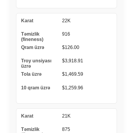
22K
916
$126.00
$3,918.91
$1,469.59
$1,259.96
21K
875