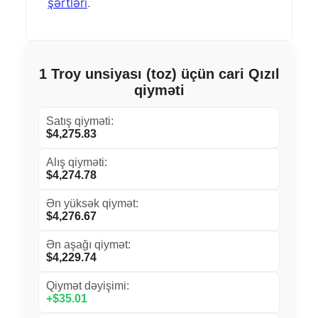
şərtləri
.
1 Troy unsiyası (toz) üçün cari Qızıl
qiyməti
Satış qiyməti:
$4,275.83
Alış qiyməti:
$4,274.78
Ən yüksək qiymət:
$4,276.67
Ən aşağı qiymət:
$4,229.74
Qiymət dəyişimi:
+$35.01