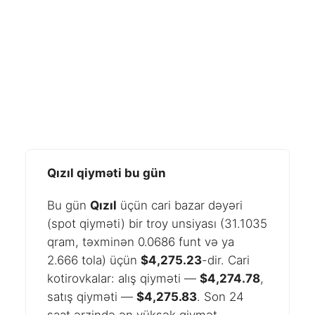
Qızıl qiyməti bu gün
Bu gün
Qızıl
üçün cari bazar dəyəri
(spot qiyməti) bir troy unsiyası (31.1035
qram, təxminən 0.0686 funt və ya
2.666 tola) üçün
$4,275.23
-dir. Cari
kotirovkalar: alış qiyməti —
$4,274.78
,
satış qiyməti —
$4,275.83
. Son 24