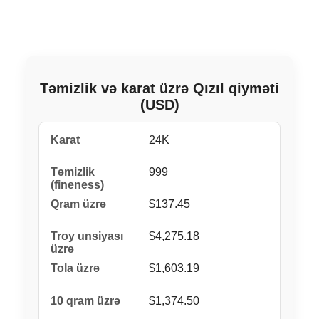
Təmizlik və karat üzrə Qızıl qiyməti
(USD)
24K
999
$137.45
$4,275.18
$1,603.19
$1,374.50