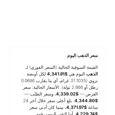
سعر الذهب اليوم
القيمة السوقية الحالية (السعر الفوري) لـ
الذهب
اليوم هي
$4,341.91
لكل أونصة
تروي (31.1035 غرام، أي ما يقارب 0.0686
رطل أو 2.666 تولة). الأسعار الحالية: سعر
العرض —
$4,339.02
، وسعر الطلب —
$4,344.80
. بلغ أعلى سعر خلال آخر 24
ساعة
$4,371.97
، بينما كان أدنى سعر
$4,229.74
. أما التغير اليومي فهو