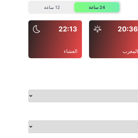
24 ساعة
12 ساعة
22:13
20:3
لمغرب
العشاء