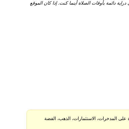
قعك الجغرافي باستخدام عنوان IP الخاص بك (Columbus, United States) لتكون على دراية دائمة بأوقات الصلاة أينما كنت. إذا كان الموقع
على المدخرات، الاستثمارات، الذهب، الفضة