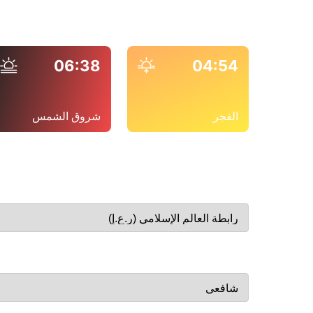
06:38
04:54
الفجر
شروق الشمس