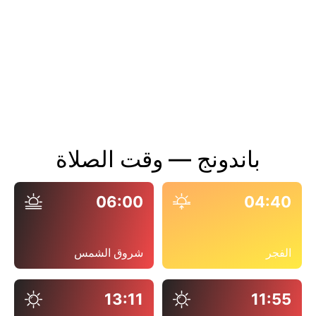
باندونج — وقت الصلاة
06:00
04:40
الفجر
شروق الشمس
13:11
11:55