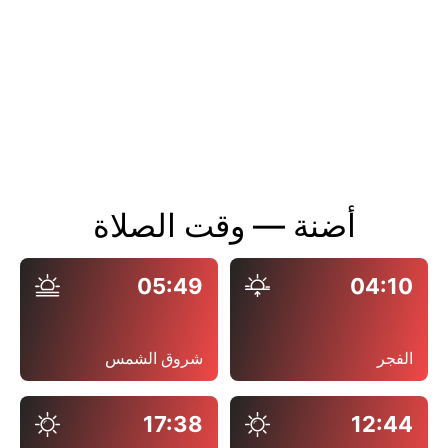
أضنة — وقت الصلاة
05:49
04:10
الفجر
شروق الشمس
17:38
12:44