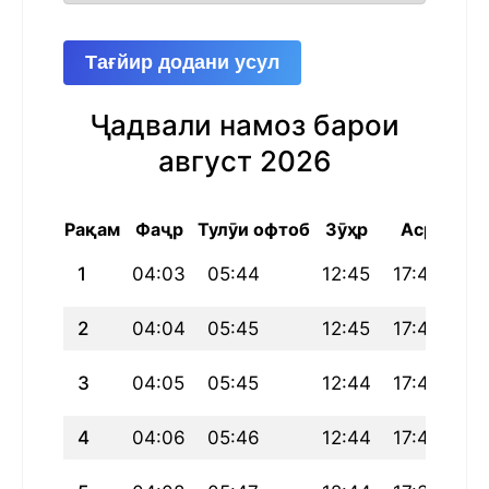
Тағйир додани усул
Ҷадвали намоз барои
август 2026
Рақам
Фаҷр
Тулӯи офтоб
Зӯҳр
Аср
Маг
1
04:03
05:44
12:45
17:41
19
2
04:04
05:45
12:45
17:41
19
3
04:05
05:45
12:44
17:40
19
4
04:06
05:46
12:44
17:40
19