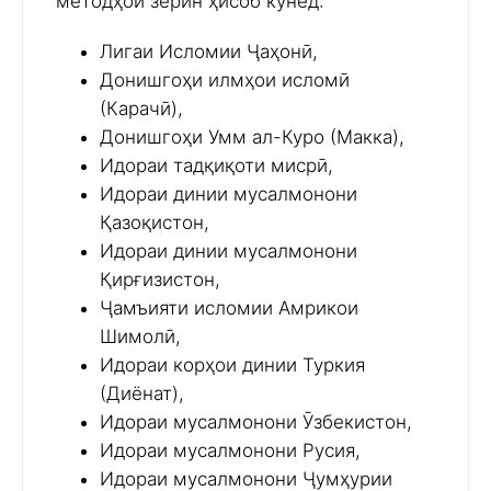
методҳои зерин ҳисоб кунед:
Лигаи Исломии Ҷаҳонӣ,
Донишгоҳи илмҳои исломӣ
(Карачӣ),
Донишгоҳи Умм ал-Куро (Макка),
Идораи тадқиқоти мисрӣ,
Идораи динии мусалмонони
Қазоқистон,
Идораи динии мусалмонони
Қирғизистон,
Ҷамъияти исломии Амрикои
Шимолӣ,
Идораи корҳои динии Туркия
(Диёнат),
Идораи мусалмонони Ӯзбекистон,
Идораи мусалмонони Русия,
Идораи мусалмонони Ҷумҳурии