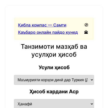
Қибла компас — Самти
🧭
Каъбаро онлайн пайдо кунед
🕋
Танзимоти мазҳаб ва
усулҳои ҳисоб
Усули ҳисоб
Ҳисоб кардани Аср