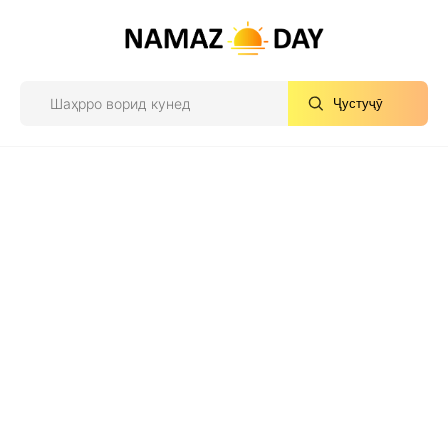
Ҷустуҷӯ