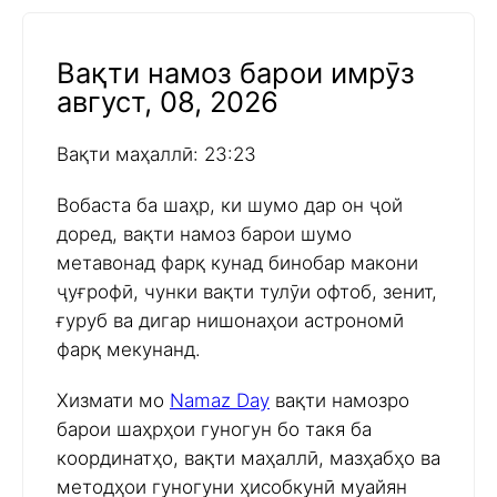
Вақти намоз барои имрӯз
август, 08, 2026
Вақти маҳаллӣ: 23:23
Вобаста ба шаҳр, ки шумо дар он ҷой
доред, вақти намоз барои шумо
метавонад фарқ кунад бинобар макони
ҷуғрофӣ, чунки вақти тулӯи офтоб, зенит,
ғуруб ва дигар нишонаҳои астрономӣ
фарқ мекунанд.
Хизмати мо
Namaz Day
вақти намозро
барои шаҳрҳои гуногун бо такя ба
координатҳо, вақти маҳаллӣ, мазҳабҳо ва
методҳои гуногуни ҳисобкунӣ муайян