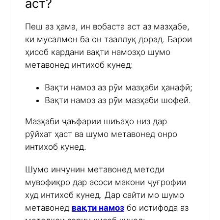
аст?
Пеш аз ҳама, ин вобаста аст аз мазҳабе,
ки мусалмон ба он тааллуқ дорад. Барои
ҳисоб кардани вақти намозҳо шумо
метавонед интихоб кунед:
Вақти намоз аз рӯи мазҳаби ҳанафӣ;
Вақти намоз аз рӯи мазҳаби шофеӣ.
Мазҳаби ҷаъфарии шиъаҳо низ дар
рӯйхат ҳаст ва шумо метавонед онро
интихоб кунед.
Шумо инчунин метавонед методи
мувофиқро дар асоси макони ҷуғрофии
худ интихоб кунед. Дар сайти мо шумо
метавонед
вақти намоз
бо истифода аз