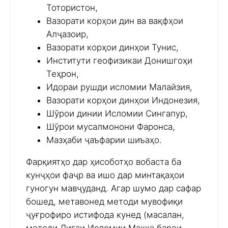
Тотористон,
Вазорати корҳои дин ва вақфҳои
Алҷазоир,
Вазорати корҳои динҳои Тунис,
Институти геофизикаи Донишгоҳи
Теҳрон,
Идораи рушди исломии Малайзия,
Вазорати корҳои динҳои Индонезия,
Шӯрои динии Исломии Сингапур,
Шӯрои мусалмонони Фаронса,
Мазҳаби ҷаъфарии шиъаҳо.
Фарқиятҳо дар ҳисоботҳо вобаста ба
кунҷҳои фаҷр ва ишо дар минтақаҳои
гуногун мавҷуданд. Агар шумо дар сафар
бошед, метавонед методи мувофиқи
ҷуғрофиро истифода кунед (масалан,