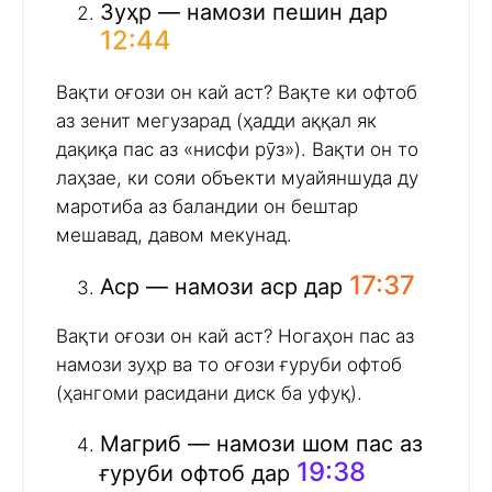
Зуҳр — намози пешин дар
12:44
Вақти оғози он кай аст? Вақте ки офтоб
аз зенит мегузарад (ҳадди аққал як
дақиқа пас аз «нисфи рӯз»). Вақти он то
лаҳзае, ки сояи объекти муайяншуда ду
маротиба аз баландии он бештар
мешавад, давом мекунад.
17:37
Аср — намози аср дар
Вақти оғози он кай аст? Ногаҳон пас аз
намози зуҳр ва то оғози ғуруби офтоб
(ҳангоми расидани диск ба уфуқ).
Магриб — намози шом пас аз
19:38
ғуруби офтоб дар