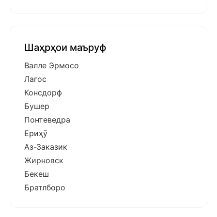
Шаҳрҳои маъруф
Валле Эрмосо
Лагос
Консдорф
Бушер
Понтеведра
Ериҳӯ
Аз-Заказик
Жирновск
Бекеш
Братлборо