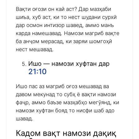
Вақти оғози он кай аст? Дар мазҳаби
шиъа, хуб аст, ки то нест шудани сурхӣ
дар осмон интизор шавед, аммо манъ
карда намешавад. Намози магриб вақте
ба анҷом мерасад, ки заряи шомгоҳӣ
нест мешавад.
Ишо — намози хуфтан дар
21:10
Ишо пас аз магриб оғоз мешавад ва
давом мекунад то субҳ ё вақти намози
фаҷр, аммо баъзе мазҳабҳо мегӯянд, ки
намози хуфтан бояд то нисфи шаб адо
шавад.
Кадом вақт намози дақиқ