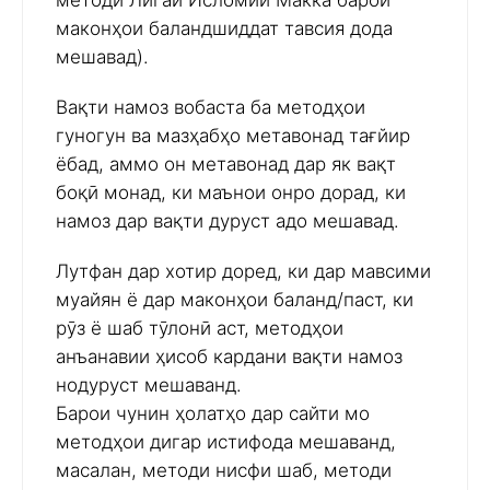
методи Лигаи Исломии Макка барои
маконҳои баландшиддат тавсия дода
мешавад).
Вақти намоз вобаста ба методҳои
гуногун ва мазҳабҳо метавонад тағйир
ёбад, аммо он метавонад дар як вақт
боқӣ монад, ки маънои онро дорад, ки
намоз дар вақти дуруст адо мешавад.
Лутфан дар хотир доред, ки дар мавсими
муайян ё дар маконҳои баланд/паст, ки
рӯз ё шаб тӯлонӣ аст, методҳои
анъанавии ҳисоб кардани вақти намоз
нодуруст мешаванд.
Барои чунин ҳолатҳо дар сайти мо
методҳои дигар истифода мешаванд,
масалан, методи нисфи шаб, методи