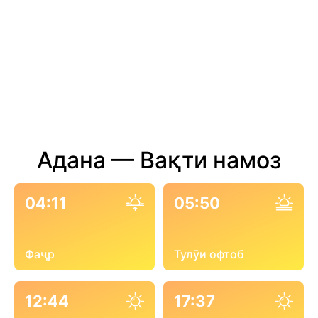
Адана — Вақти намоз
04:11
05:50
Фаҷр
Тулӯи офтоб
12:44
17:37