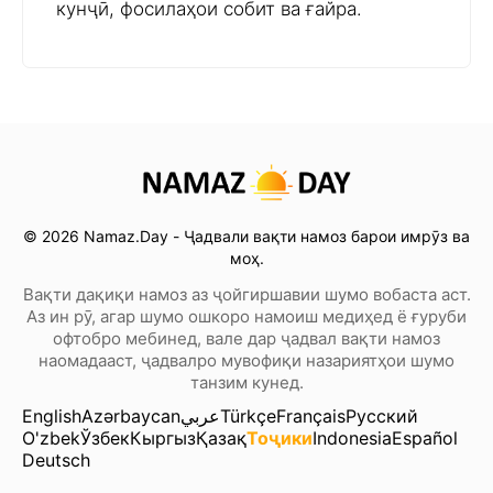
кунҷӣ, фосилаҳои собит ва ғайра.
© 2026 Namaz.Day - Ҷадвали вақти намоз барои имрӯз ва
моҳ.
Вақти дақиқи намоз аз ҷойгиршавии шумо вобаста аст.
Аз ин рӯ, агар шумо ошкоро намоиш медиҳед ё ғуруби
офтобро мебинед, вале дар ҷадвал вақти намоз
наомадааст, ҷадвалро мувофиқи назариятҳои шумо
танзим кунед.
English
Azərbaycan
عربي
Türkçe
Français
Русский
O'zbek
Ўзбек
Кыргыз
Қазақ
Тоҷики
Indonesia
Español
Deutsch