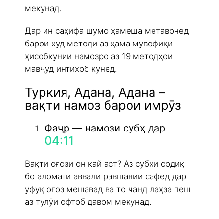
мекунад.
Дар ин саҳифа шумо ҳамеша метавонед
барои худ методи аз ҳама мувофиқи
ҳисобкунии намозро аз 19 методҳои
мавҷуд интихоб кунед.
Туркия, Адана, Адана –
вақти намоз барои имрӯз
Фаҷр — намози субҳ дар
04:11
Вақти оғози он кай аст? Аз субҳи содиқ
бо аломати аввали равшании сафед дар
уфуқ оғоз мешавад ва то чанд лаҳза пеш
аз тулӯи офтоб давом мекунад.