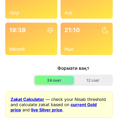
Зӯҳр
Аср
19:38
21:10
Магриб
Ишо
Формати вақт
24 соат
12 соат
Zakat Calculator
— check your Nisab threshold
and calculate zakat based on
current Gold
price
and
live Silver price
.