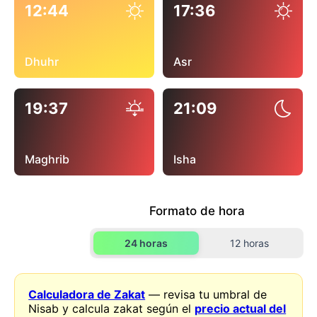
12:44
17:36
Dhuhr
Asr
19:37
21:09
Maghrib
Isha
Formato de hora
24 horas
12 horas
Calculadora de Zakat
— revisa tu umbral de
Nisab y calcula zakat según el
precio actual del