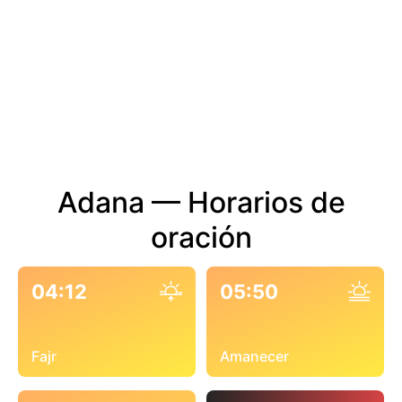
Adana — Horarios de
oración
04:12
05:50
Fajr
Amanecer