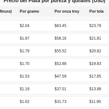
Precio del Plata por pureza y quilates (USD)
finura)
Por gramo
Por onza troy
Por tola
$2.04
$63.45
$23.79
$1.87
$58.16
$21.81
$1.79
$55.52
$20.82
$1.70
$52.88
$19.83
$1.53
$47.59
$17.85
$1.19
$37.01
$13.88
$1.02
$31.73
$11.90