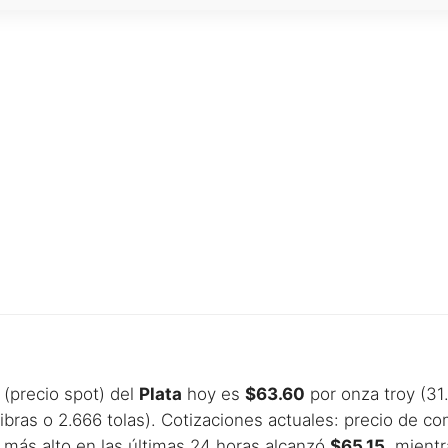
 (precio spot) del
Plata
hoy es
$63.60
por onza troy (31
bras o 2.666 tolas). Cotizaciones actuales: precio de 
o más alto en las últimas 24 horas alcanzó
$65.15
, mient