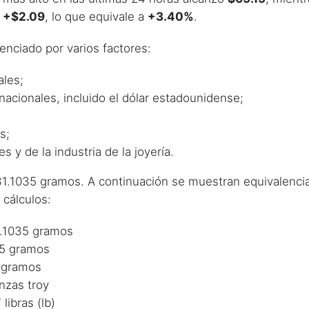
s
+$2.09
, lo que equivale a
+3.40%
.
luenciado por varios factores:
ales;
nacionales, incluido el dólar estadounidense;
s;
 y de la industria de la joyería.
31.1035 gramos. A continuación se muestran equivalenci
cálculos:
31.1035 gramos
35 gramos
2 gramos
onzas troy
libras (lb)