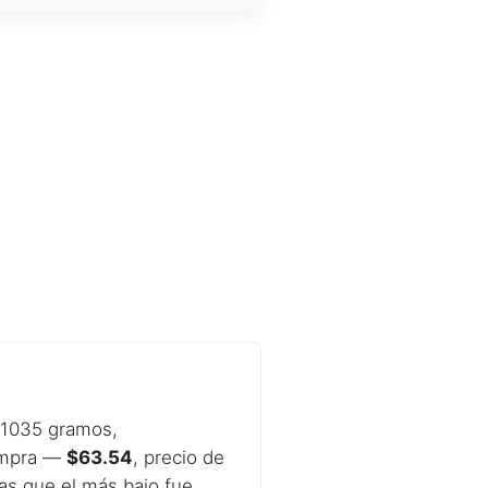
.1035 gramos,
compra —
$63.54
, precio de
ras que el más bajo fue