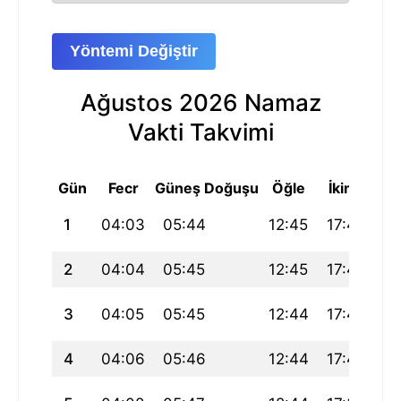
Yöntemi Değiştir
Ağustos 2026 Namaz
Vakti Takvimi
Gün
Fecr
Güneş Doğuşu
Öğle
İkindi
Ak
1
04:03
05:44
12:45
17:41
19
2
04:04
05:45
12:45
17:41
19
3
04:05
05:45
12:44
17:40
19
4
04:06
05:46
12:44
17:40
19