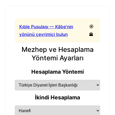
Kıble Pusulası — Kâbe'nin
🧭
yönünü çevrimiçi bulun
🕋
Mezhep ve Hesaplama
Yöntemi Ayarları
Hesaplama Yöntemi
İkindi Hesaplama