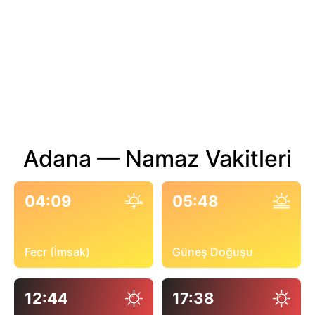
Adana — Namaz Vakitleri
04:09
05:48
Fecr (İmsak)
Güneş Doğuşu
12:44
17:38