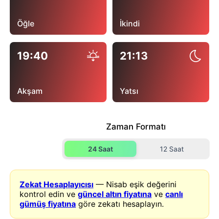
Öğle
İkindi
19:40
21:13
Akşam
Yatsı
Zaman Formatı
24 Saat
12 Saat
Zekat Hesaplayıcısı
— Nisab eşik değerini
kontrol edin ve
güncel altın fiyatına
ve
canlı
gümüş fiyatına
göre zekatı hesaplayın.