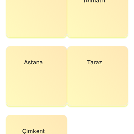
(Almatı)
Astana
Taraz
Çimkent