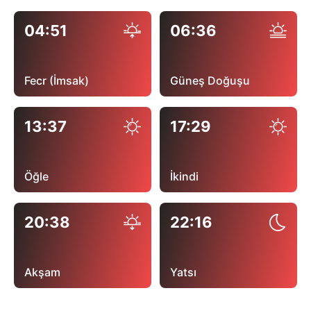
04:51
06:36
Fecr (İmsak)
Güneş Doğuşu
13:37
17:29
Öğle
İkindi
20:38
22:16
Akşam
Yatsı