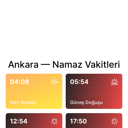
Ankara — Namaz Vakitleri
04:09
05:54
Fecr (İmsak)
Güneş Doğuşu
12:54
17:50