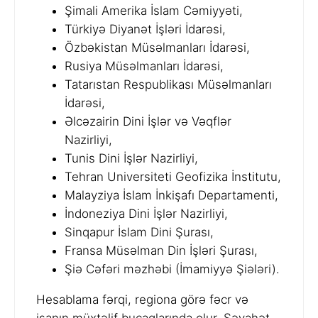
Şimali Amerika İslam Cəmiyyəti,
Türkiyə Diyanət İşləri İdarəsi,
Özbəkistan Müsəlmanları İdarəsi,
Rusiya Müsəlmanları İdarəsi,
Tatarıstan Respublikası Müsəlmanları
İdarəsi,
Əlcəzairin Dini İşlər və Vəqflər
Nazirliyi,
Tunis Dini İşlər Nazirliyi,
Tehran Universiteti Geofizika İnstitutu,
Malayziya İslam İnkişafı Departamenti,
İndoneziya Dini İşlər Nazirliyi,
Sinqapur İslam Dini Şurası,
Fransa Müsəlman Din İşləri Şurası,
Şiə Cəfəri məzhəbi (İmamiyyə Şiələri).
Hesablama fərqi, regiona görə fəcr və