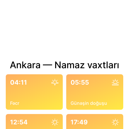
Ankara — Namaz vaxtları
04:11
05:55
Fəcr
Günəşin doğuşu
12:54
17:49