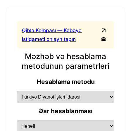
Qiblə Kompası — Kəbəyə
🧭
istiqaməti onlayn tapın
🕋
Məzhəb və hesablama
metodunun parametrləri
Hesablama metodu
Əsr hesablanması