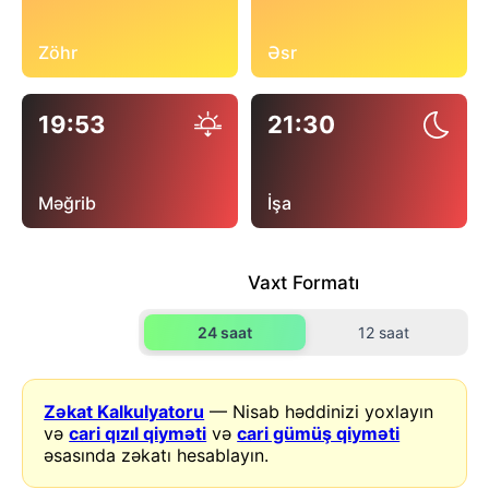
Zöhr
Əsr
19:53
21:30
Məğrib
İşa
Vaxt Formatı
24 saat
12 saat
Zəkat Kalkulyatoru
— Nisab həddinizi yoxlayın
və
cari qızıl qiyməti
və
cari gümüş qiyməti
əsasında zəkatı hesablayın.