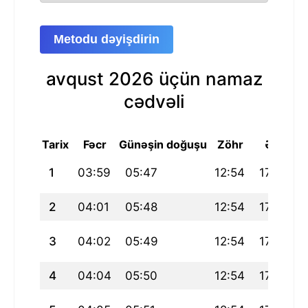
Metodu dəyişdirin
avqust 2026 üçün namaz
cədvəli
Tarix
Fəcr
Günəşin doğuşu
Zöhr
Əsr
M
1
03:59
05:47
12:54
17:55
2
04:01
05:48
12:54
17:54
3
04:02
05:49
12:54
17:54
4
04:04
05:50
12:54
17:53