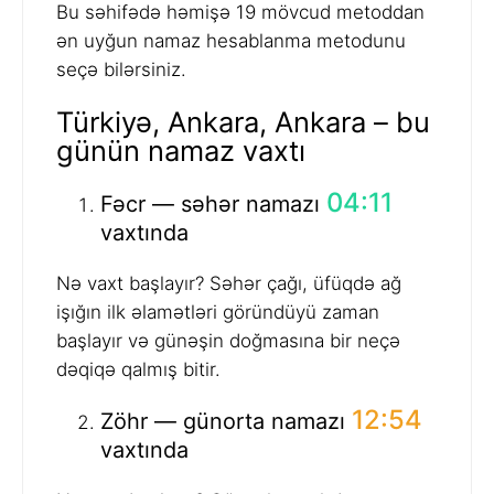
Bu səhifədə həmişə 19 mövcud metoddan
ən uyğun namaz hesablanma metodunu
seçə bilərsiniz.
Türkiyə, Ankara, Ankara – bu
günün namaz vaxtı
04:11
Fəcr — səhər namazı
vaxtında
Nə vaxt başlayır? Səhər çağı, üfüqdə ağ
işığın ilk əlamətləri göründüyü zaman
başlayır və günəşin doğmasına bir neçə
dəqiqə qalmış bitir.
12:54
Zöhr — günorta namazı
vaxtında