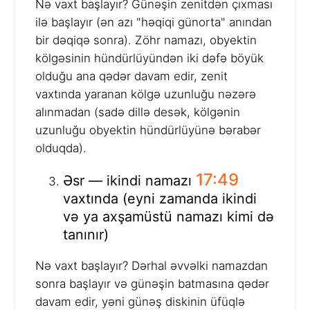
Nə vaxt başlayır? Günəşin zenitdən çıxması
ilə başlayır (ən azı "həqiqi günorta" anından
bir dəqiqə sonra). Zöhr namazı, obyektin
kölgəsinin hündürlüyündən iki dəfə böyük
olduğu ana qədər davam edir, zenit
vaxtında yaranan kölgə uzunluğu nəzərə
alınmadan (sadə dillə desək, kölgənin
uzunluğu obyektin hündürlüyünə bərabər
olduqda).
17:49
Əsr — ikindi namazı
vaxtında (eyni zamanda ikindi
və ya axşamüstü namazı kimi də
tanınır)
Nə vaxt başlayır? Dərhal əvvəlki namazdan
sonra başlayır və günəşin batmasına qədər
davam edir, yəni günəş diskinin üfüqlə