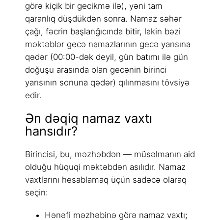
görə kiçik bir gecikmə ilə), yəni tam
qaranlıq düşdükdən sonra. Namaz səhər
çağı, fəcrin başlanğıcında bitir, lakin bəzi
məktəblər gecə namazlarının gecə yarısına
qədər (00:00-dək deyil, gün batımı ilə gün
doğuşu arasında olan gecənin birinci
yarısının sonuna qədər) qılınmasını tövsiyə
edir.
Ən dəqiq namaz vaxtı
hansıdır?
Birincisi, bu, məzhəbdən — müsəlmanın aid
olduğu hüquqi məktəbdən asılıdır. Namaz
vaxtlarını hesablamaq üçün sadəcə olaraq
seçin:
Hənəfi məzhəbinə görə namaz vaxtı;