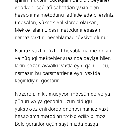
işanın müxtəlif bucaqlarında olur. Səyahət
edərkən, coğrafi cəhətdən yaxın olan
hesablama metodunu istifadə edə bilərsiniz
(məsələn, yüksək enliklərdə olarkən,
Məkkə İslam Liqası metoduna əsasən
namaz vaxtını hesablamaq tövsiyə olunur).
Namaz vaxtı müxtəlif hesablama metodları
və hüquqi məktəblər arasında dəyişə bilər,
lakin bəzən əvvəlki vaxtla eyni qalır — bu,
namazın bu parametrlərlə eyni vaxtda
keçirildiyini göstərir.
Nəzərə alın ki, müəyyən mövsümdə və ya
günün və ya gecənin uzun olduğu
yüksək/az enliklərdə ənənəvi namaz vaxtı
hesablama metodları tətbiq edilə bilməz.
Belə şəraitlər üçün saytımızda başqa