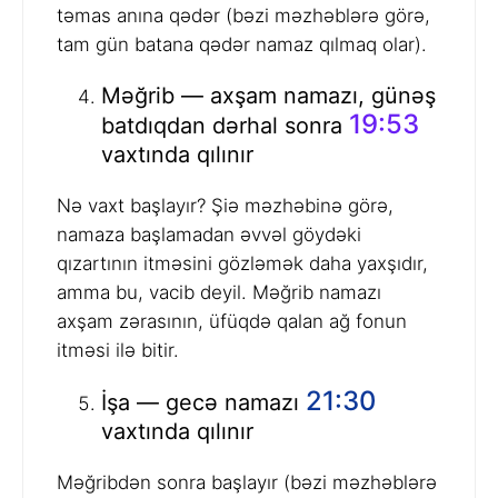
təmas anına qədər (bəzi məzhəblərə görə,
tam gün batana qədər namaz qılmaq olar).
Məğrib — axşam namazı, günəş
19:53
batdıqdan dərhal sonra
vaxtında qılınır
Nə vaxt başlayır? Şiə məzhəbinə görə,
namaza başlamadan əvvəl göydəki
qızartının itməsini gözləmək daha yaxşıdır,
amma bu, vacib deyil. Məğrib namazı
axşam zərasının, üfüqdə qalan ağ fonun
itməsi ilə bitir.
21:30
İşa — gecə namazı
vaxtında qılınır
Məğribdən sonra başlayır (bəzi məzhəblərə