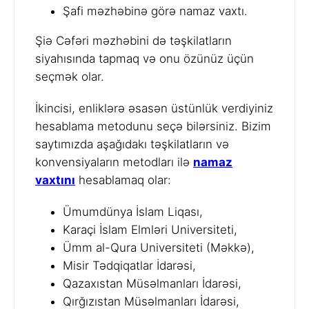
Şafi məzhəbinə görə namaz vaxtı.
Şiə Cəfəri məzhəbini də təşkilatların
siyahısında tapmaq və onu özünüz üçün
seçmək olar.
İkincisi, enliklərə əsasən üstünlük verdiyiniz
hesablama metodunu seçə bilərsiniz. Bizim
saytımızda aşağıdakı təşkilatların və
konvensiyaların metodları ilə
namaz
vaxtını
hesablamaq olar:
Ümumdünya İslam Liqası,
Karaçi İslam Elmləri Universiteti,
Ümm al-Qura Universiteti (Məkkə),
Misir Tədqiqatlar İdarəsi,
Qazaxıstan Müsəlmanları İdarəsi,
Qırğızıstan Müsəlmanları İdarəsi,