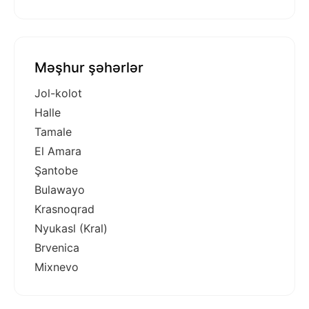
Məşhur şəhərlər
Jol-kolot
Halle
Tamale
El Amara
Şantobe
Bulawayo
Krasnoqrad
Nyukasl (Kral)
Brvenica
Mixnevo