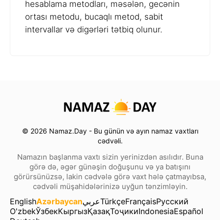
hesablama metodları, məsələn, gecənin
ortası metodu, bucaqlı metod, sabit
intervallar və digərləri tətbiq olunur.
© 2026 Namaz.Day - Bu günün və ayın namaz vaxtları
cədvəli.
Namazın başlanma vaxtı sizin yerinizdən asılıdır. Buna
görə də, əgər günəşin doğuşunu və ya batışını
görürsünüzsə, lakin cədvələ görə vaxt hələ çatmayıbsa,
cədvəli müşahidələrinizə uyğun tənzimləyin.
English
Azərbaycan
عربي
Türkçe
Français
Русский
O'zbek
Ўзбек
Кыргыз
Қазақ
Тоҷики
Indonesia
Español