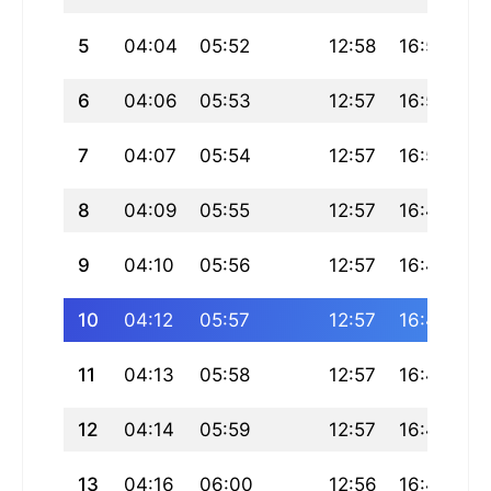
5
04:04
05:52
12:58
16:51
2
6
04:06
05:53
12:57
16:50
2
7
04:07
05:54
12:57
16:50
2
8
04:09
05:55
12:57
16:49
19
9
04:10
05:56
12:57
16:49
19
10
04:12
05:57
12:57
16:48
19
11
04:13
05:58
12:57
16:48
19
12
04:14
05:59
12:57
16:47
19
13
04:16
06:00
12:56
16:47
19