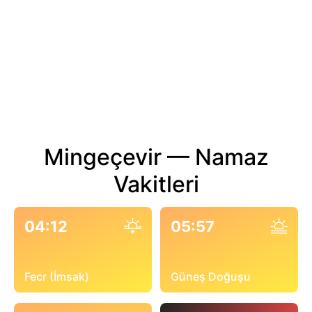
Mingeçevir — Namaz
Vakitleri
04:12
05:57
Fecr (İmsak)
Güneş Doğuşu