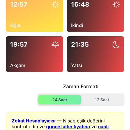
12:57
16:48
Öğle
İkindi
19:57
21:35
Akşam
Yatsı
Zaman Formatı
24 Saat
12 Saat
Zekat Hesaplayıcısı
— Nisab eşik değerini
kontrol edin ve
güncel altın fiyatına
ve
canlı