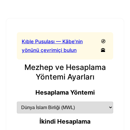
Kıble Pusulası — Kâbe'nin
🧭
yönünü çevrimiçi bulun
🕋
Mezhep ve Hesaplama
Yöntemi Ayarları
Hesaplama Yöntemi
İkindi Hesaplama