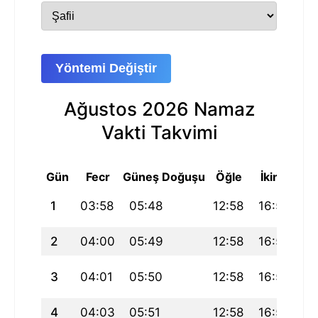
Yöntemi Değiştir
Ağustos 2026 Namaz
Vakti Takvimi
Gün
Fecr
Güneş Doğuşu
Öğle
İkindi
A
1
03:58
05:48
12:58
16:52
2
2
04:00
05:49
12:58
16:52
2
3
04:01
05:50
12:58
16:52
2
4
04:03
05:51
12:58
16:51
2