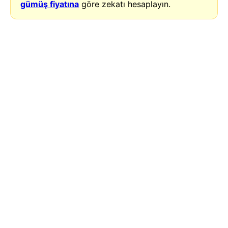
gümüş fiyatına
göre zekatı hesaplayın.