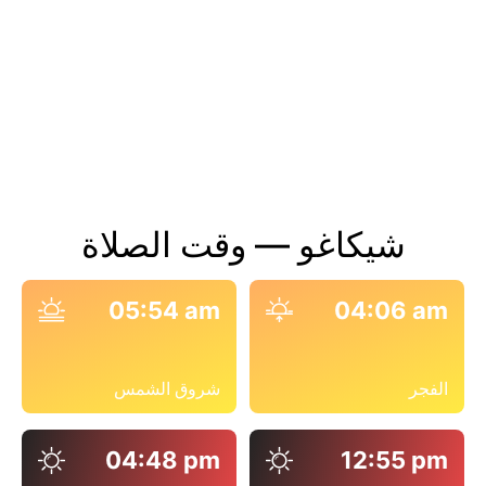
شيكاغو — وقت الصلاة
05:54 am
04:06 am
الفجر
شروق الشمس
04:48 pm
12:55 pm