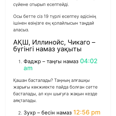
сүйене отырып есептейді.
Осы бетте сіз 19 түрлі есептеу әдісінің
ішінен өзіңізге ең қолайлысын таңдай
аласыз.
АҚШ, Иллинойс, Чикаго –
бүгінгі намаз уақыты
04:02
Фаджр – таңғы намаз
am
Қашан басталады? Таңның алғашқы
жарығы көкжиекте пайда болған сәтте
басталады, ал күн шығуға жақын кезде
аяқталады.
12:56 pm
Зухр – бесін намаз