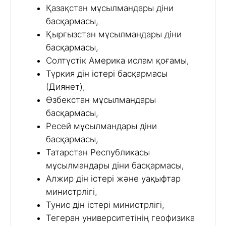
Қазақстан мұсылмандары діни
басқармасы,
Қырғызстан мұсылмандары діни
басқармасы,
Солтүстік Америка ислам қоғамы,
Түркия дін істері басқармасы
(Диянет),
Өзбекстан мұсылмандары
басқармасы,
Ресей мұсылмандары діни
басқармасы,
Татарстан Республикасы
мұсылмандары діни басқармасы,
Алжир дін істері және уақыфтар
министрлігі,
Тунис дін істері министрлігі,
Тегеран университетінің геофизика