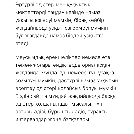
Әртүрлі әдістер мен құқықтық
мектептерді таңдау кезінде намаз
уақыты өзгеруі мүмкін, бірақ кейбір
жағдайларда уақыт өзгермеуі мүмкін –
бұл жағдайда намаз бірдей уақытта
өтеді.
Маусымдық ерекшеліктер немесе өте
төмен/жоғары ендіктерде орналасқан
жағдайда, мұнда күн немесе түн ұзаққа
созылуы мүмкін, дәстүрлі намаз уақытын
есептеу әдістері қолайсыз болуы мүмкін.
Біздің сайтта мұндай жағдайларда басқа
әдістер қолданылады, мысалы, түн
ортасы әдісі, бұрыштық әдіс, тұрақты
интервалдар және басқалары.