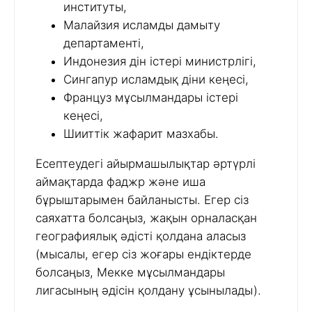
институты,
Малайзия исламды дамыту
департаменті,
Индонезия дін істері министрлігі,
Сингапур исламдық діни кеңесі,
Француз мұсылмандары істері
кеңесі,
Шииттік жафарит мазхабы.
Есептеудегі айырмашылықтар әртүрлі
аймақтарда фаджр және иша
бұрыштарымен байланысты. Егер сіз
саяхатта болсаңыз, жақын орналасқан
географиялық әдісті қолдана аласыз
(мысалы, егер сіз жоғары ендіктерде
болсаңыз, Мекке мұсылмандары
лигасының әдісін қолдану ұсынылады).