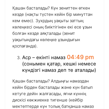
Қашан басталады? Күн зениттен өткен
кезде (нақты түстен кейін бір минуттан
кем емес). Зухрдың уақыты заттың
көлеңкесі оның биіктігінен екі есе ұзын
болған кезде аяқталады (зенит
уақытындағы көлеңке ұзындығын
қоспағанда).
04:49 pm
Аср – екінті намаз
(сонымен қатар, кешкі немесе
күндізгі намаз деп те аталады)
Қашан басталады? Алдыңғы намаздан
кейін бірден басталады және күн батып
кетуге дейін жалғасады, яғни күннің
дискісі көкжиекке тигенше (кейбір
мектептерде күн толық батқанша намаз