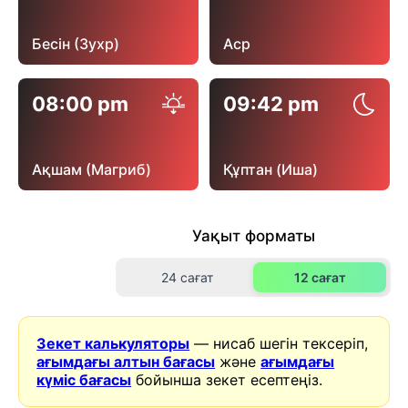
Бесін (Зухр)
Аср
08:00 pm
09:42 pm
Ақшам (Магриб)
Құптан (Иша)
Уақыт форматы
24 сағат
12 сағат
Зекет калькуляторы
— нисаб шегін тексеріп,
ағымдағы алтын бағасы
және
ағымдағы
күміс бағасы
бойынша зекет есептеңіз.