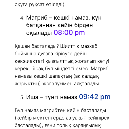
оқуға рұқсат етіледі).
Магриб – кешкі намаз, күн
батқаннан кейін бірден
08:00 pm
оқылады
Қашан басталады? Шииттік мазхаб
бойынша дұғаға кірісуге дейін
көкжиектегі қызғылттық жоғалып кетуі
керек, бірақ бұл міндетті емес. Магриб
намазы кешкі шапақтың (ақ қалдық
жарықтың) жоғалуымен аяқталады.
09:42 pm
Иша – түнгі намаз
Бұл намаз магрибтен кейін басталады
(кейбір мектептерде аз уақыт кейінірек
басталады), яғни толық қараңғылық