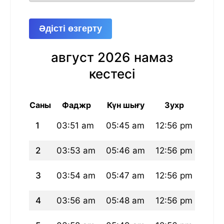
Әдісті өзгерту
август 2026 намаз
кестесі
Саны
Фаджр
Күн шығу
Зухр
А
1
03:51 am
05:45 am
12:56 pm
04:5
2
03:53 am
05:46 am
12:56 pm
04:5
3
03:54 am
05:47 am
12:56 pm
04:5
4
03:56 am
05:48 am
12:56 pm
04:5