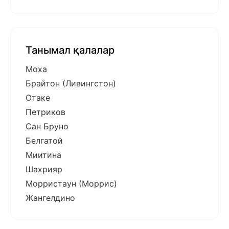
Танымал қалалар
Моха
Брайтон (Ливингстон)
Отаке
Петриков
Сан Бруно
Белгатой
Миитина
Шахрияр
Морристаун (Моррис)
Жангелдино