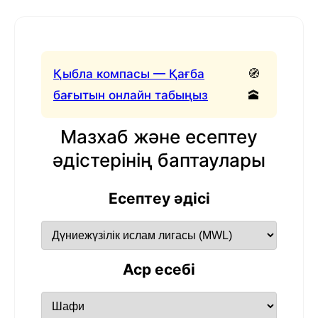
Қыбла компасы — Қағба
🧭
бағытын онлайн табыңыз
🕋
Мазхаб және есептеу
әдістерінің баптаулары
Есептеу әдісі
Аср есебі