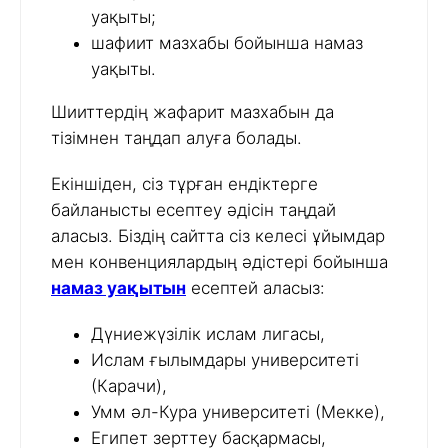
уақыты;
шафиит мазхабы бойынша намаз
уақыты.
Шииттердің жафарит мазхабын да
тізімнен таңдап алуға болады.
Екіншіден, сіз тұрған ендіктерге
байланысты есептеу әдісін таңдай
аласыз. Біздің сайтта сіз келесі ұйымдар
мен конвенциялардың әдістері бойынша
намаз уақытын
есептей аласыз:
Дүниежүзілік ислам лигасы,
Ислам ғылымдары университеті
(Карачи),
Умм әл-Кура университеті (Мекке),
Египет зерттеу басқармасы,