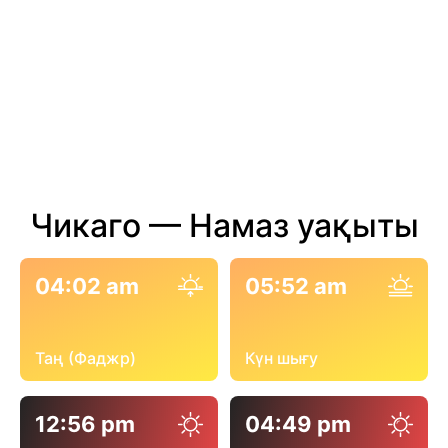
Чикаго — Намаз уақыты
04:02 am
05:52 am
Таң (Фаджр)
Күн шығу
12:56 pm
04:49 pm