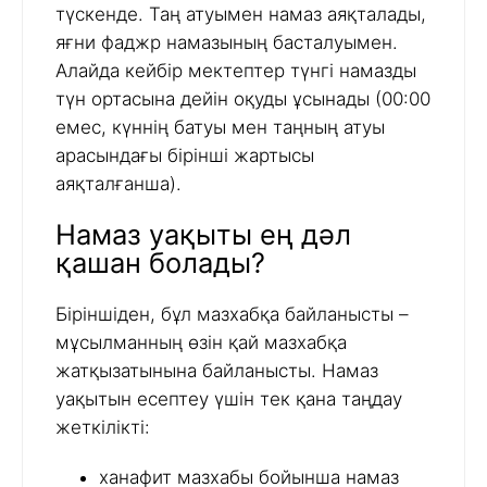
түскенде. Таң атуымен намаз аяқталады,
яғни фаджр намазының басталуымен.
Алайда кейбір мектептер түнгі намазды
түн ортасына дейін оқуды ұсынады (00:00
емес, күннің батуы мен таңның атуы
арасындағы бірінші жартысы
аяқталғанша).
Намаз уақыты ең дәл
қашан болады?
Біріншіден, бұл мазхабқа байланысты –
мұсылманның өзін қай мазхабқа
жатқызатынына байланысты. Намаз
уақытын есептеу үшін тек қана таңдау
жеткілікті:
ханафит мазхабы бойынша намаз