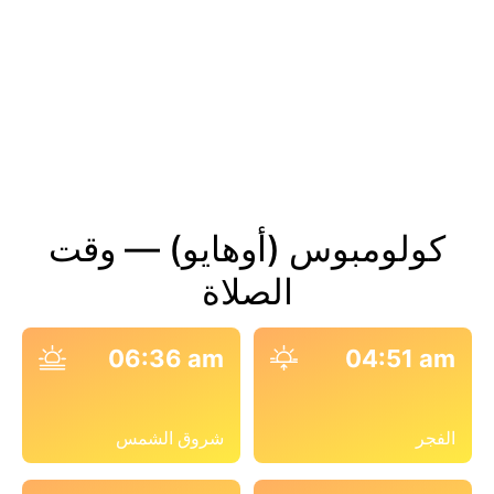
كولومبوس (أوهايو) — وقت
الصلاة
06:36 am
04:51 am
الفجر
شروق الشمس