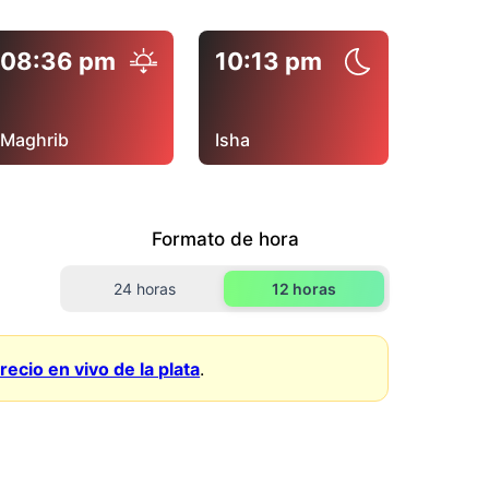
08:36 pm
10:13 pm
Maghrib
Isha
Formato de hora
24 horas
12 horas
recio en vivo de la plata
.