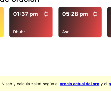
01:37 pm
05:28 pm
Dhuhr
Asr
 Nisab y calcula zakat según el
precio actual del oro
y el
p