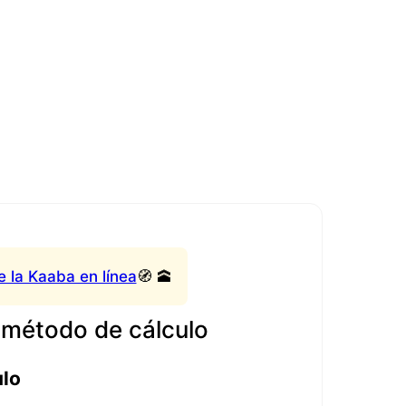
e la Kaaba en línea
🧭 🕋
 método de cálculo
ulo