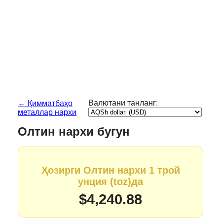
Валютани танланг:
← Қимматбаҳо
металлар нархи
Олтин нархи бугун
Ҳозирги Олтин нархи 1 трой
унция (toz)да
$4,240.88