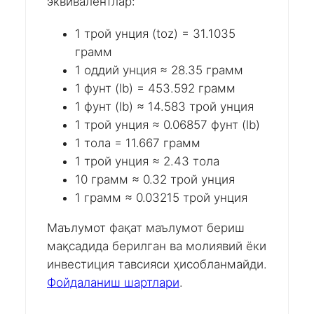
эквивалентлар:
1 трой унция (toz) = 31.1035
грамм
1 оддий унция ≈ 28.35 грамм
1 фунт (lb) = 453.592 грамм
1 фунт (lb) ≈ 14.583 трой унция
1 трой унция ≈ 0.06857 фунт (lb)
1 тола = 11.667 грамм
1 трой унция ≈ 2.43 тола
10 грамм ≈ 0.32 трой унция
1 грамм ≈ 0.03215 трой унция
Маълумот фақат маълумот бериш
мақсадида берилган ва молиявий ёки
инвестиция тавсияси ҳисобланмайди.
Фойдаланиш шартлари
.