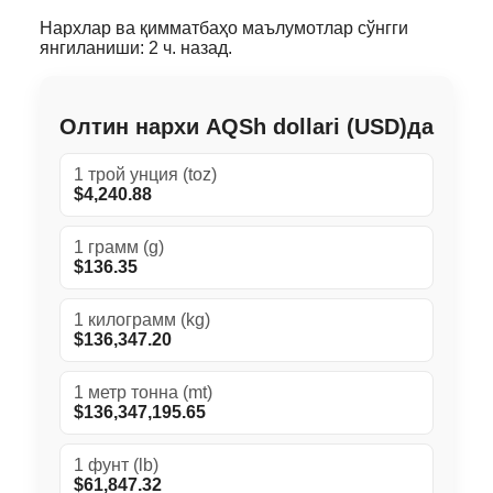
Нархлар ва қимматбаҳо маълумотлар сўнгги
янгиланиши: 2 ч. назад.
Олтин нархи AQSh dollari (USD)да
1 трой унция (toz)
$4,240.88
1 грамм (g)
$136.35
1 килограмм (kg)
$136,347.20
1 метр тонна (mt)
$136,347,195.65
1 фунт (lb)
$61,847.32