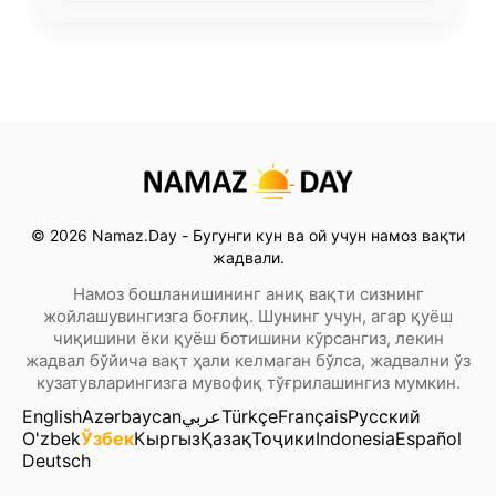
© 2026 Namaz.Day - Бугунги кун ва ой учун намоз вақти
жадвали.
Намоз бошланишининг аниқ вақти сизнинг
жойлашувингизга боғлиқ. Шунинг учун, агар қуёш
чиқишини ёки қуёш ботишини кўрсангиз, лекин
жадвал бўйича вақт ҳали келмаган бўлса, жадвални ўз
кузатувларингизга мувофиқ тўғрилашингиз мумкин.
English
Azərbaycan
عربي
Türkçe
Français
Русский
O'zbek
Ўзбек
Кыргыз
Қазақ
Тоҷики
Indonesia
Español
Deutsch