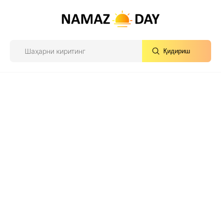
Қидириш