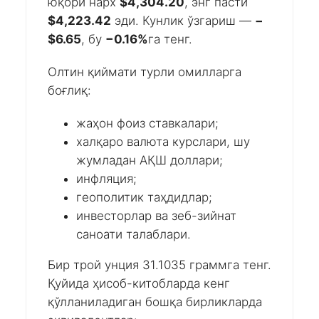
юқори нарх
$4,304.20
, энг пасти
$4,223.42
эди. Кунлик ўзгариш —
−
$6.65
, бу
−0.16%
га тенг.
Олтин қиймати турли омилларга
боғлиқ:
жаҳон фоиз ставкалари;
халқаро валюта курслари, шу
жумладан АҚШ доллари;
инфляция;
геополитик таҳдидлар;
инвесторлар ва зеб-зийнат
саноати талаблари.
Бир трой унция 31.1035 граммга тенг.
Қуйида ҳисоб-китобларда кенг
қўлланиладиган бошқа бирликларда