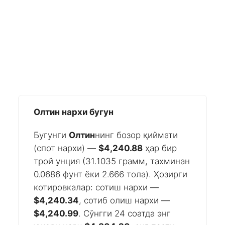
Олтин нархи бугун
Бугунги
Олтин
нинг бозор қиймати
(спот нархи) —
$4,240.88
ҳар бир
трой унция (31.1035 грамм, тахминан
0.0686 фунт ёки 2.666 тола). Ҳозирги
котировкалар: сотиш нархи —
$4,240.34
, сотиб олиш нархи —
$4,240.99
. Сўнгги 24 соатда энг