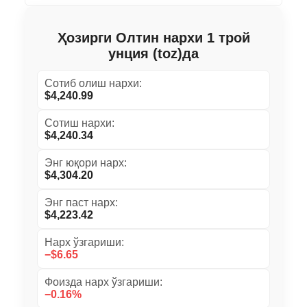
Ҳозирги Олтин нархи 1 трой
унция (toz)да
Сотиб олиш нархи:
$4,240.99
Сотиш нархи:
$4,240.34
Энг юқори нарх:
$4,304.20
Энг паст нарх:
$4,223.42
Нарх ўзгариши:
−$6.65
Фоизда нарх ўзгариши:
−0.16%