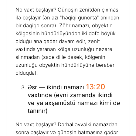
Nə vaxt başlayır? Günəşin zenitdən çıxması
ilə başlayır (ən azı "həqiqi günorta" anından
bir dəqiqə sonra). Zöhr namazı, obyektin
kölgəsinin hündürlüyündən iki dəfə böyük
olduğu ana qədər davam edir, zenit
vaxtında yaranan kölgə uzunluğu nəzərə
alınmadan (sadə dillə desək, kölgənin
uzunluğu obyektin hündürlüyünə bərabər
olduqda).
13:20
Əsr — ikindi namazı
vaxtında (eyni zamanda ikindi
və ya axşamüstü namazı kimi də
tanınır)
Nə vaxt başlayır? Dərhal əvvəlki namazdan
sonra başlayır və günəşin batmasına qədər