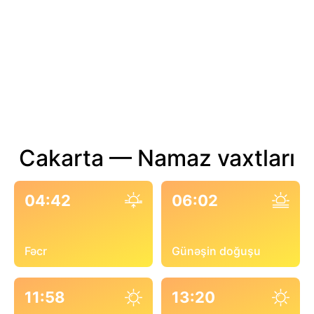
Cakarta — Namaz vaxtları
04:42
06:02
Fəcr
Günəşin doğuşu
11:58
13:20