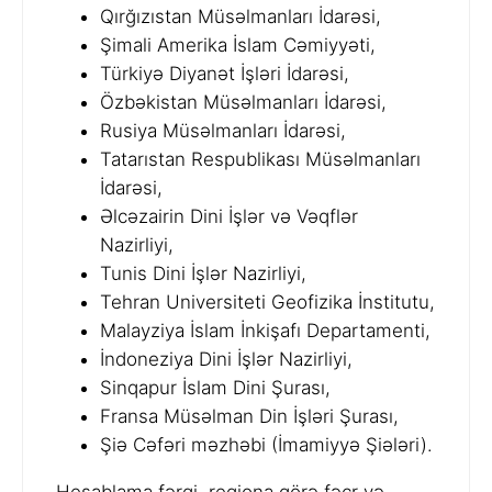
Qırğızıstan Müsəlmanları İdarəsi,
Şimali Amerika İslam Cəmiyyəti,
Türkiyə Diyanət İşləri İdarəsi,
Özbəkistan Müsəlmanları İdarəsi,
Rusiya Müsəlmanları İdarəsi,
Tatarıstan Respublikası Müsəlmanları
İdarəsi,
Əlcəzairin Dini İşlər və Vəqflər
Nazirliyi,
Tunis Dini İşlər Nazirliyi,
Tehran Universiteti Geofizika İnstitutu,
Malayziya İslam İnkişafı Departamenti,
İndoneziya Dini İşlər Nazirliyi,
Sinqapur İslam Dini Şurası,
Fransa Müsəlman Din İşləri Şurası,
Şiə Cəfəri məzhəbi (İmamiyyə Şiələri).