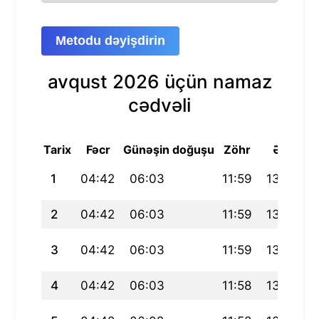
Metodu dəyişdirin
avqust 2026 üçün namaz
cədvəli
Tarix
Fəcr
Günəşin doğuşu
Zöhr
Əsr
M
1
04:42
06:03
11:59
13:03
2
04:42
06:03
11:59
13:06
3
04:42
06:03
11:59
13:09
4
04:42
06:03
11:58
13:12