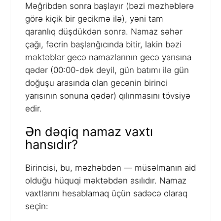
Məğribdən sonra başlayır (bəzi məzhəblərə
görə kiçik bir gecikmə ilə), yəni tam
qaranlıq düşdükdən sonra. Namaz səhər
çağı, fəcrin başlanğıcında bitir, lakin bəzi
məktəblər gecə namazlarının gecə yarısına
qədər (00:00-dək deyil, gün batımı ilə gün
doğuşu arasında olan gecənin birinci
yarısının sonuna qədər) qılınmasını tövsiyə
edir.
Ən dəqiq namaz vaxtı
hansıdır?
Birincisi, bu, məzhəbdən — müsəlmanın aid
olduğu hüquqi məktəbdən asılıdır. Namaz
vaxtlarını hesablamaq üçün sadəcə olaraq
seçin: