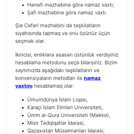
Hənəfi məzhəbinə görə namaz vaxtı;
Şafi məzhəbinə görə namaz vaxtı.
Şiə Cəfəri məzhəbini də təşkilatların
siyahısında tapmaq və onu özünüz üçün
seçmək olar.
İkincisi, enliklərə əsasən üstünlük verdiyiniz
hesablama metodunu seçə bilərsiniz. Bizim
saytımızda aşağıdakı təşkilatların və
konvensiyaların metodları ilə
namaz
vaxtını
hesablamaq olar:
Ümumdünya İslam Liqası,
Karaçi İslam Elmləri Universiteti,
Ümm al-Qura Universiteti (Məkkə),
Misir Tədqiqatlar İdarəsi,
Qazaxıstan Müsəlmanları İdarəsi,