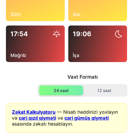
Zöhr
Əsr
17:54
19:06
Məğrib
İşa
Vaxt Formatı
24 saat
12 saat
Zəkat Kalkulyatoru
— Nisab həddinizi yoxlayın
və
cari qızıl qiyməti
və
cari gümüş qiyməti
əsasında zəkatı hesablayın.