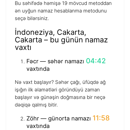
Bu səhifədə həmişə 19 mövcud metoddan
ən uyğun namaz hesablanma metodunu
seçə bilərsiniz.
İndoneziya, Cakarta,
Cakarta – bu günün namaz
vaxtı
04:42
Fəcr — səhər namazı
vaxtında
Nə vaxt başlayır? Səhər çağı, üfüqdə ağ
işığın ilk əlamətləri göründüyü zaman
başlayır və günəşin doğmasına bir neçə
dəqiqə qalmış bitir.
11:58
Zöhr — günorta namazı
vaxtında