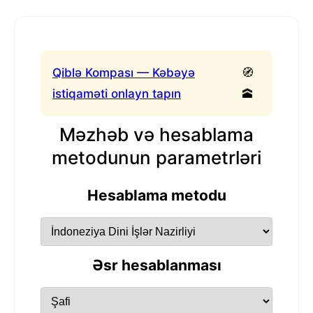
Qiblə Kompası — Kəbəyə
🧭
istiqaməti onlayn tapın
🕋
Məzhəb və hesablama
metodunun parametrləri
Hesablama metodu
Əsr hesablanması