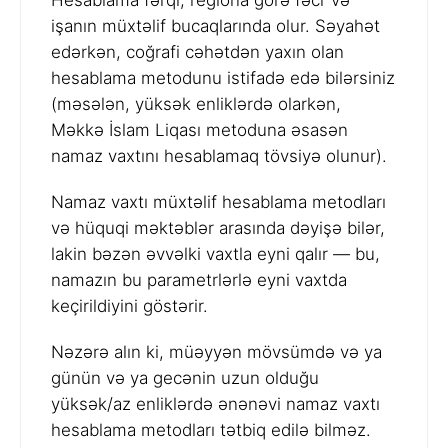
Hesablama fərqi, regiona görə fəcr və
işanın müxtəlif bucaqlarında olur. Səyahət
edərkən, coğrafi cəhətdən yaxın olan
hesablama metodunu istifadə edə bilərsiniz
(məsələn, yüksək enliklərdə olarkən,
Məkkə İslam Liqası metoduna əsasən
namaz vaxtını hesablamaq tövsiyə olunur).
Namaz vaxtı müxtəlif hesablama metodları
və hüquqi məktəblər arasında dəyişə bilər,
lakin bəzən əvvəlki vaxtla eyni qalır — bu,
namazın bu parametrlərlə eyni vaxtda
keçirildiyini göstərir.
Nəzərə alın ki, müəyyən mövsümdə və ya
günün və ya gecənin uzun olduğu
yüksək/az enliklərdə ənənəvi namaz vaxtı
hesablama metodları tətbiq edilə bilməz.