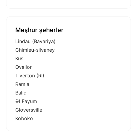
Məşhur şəhərlər
Lindau (Bavariya)
Chimleu-silvaney
Kus
Qvalior
Tiverton (RI)
Ramla
Balıq
Əl Fayum
Gloversville
Koboko