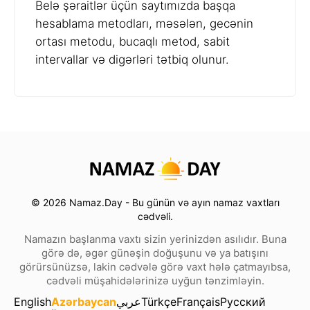
Belə şəraitlər üçün saytımızda başqa
hesablama metodları, məsələn, gecənin
ortası metodu, bucaqlı metod, sabit
intervallar və digərləri tətbiq olunur.
© 2026 Namaz.Day - Bu günün və ayın namaz vaxtları
cədvəli.
Namazın başlanma vaxtı sizin yerinizdən asılıdır. Buna
görə də, əgər günəşin doğuşunu və ya batışını
görürsünüzsə, lakin cədvələ görə vaxt hələ çatmayıbsa,
cədvəli müşahidələrinizə uyğun tənzimləyin.
English
Azərbaycan
عربي
Türkçe
Français
Русский