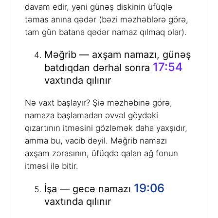
davam edir, yəni günəş diskinin üfüqlə
təmas anına qədər (bəzi məzhəblərə görə,
tam gün batana qədər namaz qılmaq olar).
Məğrib — axşam namazı, günəş
17:54
batdıqdan dərhal sonra
vaxtında qılınır
Nə vaxt başlayır? Şiə məzhəbinə görə,
namaza başlamadan əvvəl göydəki
qızartının itməsini gözləmək daha yaxşıdır,
amma bu, vacib deyil. Məğrib namazı
axşam zərasının, üfüqdə qalan ağ fonun
itməsi ilə bitir.
19:06
İşa — gecə namazı
vaxtında qılınır