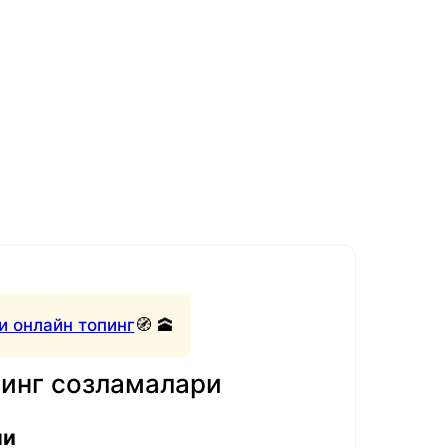
и онлайн топинг
🧭 🕋
нинг созламалари
ли