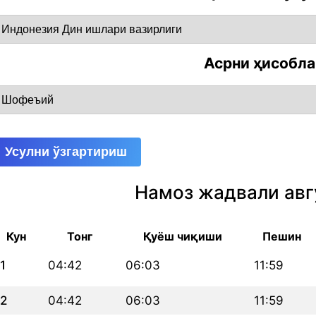
Асрни ҳисобл
Усулни ўзгартириш
Намоз жадвали авг
Кун
Тонг
Қуёш чиқиши
Пешин
1
04:42
06:03
11:59
2
04:42
06:03
11:59