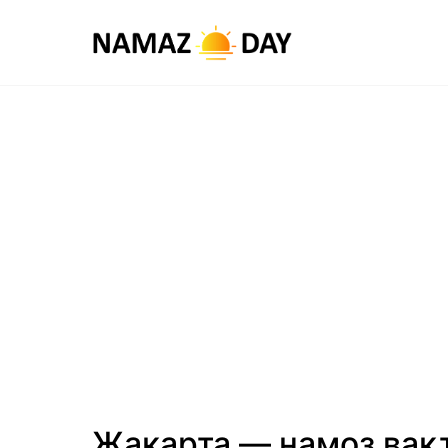
Жакарта — намоз вақт