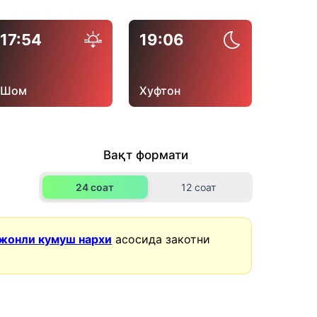
17:54
19:06
Шом
Хуфтон
Вақт формати
24 соат
12 соат
жонли кумуш нархи
асосида закотни