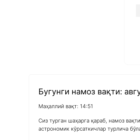
Бугунги намоз вақти: авгу
Маҳаллий вақт: 14:51
Сиз турган шаҳарга қараб, намоз вақт
астрономик кўрсаткичлар турлича бўл