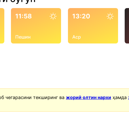
11:58
13:20
Пешин
Аср
об чегарасини текширинг ва
жорий олтин нархи
ҳамда