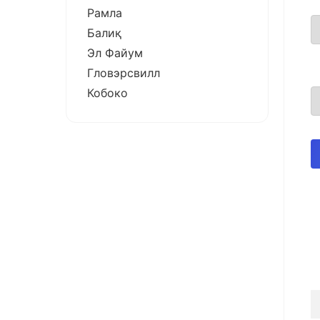
Рамла
Балиқ
Эл Файум
Гловэрсвилл
Кобоко