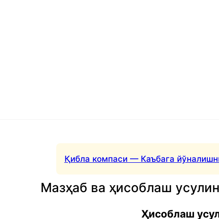
Қибла компаси — Каъбага йўналишн
Мазҳаб ва ҳисоблаш усули
Ҳисоблаш усу