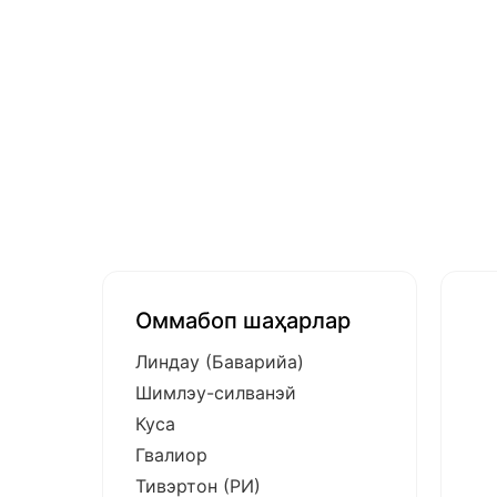
Оммабоп шаҳарлар
Линдау (Баварийа)
Шимлэу-силванэй
Куса
Гвалиор
Тивэртон (РИ)