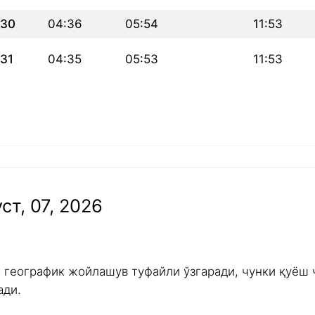
30
04:36
05:54
11:53
31
04:35
05:53
11:53
ст, 07, 2026
и географик жойлашув туфайли ўзгаради, чунки қуёш 
ади.