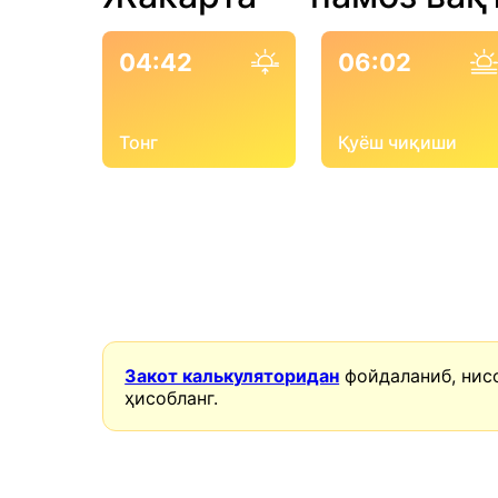
04:42
06:02
Тонг
Қуёш чиқиши
Закот калькуляторидан
фойдаланиб, нис
ҳисобланг.