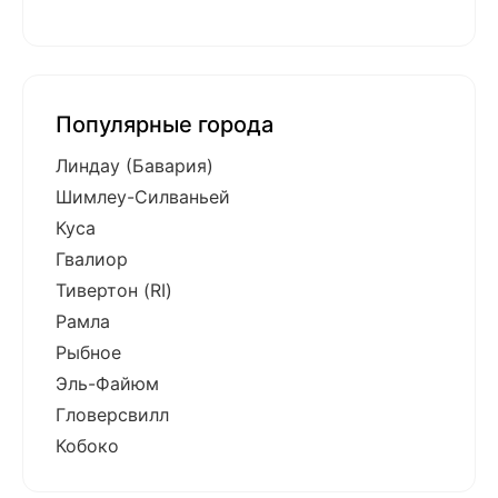
Популярные города
Линдау (Бавария)
Шимлеу-Силваньей
Куса
Гвалиор
Тивертон (RI)
Рамла
Рыбное
Эль-Файюм
Гловерсвилл
Кобоко