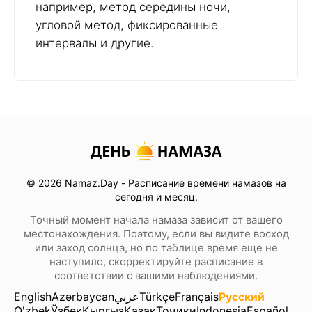
например, метод середины ночи,
угловой метод, фиксированные
интервалы и другие.
© 2026 Namaz.Day - Расписание времени намазов на
сегодня и месяц.
Точный момент начала намаза зависит от вашего
местонахождения. Поэтому, если вы видите восход
или заход солнца, но по таблице время еще не
наступило, скорректируйте расписание в
соответствии с вашими наблюдениями.
English
Azərbaycan
عربي
Türkçe
Français
Русский
O'zbek
Ўзбек
Кыргыз
Қазақ
Тоҷики
Indonesia
Español