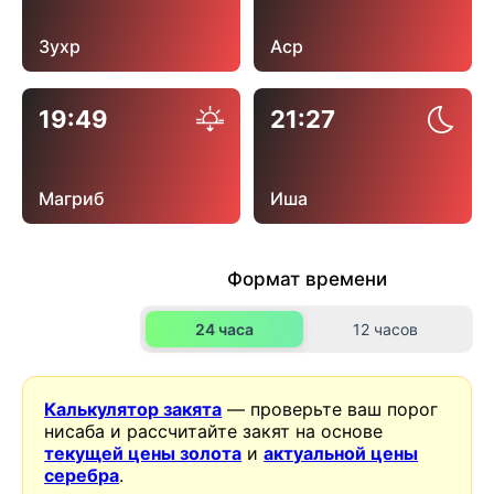
Зухр
Аср
19:49
21:27
Магриб
Иша
Формат времени
24 часа
12 часов
Калькулятор закята
— проверьте ваш порог
нисаба и рассчитайте закят на основе
текущей цены золота
и
актуальной цены
серебра
.