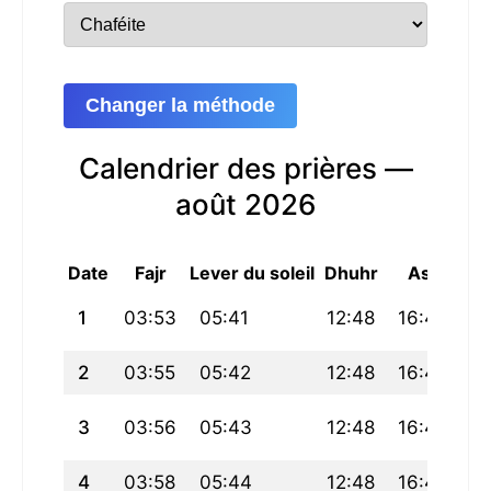
Changer la méthode
Calendrier des prières —
août 2026
Date
Fajr
Lever du soleil
Dhuhr
Asr
Mag
1
03:53
05:41
12:48
16:41
19
2
03:55
05:42
12:48
16:41
19
3
03:56
05:43
12:48
16:41
19
4
03:58
05:44
12:48
16:40
19