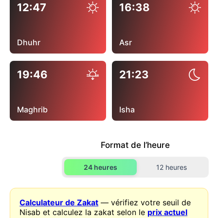
12:47
16:38
Dhuhr
Asr
19:46
21:23
Maghrib
Isha
Format de l’heure
24 heures
12 heures
Calculateur de Zakat
— vérifiez votre seuil de
Nisab et calculez la zakat selon le
prix actuel