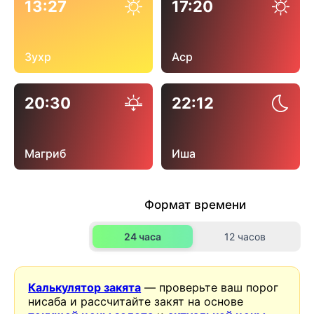
13:27
17:20
Зухр
Аср
20:30
22:12
Магриб
Иша
Формат времени
24 часа
12 часов
Калькулятор закята
— проверьте ваш порог
нисаба и рассчитайте закят на основе