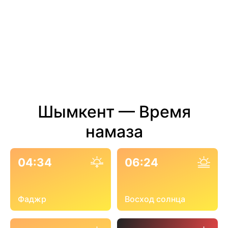
Шымкент — Время
намаза
04:34
06:24
Фаджр
Восход солнца