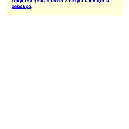
текущей цены золота
и
актуальной цены
серебра
.