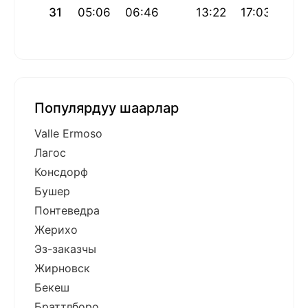
31
05:06
06:46
13:22
17:03
19:
Популярдуу шаарлар
Valle Ermoso
Лагос
Консдорф
Бушер
Понтеведра
Жерихо
Эз-заказчы
Жирновск
Бекеш
Браттлборо