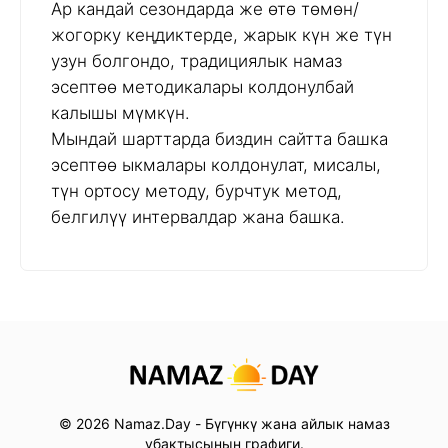
Ар кандай сезондарда же өтө төмөн/
жогорку кеңдиктерде, жарык күн же түн
узун болгондо, традициялык намаз
эсептөө методикалары колдонулбай
калышы мүмкүн.
Мындай шарттарда биздин сайтта башка
эсептөө ыкмалары колдонулат, мисалы,
түн ортосу методу, бурчтук метод,
белгилүү интервалдар жана башка.
© 2026 Namaz.Day - Бүгүнкү жана айлык намаз
убактысынын графиги.