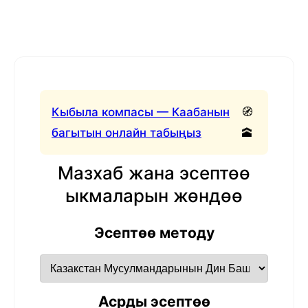
Кыбыла компасы — Каабанын
🧭
багытын онлайн табыңыз
🕋
Мазхаб жана эсептөө
ыкмаларын жөндөө
Эсептөө методу
Асрды эсептөө