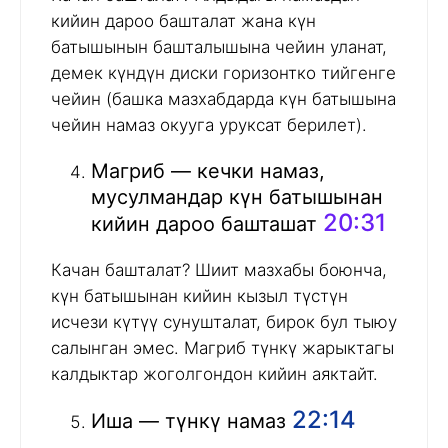
кийин дароо башталат жана күн
батышынын башталышына чейин уланат,
демек күндүн диски горизонтко тийгенге
чейин (башка мазхабдарда күн батышына
чейин намаз окууга уруксат берилет).
Магриб — кечки намаз,
мусулмандар күн батышынан
20:31
кийин дароо башташат
Качан башталат? Шиит мазхабы боюнча,
күн батышынан кийин кызыл түстүн
исчези күтүү сунушталат, бирок бул тыюу
салынган эмес. Магриб түнкү жарыктагы
калдыктар жоголгондон кийин аяктайт.
22:14
Иша — түнкү намаз