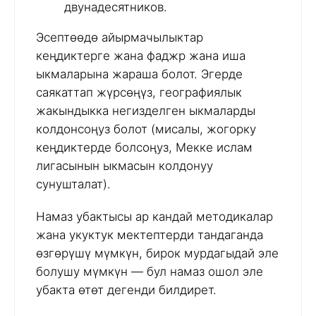
двунадесятников.
Эсептөөдө айырмачылыктар
кеңдиктерге жана фаджр жана иша
ыкмаларына жараша болот. Эгерде
саякаттап жүрсөңүз, географиялык
жакындыкка негизделген ыкмаларды
колдонсоңуз болот (мисалы, жогорку
кеңдиктерде болсоңуз, Мекке ислам
лигасынын ыкмасын колдонуу
сунушталат).
Намаз убактысы ар кандай методикалар
жана укуктук мектептерди тандаганда
өзгөрүшү мүмкүн, бирок мурдагыдай эле
болушу мүмкүн — бул намаз ошол эле
убакта өтөт дегенди билдирет.