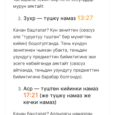
мурун аяктайт.
13:27
Зухр — түшкү намаз
Качан башталат? Күн зениттен (сөзсүз
эле "туруктуу түштөн" бир мүнөттөн
кийин) бошотулганда. Тень күндүн
зенитинен чыккан убакта, теньдин
узундугу предметтин бийиктигине эки
эсеге көбөйгөндө аяктайт (сөзсүз
айтканда, теньдин узундугу предметтин
бийиктигине барабар болгондо).
Аср — түштөн кийинки намаз
17:21
(же түшкү намаз же
кечки намаз)
Качан башталат? Алдыдагы намаздан