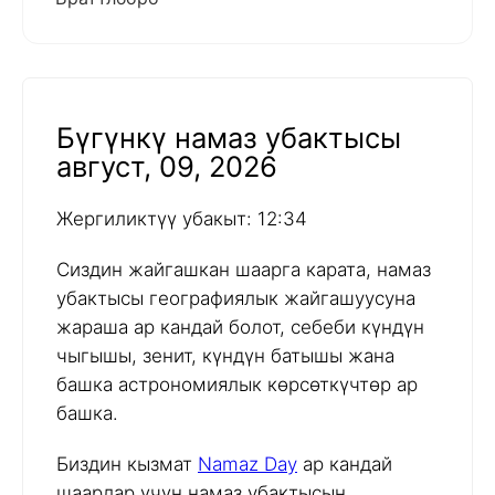
Бүгүнкү намаз убактысы
август, 09, 2026
Жергиликтүү убакыт: 12:34
Сиздин жайгашкан шаарга карата, намаз
убактысы географиялык жайгашуусуна
жараша ар кандай болот, себеби күндүн
чыгышы, зенит, күндүн батышы жана
башка астрономиялык көрсөткүчтөр ар
башка.
Биздин кызмат
Namaz Day
ар кандай
шаарлар үчүн намаз убактысын