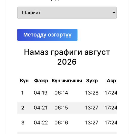
Методду өзгөртүү
Намаз графиги август
2026
Күн
Фажр
Күн чыгышы
Зухр
Аср
Маг
1
04:19
06:14
13:28
17:24
20:
2
04:21
06:15
13:27
17:24
20:
3
04:22
06:16
13:27
17:24
20: