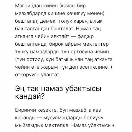
Магрибдан кийин (кайсы бир
мазхабдарда кичине кечигүү менен)
башталат, демек, толук караңгылык
башталгандан башталат. Намаз таң
атканга чейин аяктайт — фаджр
башталганда, бирок айрым мектептер
түнкү намаздарды түн ортосуна чейин
(түн ортосу, күн батышынан таң атканга
чейин өтө жарым түн деп эсептелинет)
өткөрүүгө улантат.
Эң так намаз убактысы
кандай?
Биринчи кезекте, бул мазхабга көз
каранды — мусулмандарды бөлүүчү
мыйзамдык мектепке. Намаз убактысын