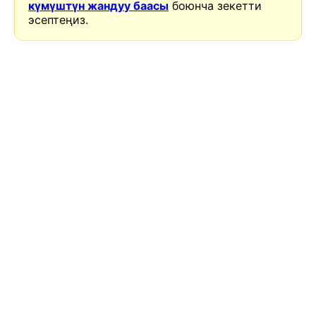
күмүштүн жандуу баасы
боюнча зекетти
эсептеңиз.