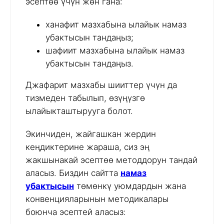
эсептөө үчүн жөн гана:
ханафит мазхабына ылайык намаз
убактысын тандаңыз;
шафиит мазхабына ылайык намаз
убактысын тандаңыз.
Джафарит мазхабы шииттер үчүн да
тизмеден табылып, өзүңүзгө
ылайыкташтырууга болот.
Экинчиден, жайгашкан жердин
кеңдиктерине жараша, сиз эң
жакшынакай эсептөө методдорун тандай
аласыз. Биздин сайтта
намаз
убактысын
төмөнкү уюмдардын жана
конвенцияларынын методикалары
боюнча эсептей аласыз: