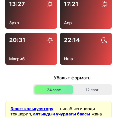
13:27
17:21
Зухр
Аср
20:31
22:14
Магриб
Иша
Убакыт форматы
24 саат
12 саат
Зекет калькулятору
— нисаб чегиңизди
текшерип,
алтындын учурдагы баасы
жана