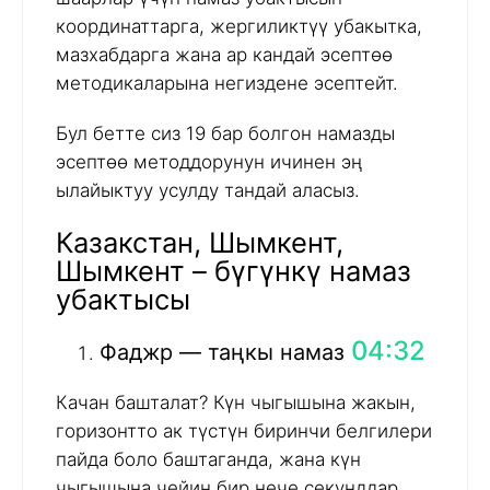
координаттарга, жергиликтүү убакытка,
мазхабдарга жана ар кандай эсептөө
методикаларына негиздене эсептейт.
Бул бетте сиз 19 бар болгон намазды
эсептөө методдорунун ичинен эң
ылайыктуу усулду тандай аласыз.
Казакстан, Шымкент,
Шымкент – бүгүнкү намаз
убактысы
04:32
Фаджр — таңкы намаз
Качан башталат? Күн чыгышына жакын,
горизонтто ак түстүн биринчи белгилери
пайда боло баштаганда, жана күн
чыгышына чейин бир нече секунддар