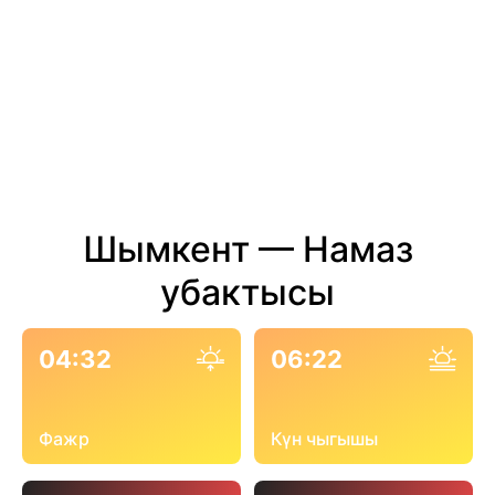
Шымкент — Намаз
убактысы
04:32
06:22
Фажр
Күн чыгышы