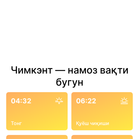
Чимкэнт — намоз вақти
бугун
04:32
06:22
Тонг
Қуёш чиқиши