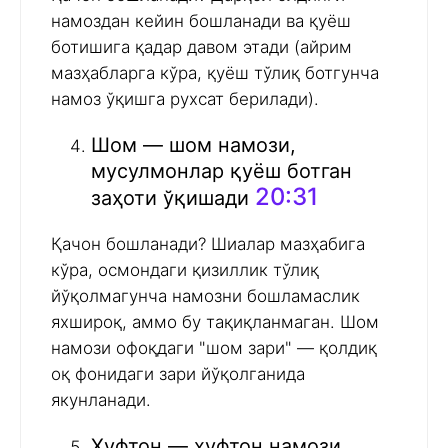
намоздан кейин бошланади ва қуёш
ботишига қадар давом этади (айрим
мазҳабларга кўра, қуёш тўлиқ ботгунча
намоз ўқишга рухсат берилади).
Шом — шом намози,
мусулмонлар қуёш ботган
20:31
заҳоти ўқишади
Қачон бошланади? Шиалар мазҳабига
кўра, осмондаги қизиллик тўлиқ
йўқолмагунча намозни бошламаслик
яхшироқ, аммо бу тақиқланмаган. Шом
намози офоқдаги "шом зари" — қолдиқ
оқ фонидаги зари йўқолганида
якунланади.
Хуфтон — хуфтон намози