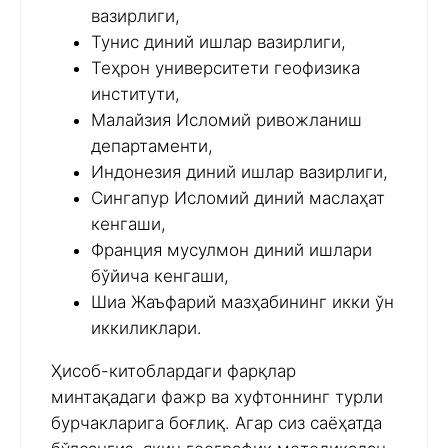
вазирлиги,
Тунис диний ишлар вазирлиги,
Теҳрон университети геофизика
институти,
Малайзия Исломий ривожланиш
департаменти,
Индонезия диний ишлар вазирлиги,
Сингапур Исломий диний маслаҳат
кенгаши,
Франция мусулмон диний ишлари
бўйича кенгаши,
Шиа Жаъфарий мазҳабининг икки ўн
иккиликлари.
Ҳисоб-китоблардаги фарқлар
минтақадаги фажр ва хуфтоннинг турли
бурчакларига боғлиқ. Агар сиз саёҳатда