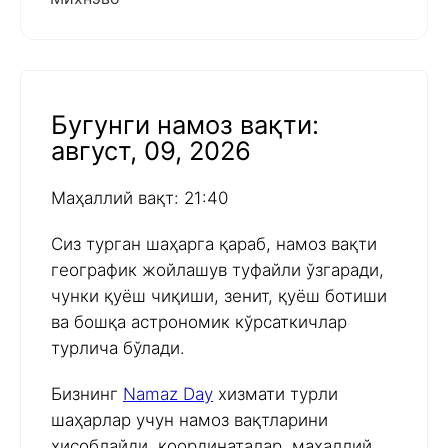
Бугунги намоз вақти:
август, 09, 2026
Маҳаллий вақт: 21:40
Сиз турган шаҳарга қараб, намоз вақти
географик жойлашув туфайли ўзгаради,
чунки қуёш чиқиши, зенит, қуёш ботиши
ва бошқа астрономик кўрсаткичлар
турлича бўлади.
Бизнинг
Namaz Day
хизмати турли
шаҳарлар учун намоз вақтларини
ҳисоблайди, координаталар, маҳаллий