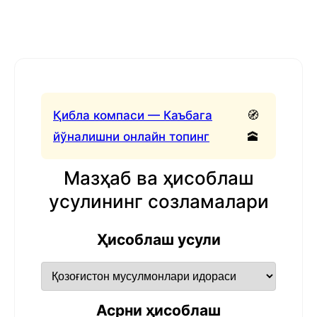
Қибла компаси — Каъбага
🧭
йўналишни онлайн топинг
🕋
Мазҳаб ва ҳисоблаш
усулининг созламалари
Ҳисоблаш усули
Асрни ҳисоблаш