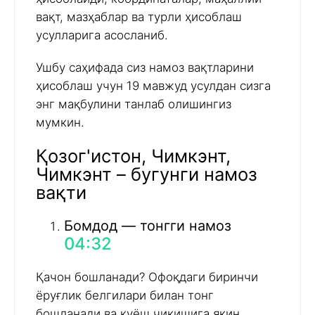
вақт, мазҳаблар ва турли ҳисоблаш
усулларига асосланиб.
Ушбу саҳифада сиз намоз вақтларини
ҳисоблаш учун 19 мавжуд усулдан сизга
энг мақбулини танлаб олишингиз
мумкин.
Қозог'истон, Чимкэнт,
Чимкэнт – бугунги намоз
вақти
Бомдод — тонгги намоз
04:32
Қачон бошланади? Офоқдаги биринчи
ёруғлик белгилари билан тонг
бошланади ва қуёш чиқишига яқин