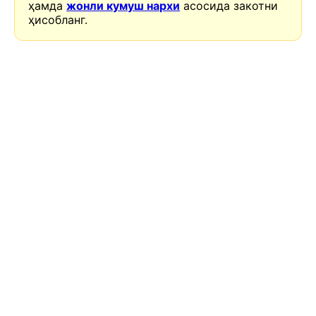
ҳамда
жонли кумуш нархи
асосида закотни
ҳисобланг.