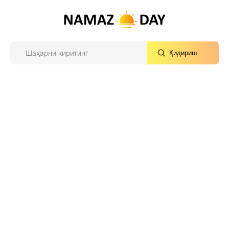
Қидириш