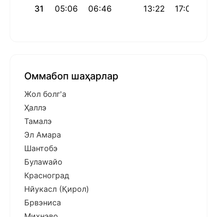
31
05:06
06:46
13:22
17:03
19
Оммабоп шаҳарлар
Жол болг'а
Ҳаллэ
Тамалэ
Эл Амара
Шантобэ
Булаwайо
Красноград
Нйукасл (Қирол)
Брвэниcа
Михнэво