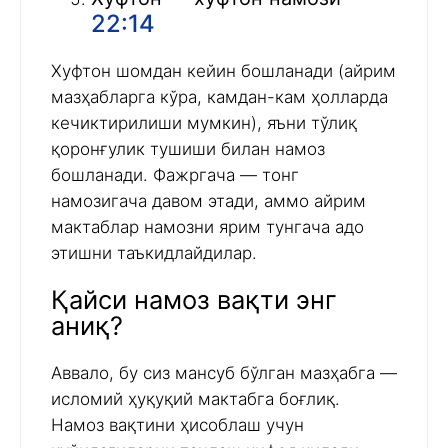
22:14
Хуфтон шомдан кейин бошланади (айрим
мазҳабларга кўра, камдан-кам ҳолларда
кечиктирилиши мумкин), яъни тўлиқ
қоронғулик тушиши билан намоз
бошланади. Фажргача — тонг
намозигача давом этади, аммо айрим
мактаблар намозни ярим тунгача адо
этишни таъкидлайдилар.
Қайси намоз вақти энг
аниқ?
Аввало, бу сиз мансуб бўлган мазҳабга —
исломий ҳуқуқий мактабга боғлиқ.
Намоз вақтини ҳисоблаш учун