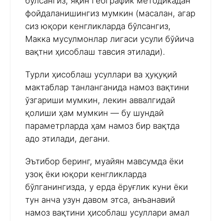
бўлсангиз, яқин географик методикадан
фойдаланишингиз мумкин (масалан, агар
сиз юқори кенгликларда бўлсангиз,
Макка мусулмонлар лигаси усули бўйича
вақтни ҳисоблаш тавсия этилади).
Турли ҳисоблаш усуллари ва ҳуқуқий
мактаблар танланганида намоз вақтини
ўзгариши мумкин, лекин аввалгидай
қолиши ҳам мумкин — бу шундай
параметрларда ҳам намоз бир вақтда
адо этилади, дегани.
Эътибор беринг, муайян мавсумда ёки
узоқ ёки юқори кенгликларда
бўлганингизда, у ерда ёруғлик куни ёки
тун анча узун давом этса, анъанавий
намоз вақтини ҳисоблаш усуллари амал