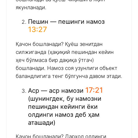
якунланади.
Пешин — пешинги намоз
13:27
Қачон бошланади? Қуёш зенитдан
силжиганда (ҳақиқий пешиндан кейин
ҳеч бўлмаса бир дақиқа ўтгач)
бошланади. Намоз соя узунлиги объект
баландлигига тенг бўлгунча давом этади.
17:21
Аср — аср намози
(шунингдек, бу намозни
пешиндан кейинги ёки
олдинги намоз деб ҳам
аташади)
Қачон бошланади? Дарҳол олдинги