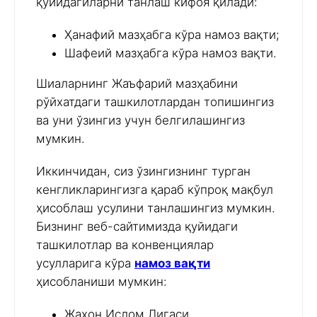
қуйидагиларни танлаш кифоя қилади:
Ҳанафий мазҳабга кўра намоз вақти;
Шафеий мазҳабга кўра намоз вақти.
Шиаларнинг Жаъфарий мазҳабини
рўйхатдаги ташкилотлардан топишингиз
ва уни ўзингиз учун белгилашингиз
мумкин.
Иккинчидан, сиз ўзингизнинг турган
кенгликларингизга қараб кўпроқ мақбул
ҳисоблаш усулини танлашингиз мумкин.
Бизнинг веб-сайтимизда қуйидаги
ташкилотлар ва конвенциялар
усулларига кўра
намоз вақти
ҳисобланиши мумкин:
Жаҳон Ислом Лигаси,