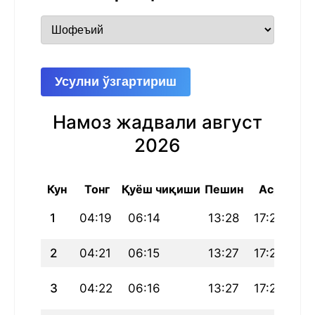
Усулни ўзгартириш
Намоз жадвали август
2026
Кун
Тонг
Қуёш чиқиши
Пешин
Аср
Ш
1
04:19
06:14
13:28
17:24
20
2
04:21
06:15
13:27
17:24
20
3
04:22
06:16
13:27
17:24
20