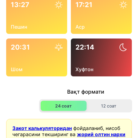
13:27
17:21
Пешин
Аср
20:31
22:14
Шом
Хуфтон
Вақт формати
24 соат
12 соат
Закот калькуляторидан
фойдаланиб, нисоб
чегарасини текширинг ва
жорий олтин нархи