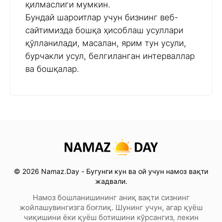
қилмаслиги мумкин.
Бундай шароитлар учун бизнинг веб-
сайтимизда бошқа ҳисоблаш усуллари
қўлланилади, масалан, ярим тун усули,
бурчакли усул, белгиланган интерваллар
ва бошқалар.
© 2026 Namaz.Day - Бугунги кун ва ой учун намоз вақти
жадвали.
Намоз бошланишининг аниқ вақти сизнинг
жойлашувингизга боғлиқ. Шунинг учун, агар қуёш
чиқишини ёки қуёш ботишини кўрсангиз, лекин