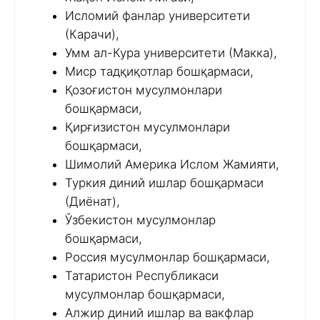
Исломий фанлар университети
(Карачи),
Умм ал-Кура университети (Макка),
Миср тадқиқотлар бошқармаси,
Қозоғистон мусулмонлари
бошқармаси,
Қирғизистон мусулмонлари
бошқармаси,
Шимолий Америка Ислом Жамияти,
Туркия диний ишлар бошқармаси
(Диёнат),
Ўзбекистон мусулмонлар
бошқармаси,
Россия мусулмонлар бошқармаси,
Татаристон Республикаси
мусулмонлар бошқармаси,
Алжир диний ишлар ва вакфлар