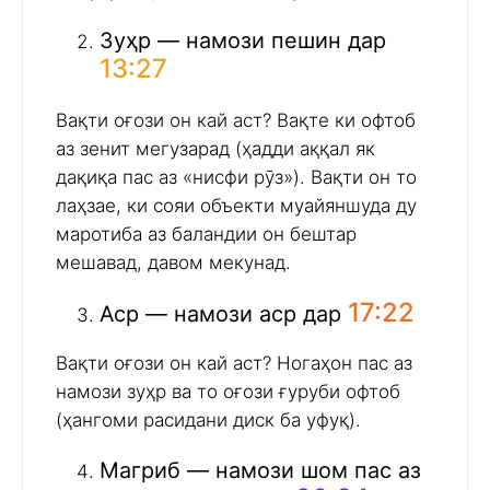
Зуҳр — намози пешин дар
13:27
Вақти оғози он кай аст? Вақте ки офтоб
аз зенит мегузарад (ҳадди аққал як
дақиқа пас аз «нисфи рӯз»). Вақти он то
лаҳзае, ки сояи объекти муайяншуда ду
маротиба аз баландии он бештар
мешавад, давом мекунад.
17:22
Аср — намози аср дар
Вақти оғози он кай аст? Ногаҳон пас аз
намози зуҳр ва то оғози ғуруби офтоб
(ҳангоми расидани диск ба уфуқ).
Магриб — намози шом пас аз