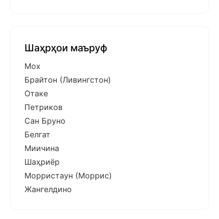
Шаҳрҳои маъруф
Мох
Брайтон (Ливингстон)
Отаке
Петриков
Сан Бруно
Белгат
Миичина
Шаҳриёр
Морристаун (Моррис)
Жангелдино