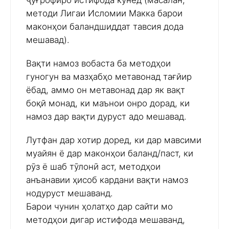
ҷуғрофиро истифода кунед (масалан,
методи Лигаи Исломии Макка барои
маконҳои баландшиддат тавсия дода
мешавад).
Вақти намоз вобаста ба методҳои
гуногун ва мазҳабҳо метавонад тағйир
ёбад, аммо он метавонад дар як вақт
боқӣ монад, ки маънои онро дорад, ки
намоз дар вақти дуруст адо мешавад.
Лутфан дар хотир доред, ки дар мавсими
муайян ё дар маконҳои баланд/паст, ки
рӯз ё шаб тӯлонӣ аст, методҳои
анъанавии ҳисоб кардани вақти намоз
нодуруст мешаванд.
Барои чунин ҳолатҳо дар сайти мо
методҳои дигар истифода мешаванд,