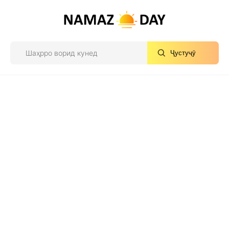
Ҷустуҷӯ