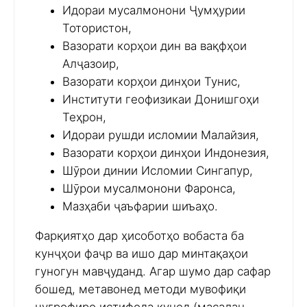
Идораи мусалмонони Ҷумҳурии
Тотористон,
Вазорати корҳои дин ва вақфҳои
Алҷазоир,
Вазорати корҳои динҳои Тунис,
Институти геофизикаи Донишгоҳи
Теҳрон,
Идораи рушди исломии Малайзия,
Вазорати корҳои динҳои Индонезия,
Шӯрои динии Исломии Сингапур,
Шӯрои мусалмонони Фаронса,
Мазҳаби ҷаъфарии шиъаҳо.
Фарқиятҳо дар ҳисоботҳо вобаста ба
кунҷҳои фаҷр ва ишо дар минтақаҳои
гуногун мавҷуданд. Агар шумо дар сафар
бошед, метавонед методи мувофиқи