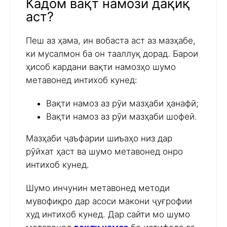
Кадом вақт намози дақиқ
аст?
Пеш аз ҳама, ин вобаста аст аз мазҳабе,
ки мусалмон ба он тааллуқ дорад. Барои
ҳисоб кардани вақти намозҳо шумо
метавонед интихоб кунед:
Вақти намоз аз рӯи мазҳаби ҳанафӣ;
Вақти намоз аз рӯи мазҳаби шофеӣ.
Мазҳаби ҷаъфарии шиъаҳо низ дар
рӯйхат ҳаст ва шумо метавонед онро
интихоб кунед.
Шумо инчунин метавонед методи
мувофиқро дар асоси макони ҷуғрофии
худ интихоб кунед. Дар сайти мо шумо