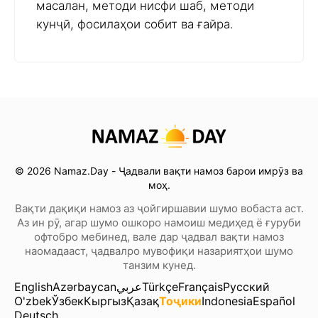
масалан, методи нисфи шаб, методи
кунҷӣ, фосилаҳои собит ва ғайра.
© 2026 Namaz.Day - Ҷадвали вақти намоз барои имрӯз ва
моҳ.
Вақти дақиқи намоз аз ҷойгиршавии шумо вобаста аст.
Аз ин рӯ, агар шумо ошкоро намоиш медиҳед ё ғуруби
офтобро мебинед, вале дар ҷадвал вақти намоз
наомадааст, ҷадвалро мувофиқи назариятҳои шумо
танзим кунед.
English
Azərbaycan
عربي
Türkçe
Français
Русский
O'zbek
Ўзбек
Кыргыз
Қазақ
Тоҷики
Indonesia
Español
Deutsch