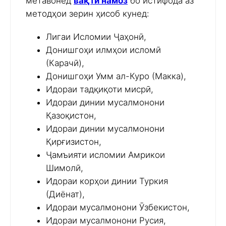
метавонед
вақти намоз
бо истифода аз
методҳои зерин ҳисоб кунед:
Лигаи Исломии Ҷаҳонӣ,
Донишгоҳи илмҳои исломӣ
(Карачӣ),
Донишгоҳи Умм ал-Куро (Макка),
Идораи тадқиқоти мисрӣ,
Идораи динии мусалмонони
Қазоқистон,
Идораи динии мусалмонони
Қирғизистон,
Ҷамъияти исломии Амрикои
Шимолӣ,
Идораи корҳои динии Туркия
(Диёнат),
Идораи мусалмонони Ӯзбекистон,
Идораи мусалмонони Русия,