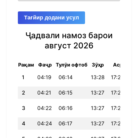
Тағйир додани усул
Ҷадвали намоз барои
август 2026
Рақам
Фаҷр
Тулӯи офтоб
Зӯҳр
Аср
Маг
1
04:19
06:14
13:28
17:24
20
2
04:21
06:15
13:27
17:24
20
3
04:22
06:16
13:27
17:24
20
4
04:24
06:17
13:27
17:23
20