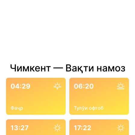
Чимкент — Вақти намоз
04:29
06:20
Фаҷр
Тулӯи офтоб
13:27
17:22