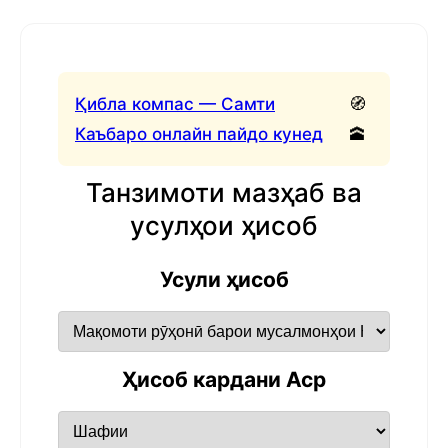
Қибла компас — Самти
🧭
Каъбаро онлайн пайдо кунед
🕋
Танзимоти мазҳаб ва
усулҳои ҳисоб
Усули ҳисоб
Ҳисоб кардани Аср