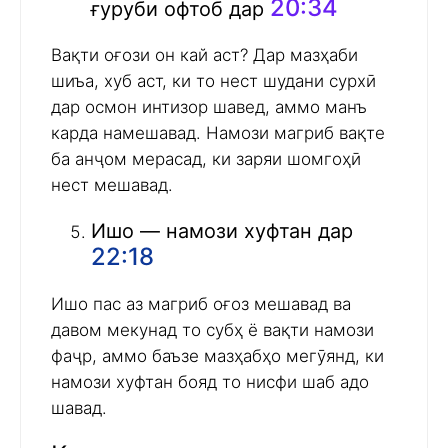
20:34
ғуруби офтоб дар
Вақти оғози он кай аст? Дар мазҳаби
шиъа, хуб аст, ки то нест шудани сурхӣ
дар осмон интизор шавед, аммо манъ
карда намешавад. Намози магриб вақте
ба анҷом мерасад, ки заряи шомгоҳӣ
нест мешавад.
Ишо — намози хуфтан дар
22:18
Ишо пас аз магриб оғоз мешавад ва
давом мекунад то субҳ ё вақти намози
фаҷр, аммо баъзе мазҳабҳо мегӯянд, ки
намози хуфтан бояд то нисфи шаб адо
шавад.