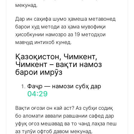
мекунад.
Дар ин саҳифа шумо ҳамеша метавонед
барои худ методи аз ҳама мувофиқи
ҳисобкунии намозро аз 19 методҳои
мавҷуд интихоб кунед.
Қазоқистон, Чимкент,
Чимкент – вақти намоз
барои имрӯз
Фаҷр — намози субҳ дар
04:29
Вақти оғози он кай аст? Аз субҳи содиқ
бо аломати аввали равшании сафед дар
уфуқ оғоз мешавад ва то чанд лаҳза пеш
аз тулӯи офтоб давом мекунад.