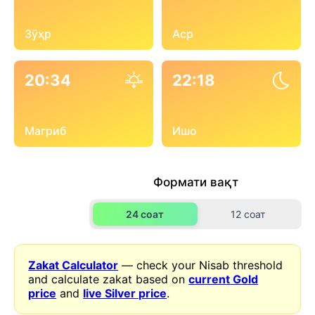
Зӯҳр
Аср
20:34
22:18
Магриб
Ишо
Формати вақт
24 соат
12 соат
Zakat Calculator
— check your Nisab threshold
and calculate zakat based on
current Gold
price
and
live Silver price
.