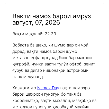
Вақти намоз барои имрӯз
август, 07, 2026
Вақти маҳаллӣ: 22:33
Вобаста ба шаҳр, ки шумо дар он ҷой
доред, вақти намоз барои шумо
метавонад фарқ кунад бинобар макони
ҷуғрофӣ, чунки вақти тулӯи офтоб, зенит,
ғуруб ва дигар нишонаҳои астрономӣ
фарқ мекунанд.
Хизмати мо
Namaz Day
вақти намозро
барои шаҳрҳои гуногун бо такя ба
координатҳо, вақти маҳаллӣ, мазҳабҳо ва
методҳои гуногуни ҳисобкунӣ муайян