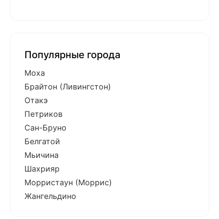
Популярные города
Моха
Брайтон (Ливингстон)
Отакэ
Петриков
Сан-Бруно
Белгатой
Мьичина
Шахрияр
Морристаун (Моррис)
Жангельдино