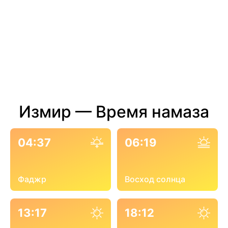
Измир — Время намаза
04:37
06:19
Фаджр
Восход солнца
13:17
18:12