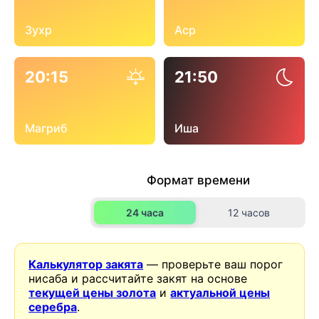
Зухр
Аср
20:15
21:50
Магриб
Иша
Формат времени
24 часа
12 часов
Калькулятор закята
— проверьте ваш порог
нисаба и рассчитайте закят на основе
текущей цены золота
и
актуальной цены
серебра
.