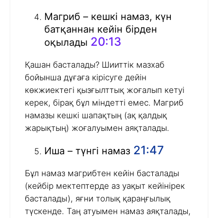
Магриб – кешкі намаз, күн
батқаннан кейін бірден
20:13
оқылады
Қашан басталады? Шииттік мазхаб
бойынша дұғаға кірісуге дейін
көкжиектегі қызғылттық жоғалып кетуі
керек, бірақ бұл міндетті емес. Магриб
намазы кешкі шапақтың (ақ қалдық
жарықтың) жоғалуымен аяқталады.
21:47
Иша – түнгі намаз
Бұл намаз магрибтен кейін басталады
(кейбір мектептерде аз уақыт кейінірек
басталады), яғни толық қараңғылық
түскенде. Таң атуымен намаз аяқталады,