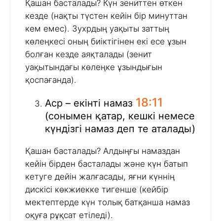
Қашан басталады? Күн зениттен өткен
кезде (нақты түстен кейін бір минуттан
кем емес). Зухрдың уақыты заттың
көлеңкесі оның биіктігінен екі есе ұзын
болған кезде аяқталады (зенит
уақытындағы көлеңке ұзындығын
қоспағанда).
18:11
Аср – екінті намаз
(сонымен қатар, кешкі немесе
күндізгі намаз деп те аталады)
Қашан басталады? Алдыңғы намаздан
кейін бірден басталады және күн батып
кетуге дейін жалғасады, яғни күннің
дискісі көкжиекке тигенше (кейбір
мектептерде күн толық батқанша намаз
оқуға рұқсат етіледі).