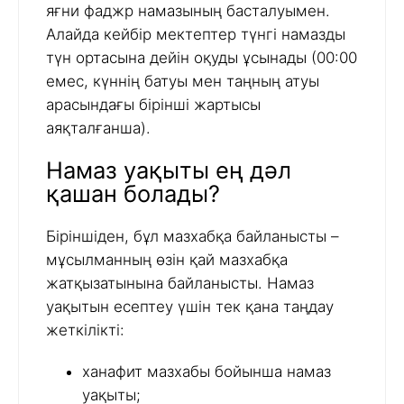
яғни фаджр намазының басталуымен.
Алайда кейбір мектептер түнгі намазды
түн ортасына дейін оқуды ұсынады (00:00
емес, күннің батуы мен таңның атуы
арасындағы бірінші жартысы
аяқталғанша).
Намаз уақыты ең дәл
қашан болады?
Біріншіден, бұл мазхабқа байланысты –
мұсылманның өзін қай мазхабқа
жатқызатынына байланысты. Намаз
уақытын есептеу үшін тек қана таңдау
жеткілікті:
ханафит мазхабы бойынша намаз
уақыты;