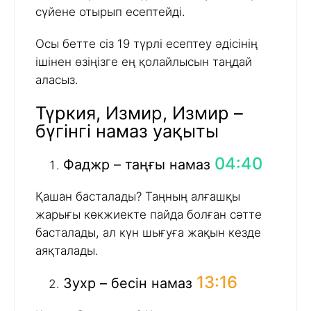
сүйене отырып есептейді.
Осы бетте сіз 19 түрлі есептеу әдісінің
ішінен өзіңізге ең қолайлысын таңдай
аласыз.
Түркия, Измир, Измир –
бүгінгі намаз уақыты
04:40
Фаджр – таңғы намаз
Қашан басталады? Таңның алғашқы
жарығы көкжиекте пайда болған сәтте
басталады, ал күн шығуға жақын кезде
аяқталады.
13:16
Зухр – бесін намаз