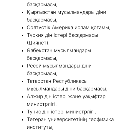
басқармасы,
Қырғызстан мұсылмандары діни
басқармасы,
Солтүстік Америка ислам қоғамы,
Түркия дін істері басқармасы
(Диянет),
Өзбекстан мұсылмандары
басқармасы,
Ресей мұсылмандары діни
басқармасы,
Татарстан Республикасы
мұсылмандары діни басқармасы,
Алжир дін істері және уақыфтар
министрлігі,
Тунис дін істері министрлігі,
Тегеран университетінің геофизика
институты,