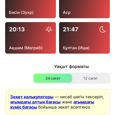
Бесін (Зухр)
Аср
20:13
21:47
Ақшам (Магриб)
Құптан (Иша)
Уақыт форматы
24 сағат
12 сағат
Зекет калькуляторы
— нисаб шегін тексеріп,
ағымдағы алтын бағасы
және
ағымдағы
күміс бағасы
бойынша зекет есептеңіз.