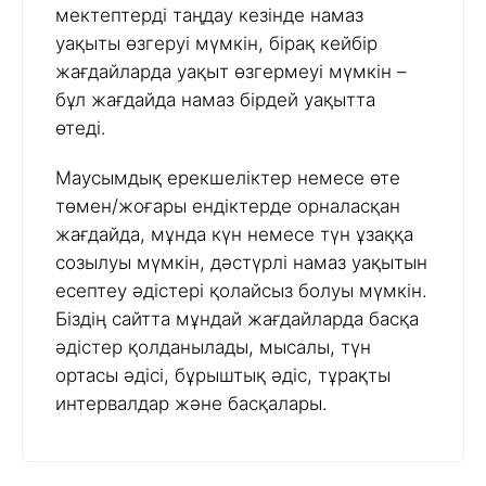
мектептерді таңдау кезінде намаз
уақыты өзгеруі мүмкін, бірақ кейбір
жағдайларда уақыт өзгермеуі мүмкін –
бұл жағдайда намаз бірдей уақытта
өтеді.
Маусымдық ерекшеліктер немесе өте
төмен/жоғары ендіктерде орналасқан
жағдайда, мұнда күн немесе түн ұзаққа
созылуы мүмкін, дәстүрлі намаз уақытын
есептеу әдістері қолайсыз болуы мүмкін.
Біздің сайтта мұндай жағдайларда басқа
әдістер қолданылады, мысалы, түн
ортасы әдісі, бұрыштық әдіс, тұрақты
интервалдар және басқалары.