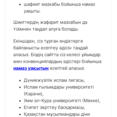
шафиит мазхабы бойынша намаз
уақыты.
Шииттердің жафарит мазхабын да
тізімнен таңдап алуға болады.
Екіншіден, сіз тұрған ендіктерге
байланысты есептеу әдісін таңдай
аласыз. Біздің сайтта сіз келесі ұйымдар
мен конвенциялардың әдістері бойынша
намаз уақытын
есептей аласыз:
Дүниежүзілік ислам лигасы,
Ислам ғылымдары университеті
(Карачи),
Умм әл-Кура университеті (Мекке),
Египет зерттеу басқармасы,
Қазақстан мұсылмандары діни