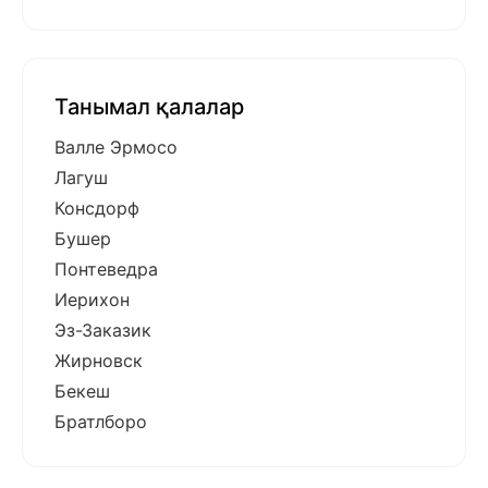
Танымал қалалар
Валле Эрмосо
Лагуш
Консдорф
Бушер
Понтеведра
Иерихон
Эз-Заказик
Жирновск
Бекеш
Братлборо