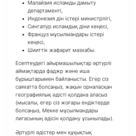
Малайзия исламды дамыту
департаменті,
Индонезия дін істері министрлігі,
Сингапур исламдық діни кеңесі,
Француз мұсылмандары істері
кеңесі,
Шииттік жафарит мазхабы.
Есептеудегі айырмашылықтар әртүрлі
аймақтарда фаджр және иша
бұрыштарымен байланысты. Егер сіз
саяхатта болсаңыз, жақын орналасқан
географиялық әдісті қолдана аласыз
(мысалы, егер сіз жоғары ендіктерде
болсаңыз, Мекке мұсылмандары
лигасының әдісін қолдану ұсынылады).
Әртүрлі әдістер мен құқықтық