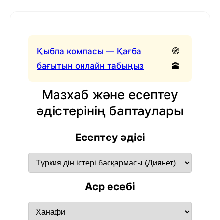
Қыбла компасы — Қағба
🧭
бағытын онлайн табыңыз
🕋
Мазхаб және есептеу
әдістерінің баптаулары
Есептеу әдісі
Аср есебі