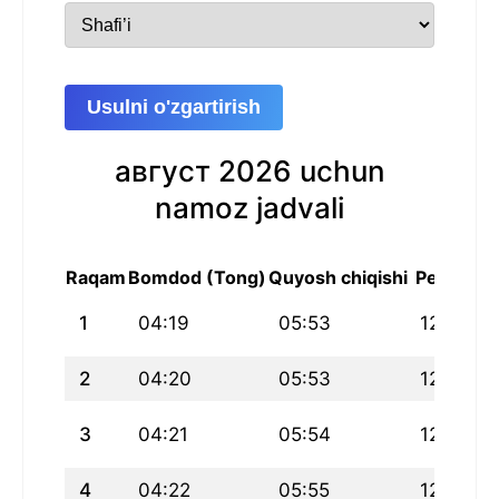
Usulni o'zgartirish
август 2026 uchun
namoz jadvali
Raqam
Bomdod (Tong)
Quyosh chiqishi
Peshin
1
04:19
05:53
12:44
2
04:20
05:53
12:44
3
04:21
05:54
12:44
4
04:22
05:55
12:44