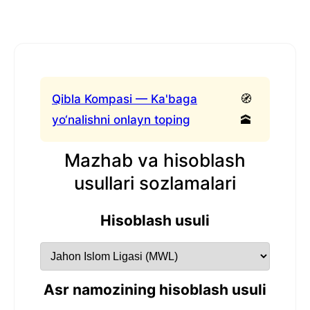
Qibla Kompasi — Ka'baga
🧭
yo‘nalishni onlayn toping
🕋
Mazhab va hisoblash
usullari sozlamalari
Hisoblash usuli
Asr namozining hisoblash usuli