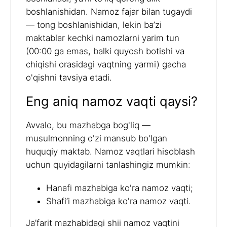
boshlanishidan. Namoz fajar bilan tugaydi
— tong boshlanishidan, lekin ba’zi
maktablar kechki namozlarni yarim tun
(00:00 ga emas, balki quyosh botishi va
chiqishi orasidagi vaqtning yarmi) gacha
o'qishni tavsiya etadi.
Eng aniq namoz vaqti qaysi?
Avvalo, bu mazhabga bog'liq —
musulmonning o'zi mansub bo'lgan
huquqiy maktab. Namoz vaqtlari hisoblash
uchun quyidagilarni tanlashingiz mumkin:
Hanafi mazhabiga ko'ra namoz vaqti;
Shafi’i mazhabiga ko'ra namoz vaqti.
Ja’farit mazhabidagi shii namoz vaqtini