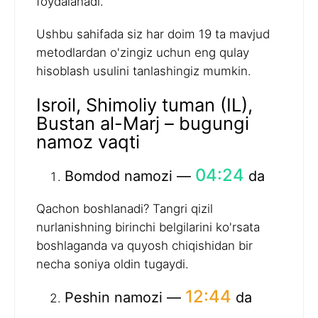
foydalanadi.
Ushbu sahifada siz har doim 19 ta mavjud
metodlardan o'zingiz uchun eng qulay
hisoblash usulini tanlashingiz mumkin.
Isroil, Shimoliy tuman (IL),
Bustan al-Marj – bugungi
namoz vaqti
04:24
Bomdod namozi —
da
Qachon boshlanadi? Tangri qizil
nurlanishning birinchi belgilarini ko'rsata
boshlaganda va quyosh chiqishidan bir
necha soniya oldin tugaydi.
12:44
Peshin namozi —
da