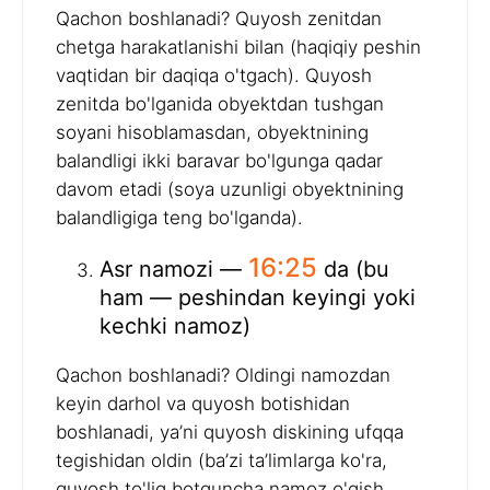
Qachon boshlanadi? Quyosh zenitdan
chetga harakatlanishi bilan (haqiqiy peshin
vaqtidan bir daqiqa o'tgach). Quyosh
zenitda bo'lganida obyektdan tushgan
soyani hisoblamasdan, obyektnining
balandligi ikki baravar bo'lgunga qadar
davom etadi (soya uzunligi obyektnining
balandligiga teng bo'lganda).
16:25
Asr namozi —
da (bu
ham — peshindan keyingi yoki
kechki namoz)
Qachon boshlanadi? Oldingi namozdan
keyin darhol va quyosh botishidan
boshlanadi, ya’ni quyosh diskining ufqqa
tegishidan oldin (ba’zi ta’limlarga ko'ra,
quyosh to'liq botguncha namoz o'qish