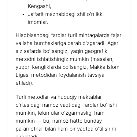
Kengashi,
Ja’farit mazhabidagi shii o'n ikki
imomlar.
Hisoblashdagi farqlar turli mintaqalarda fajar
va isha burchaklariga qarab o'zgaradi. Agar
siz safarda bo'lsangiz, yaqin geografik
metodni ishlatishingiz mumkin (masalan,
yuqori kengliklarda bo'lsangiz, Makka Islom
Ligasi metodidan foydalanish tavsiya
etiladi).
Turli metodlar va huquqiy maktablar
o'rtasidagi namoz vaqtidagi farqlar bo'lishi
mumkin, lekin ular o'zgarmasligi ham
mumkin — bu, namoz hatto bunday
parametrlar bilan ham bir vaqtda o'tilishini
anglatadi.