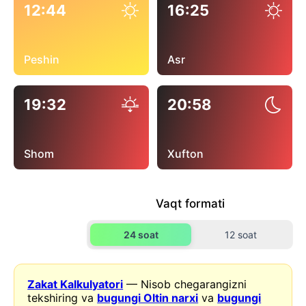
12:44
16:25
Peshin
Asr
19:32
20:58
Shom
Xufton
Vaqt formati
24 soat
12 soat
Zakat Kalkulyatori
— Nisob chegarangizni
tekshiring va
bugungi Oltin narxi
va
bugungi