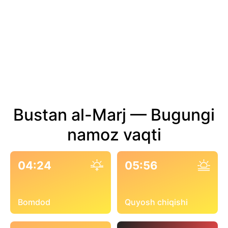
Bustan al-Marj — Bugungi
namoz vaqti
04:24
05:56
Bomdod
Quyosh chiqishi