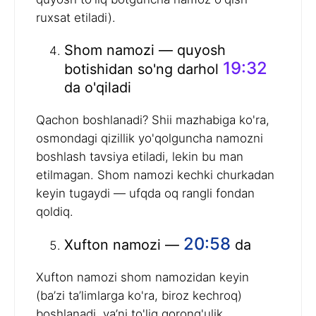
ruxsat etiladi).
Shom namozi — quyosh
19:32
botishidan so'ng darhol
da o'qiladi
Qachon boshlanadi? Shii mazhabiga ko'ra,
osmondagi qizillik yo'qolguncha namozni
boshlash tavsiya etiladi, lekin bu man
etilmagan. Shom namozi kechki churkadan
keyin tugaydi — ufqda oq rangli fondan
qoldiq.
20:58
Xufton namozi —
da
Xufton namozi shom namozidan keyin
(ba’zi ta’limlarga ko'ra, biroz kechroq)
boshlanadi, ya’ni to'liq qorong'ulik