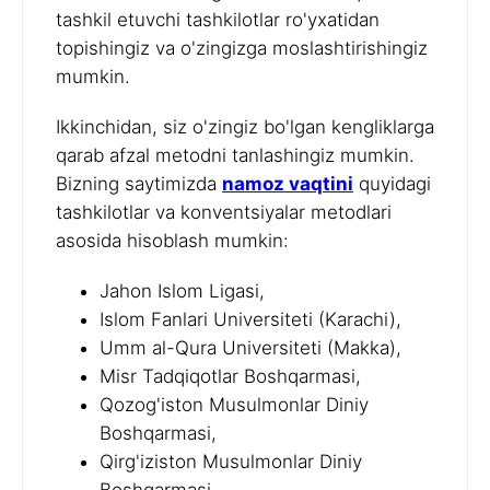
tashkil etuvchi tashkilotlar ro'yxatidan
topishingiz va o'zingizga moslashtirishingiz
mumkin.
Ikkinchidan, siz o'zingiz bo'lgan kengliklarga
qarab afzal metodni tanlashingiz mumkin.
Bizning saytimizda
namoz vaqtini
quyidagi
tashkilotlar va konventsiyalar metodlari
asosida hisoblash mumkin:
Jahon Islom Ligasi,
Islom Fanlari Universiteti (Karachi),
Umm al-Qura Universiteti (Makka),
Misr Tadqiqotlar Boshqarmasi,
Qozog'iston Musulmonlar Diniy
Boshqarmasi,
Qirg'iziston Musulmonlar Diniy