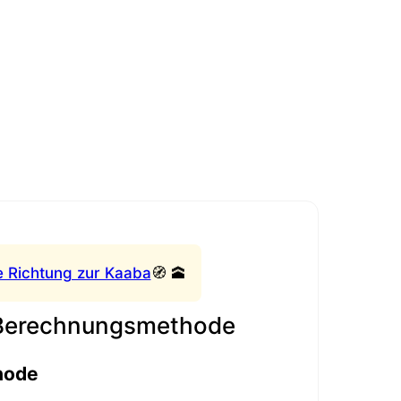
e Richtung zur Kaaba
🧭 🕋
 Berechnungsmethode
hode