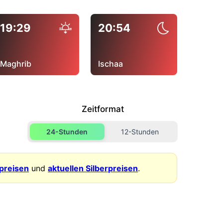
19:29
20:54
Maghrib
Ischaa
Zeitformat
24-Stunden
12-Stunden
dpreisen
und
aktuellen Silberpreisen
.