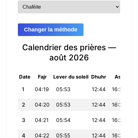
Changer la méthode
Calendrier des prières —
août 2026
Date
Fajr
Lever du soleil
Dhuhr
Asr
Mag
1
04:19
05:53
12:44
16:26
19
2
04:20
05:53
12:44
16:26
19
3
04:21
05:54
12:44
16:26
19
4
04:22
05:55
12:44
16:26
19