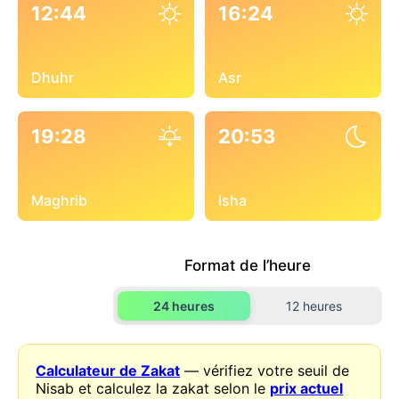
12:44
16:24
Dhuhr
Asr
19:28
20:53
Maghrib
Isha
Format de l’heure
24 heures
12 heures
Calculateur de Zakat
— vérifiez votre seuil de
Nisab et calculez la zakat selon le
prix actuel