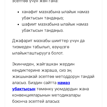
эсептөө үчүн жөн гана:
ханафит мазхабына ылайык намаз
убактысын тандаңыз;
шафиит мазхабына ылайык намаз
убактысын тандаңыз.
Джафарит мазхабы шииттер үчүн да
тизмеден табылып, өзүңүзгө
ылайыкташтырууга болот.
Экинчиден, жайгашкан жердин
кеңдиктерине жараша, сиз эң
жакшынакай эсептөө методдорун тандай
аласыз. Биздин сайтта
намаз
убактысын
төмөнкү уюмдардын жана
конвенцияларынын методикалары
боюнча эсептей аласыз: