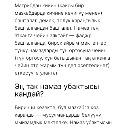
Магрибдан кийин (кайсы бир
мазхабдарда кичине кечигүү менен)
башталат, демек, толук караңгылык
башталгандан башталат. Намаз таң
атканга чейин аяктайт — фаджр
башталганда, бирок айрым мектептер
түнкү намаздарды түн ортосуна чейин
(түн ортосу, күн батышынан таң атканга
чейин өтө жарым түн деп эсептелинет)
өткөрүүгө улантат.
Эң так намаз убактысы
кандай?
Биринчи кезекте, бул мазхабга көз
каранды — мусулмандарды бөлүүчү
мыйзамдык мектепке. Намаз убактысын