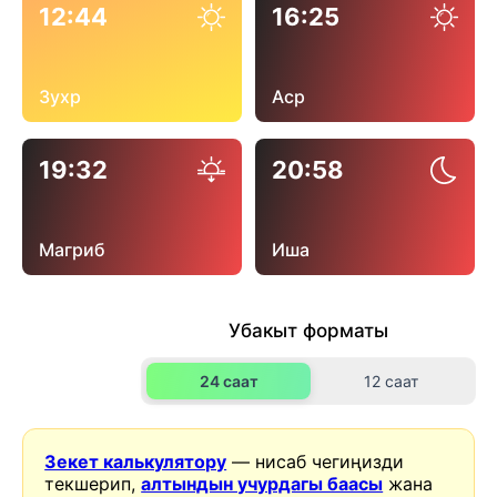
12:44
16:25
Зухр
Аср
19:32
20:58
Магриб
Иша
Убакыт форматы
24 саат
12 саат
Зекет калькулятору
— нисаб чегиңизди
текшерип,
алтындын учурдагы баасы
жана