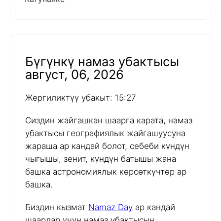
Бүгүнкү намаз убактысы
август, 06, 2026
Жергиликтүү убакыт: 15:27
Сиздин жайгашкан шаарга карата, намаз
убактысы географиялык жайгашуусуна
жараша ар кандай болот, себеби күндүн
чыгышы, зенит, күндүн батышы жана
башка астрономиялык көрсөткүчтөр ар
башка.
Биздин кызмат
Namaz Day
ар кандай
шаарлар үчүн намаз убактысын