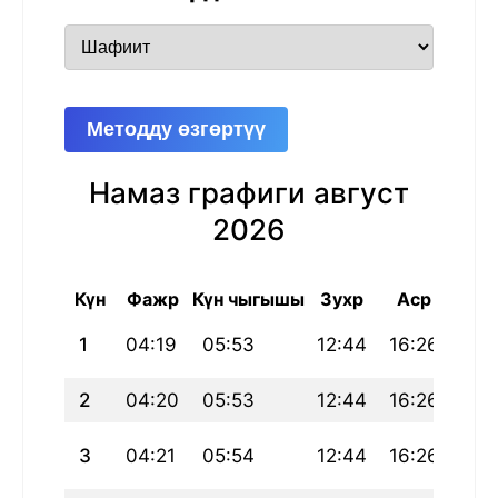
Методду өзгөртүү
Намаз графиги август
2026
Күн
Фажр
Күн чыгышы
Зухр
Аср
Маг
1
04:19
05:53
12:44
16:26
19:
2
04:20
05:53
12:44
16:26
19:
3
04:21
05:54
12:44
16:26
19: