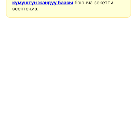
күмүштүн жандуу баасы
боюнча зекетти
эсептеңиз.