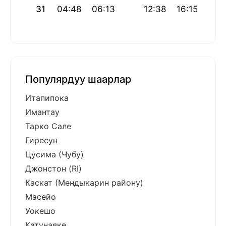
31
04:48
06:13
12:38
16:15
19:
Популярдуу шаарлар
Итапипока
Имантау
Тарко Сале
Гиресун
Цусима (Чубу)
Джонстон (RI)
Каскат (Мендыкарин району)
Масейо
Уокешо
Катунаяке