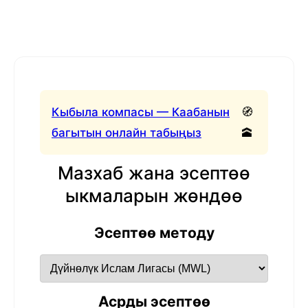
Кыбыла компасы — Каабанын
🧭
багытын онлайн табыңыз
🕋
Мазхаб жана эсептөө
ыкмаларын жөндөө
Эсептөө методу
Асрды эсептөө