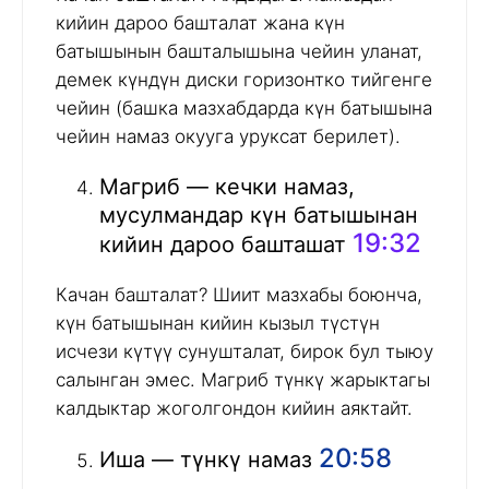
кийин дароо башталат жана күн
батышынын башталышына чейин уланат,
демек күндүн диски горизонтко тийгенге
чейин (башка мазхабдарда күн батышына
чейин намаз окууга уруксат берилет).
Магриб — кечки намаз,
мусулмандар күн батышынан
19:32
кийин дароо башташат
Качан башталат? Шиит мазхабы боюнча,
күн батышынан кийин кызыл түстүн
исчези күтүү сунушталат, бирок бул тыюу
салынган эмес. Магриб түнкү жарыктагы
калдыктар жоголгондон кийин аяктайт.
20:58
Иша — түнкү намаз