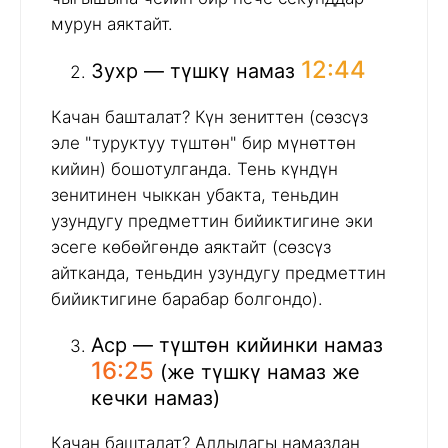
мурун аяктайт.
12:44
Зухр — түшкү намаз
Качан башталат? Күн зениттен (сөзсүз
эле "туруктуу түштөн" бир мүнөттөн
кийин) бошотулганда. Тень күндүн
зенитинен чыккан убакта, теньдин
узундугу предметтин бийиктигине эки
эсеге көбөйгөндө аяктайт (сөзсүз
айтканда, теньдин узундугу предметтин
бийиктигине барабар болгондо).
Аср — түштөн кийинки намаз
16:25
(же түшкү намаз же
кечки намаз)
Качан башталат? Алдыдагы намаздан