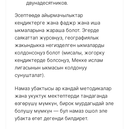
двунадесятников.
Эсептөөдө айырмачылыктар
кеңдиктерге жана фаджр жана иша
ыкмаларына жараша болот. Эгерде
саякаттап жүрсөңүз, географиялык
жакындыкка негизделген ыкмаларды
колдонсоңуз болот (мисалы, жогорку
кеңдиктерде болсоңуз, Мекке ислам
лигасынын ыкмасын колдонуу
сунушталат).
Намаз убактысы ар кандай методикалар
жана укуктук мектептерди тандаганда
өзгөрүшү мүмкүн, бирок мурдагыдай эле
болушу мүмкүн — бул намаз ошол эле
убакта өтөт дегенди билдирет.