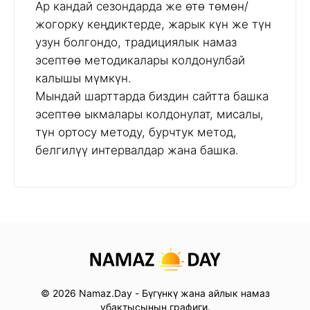
Ар кандай сезондарда же өтө төмөн/
жогорку кеңдиктерде, жарык күн же түн
узун болгондо, традициялык намаз
эсептөө методикалары колдонулбай
калышы мүмкүн.
Мындай шарттарда биздин сайтта башка
эсептөө ыкмалары колдонулат, мисалы,
түн ортосу методу, бурчтук метод,
белгилүү интервалдар жана башка.
© 2026 Namaz.Day - Бүгүнкү жана айлык намаз
убактысынын графиги.