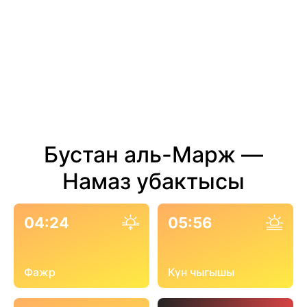
Бустан аль-Марж —
Намаз убактысы
04:24
05:56
Фажр
Күн чыгышы