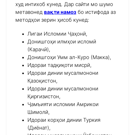
худ интихоб кунед. Дар сайти мо шумо
метавонед
вақти намоз
бо истифода аз
методҳои зерин ҳисоб кунед:
Лигаи Исломии Ҷаҳонӣ,
Донишгоҳи илмҳои исломӣ
(Карачӣ),
Донишгоҳи Умм ал-Куро (Макка),
Идораи тадқиқоти мисрӣ,
Идораи динии мусалмонони
Қазоқистон,
Идораи динии мусалмонони
Қирғизистон,
Ҷамъияти исломии Амрикои
Шимолӣ,
Идораи корҳои динии Туркия
(Диёнат),