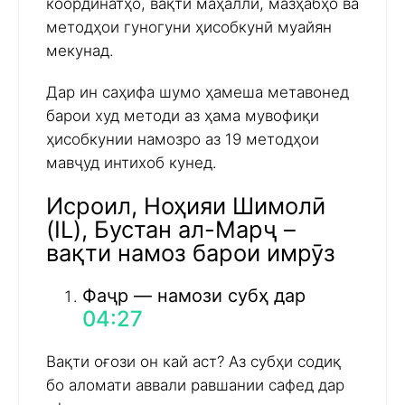
координатҳо, вақти маҳаллӣ, мазҳабҳо ва
методҳои гуногуни ҳисобкунӣ муайян
мекунад.
Дар ин саҳифа шумо ҳамеша метавонед
барои худ методи аз ҳама мувофиқи
ҳисобкунии намозро аз 19 методҳои
мавҷуд интихоб кунед.
Исроил, Ноҳияи Шимолӣ
(IL), Бустан ал-Марҷ –
вақти намоз барои имрӯз
Фаҷр — намози субҳ дар
04:27
Вақти оғози он кай аст? Аз субҳи содиқ
бо аломати аввали равшании сафед дар