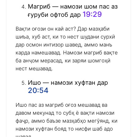
Магриб — намози шом пас аз
19:29
ғуруби офтоб дар
Вақти оғози он кай аст? Дар мазҳаби
шиъа, хуб аст, ки то нест шудани сурхӣ
дар осмон интизор шавед, аммо манъ
карда намешавад. Намози магриб вақте
ба анҷом мерасад, ки заряи шомгоҳӣ
нест мешавад.
Ишо — намози хуфтан дар
20:54
Ишо пас аз магриб оғоз мешавад ва
давом мекунад то субҳ ё вақти намози
фаҷр, аммо баъзе мазҳабҳо мегӯянд, ки
намози хуфтан бояд то нисфи шаб адо
шавад.