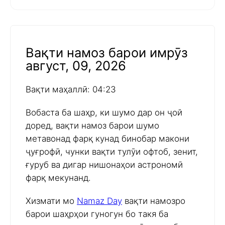
Вақти намоз барои имрӯз
август, 09, 2026
Вақти маҳаллӣ: 04:23
Вобаста ба шаҳр, ки шумо дар он ҷой
доред, вақти намоз барои шумо
метавонад фарқ кунад бинобар макони
ҷуғрофӣ, чунки вақти тулӯи офтоб, зенит,
ғуруб ва дигар нишонаҳои астрономӣ
фарқ мекунанд.
Хизмати мо
Namaz Day
вақти намозро
барои шаҳрҳои гуногун бо такя ба