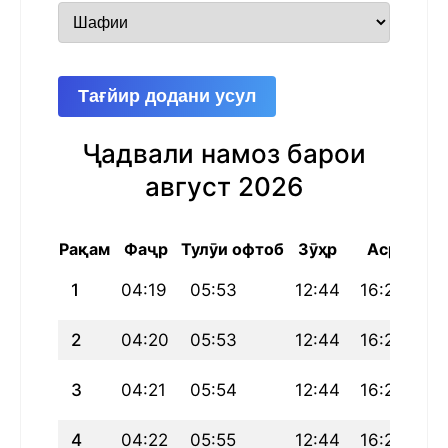
Тағйир додани усул
Ҷадвали намоз барои
август 2026
Рақам
Фаҷр
Тулӯи офтоб
Зӯҳр
Аср
Маг
1
04:19
05:53
12:44
16:26
19
2
04:20
05:53
12:44
16:26
19
3
04:21
05:54
12:44
16:26
19
4
04:22
05:55
12:44
16:26
19