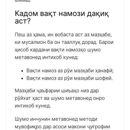
Кадом вақт намози дақиқ
аст?
Пеш аз ҳама, ин вобаста аст аз мазҳабе,
ки мусалмон ба он тааллуқ дорад. Барои
ҳисоб кардани вақти намозҳо шумо
метавонед интихоб кунед:
Вақти намоз аз рӯи мазҳаби ҳанафӣ;
Вақти намоз аз рӯи мазҳаби шофеӣ.
Мазҳаби ҷаъфарии шиъаҳо низ дар
рӯйхат ҳаст ва шумо метавонед онро
интихоб кунед.
Шумо инчунин метавонед методи
мувофиқро дар асоси макони ҷуғрофии