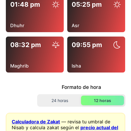
01:48 pm
05:25 pm
Dhuhr
Asr
08:32 pm
09:55 pm
Maghrib
Isha
Formato de hora
24 horas
12 horas
Calculadora de Zakat
— revisa tu umbral de
Nisab y calcula zakat según el
precio actual del