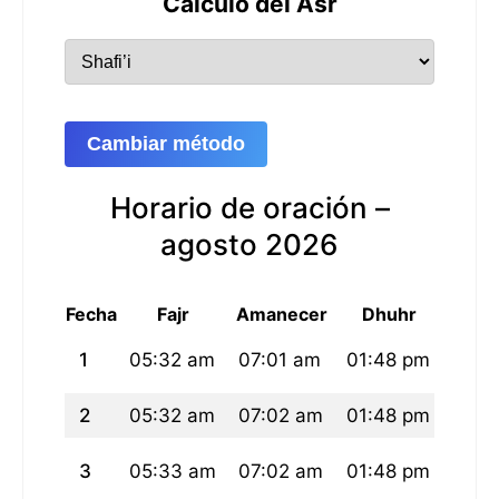
Cálculo del Asr
Cambiar método
Horario de oración –
agosto 2026
Fecha
Fajr
Amanecer
Dhuhr
A
1
05:32 am
07:01 am
01:48 pm
05:2
2
05:32 am
07:02 am
01:48 pm
05:2
3
05:33 am
07:02 am
01:48 pm
05:2