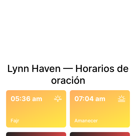
Lynn Haven — Horarios de
oración
05:36 am
07:04 am
Fajr
Amanecer