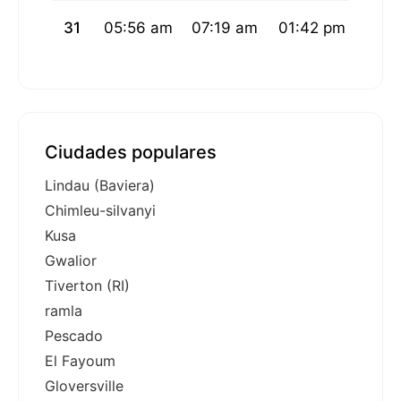
31
05:56 am
07:19 am
01:42 pm
05:1
Ciudades populares
Lindau (Baviera)
Chimleu-silvanyi
Kusa
Gwalior
Tiverton (RI)
ramla
Pescado
El Fayoum
Gloversville