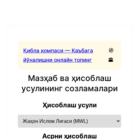
Қибла компаси — Каъбага
🧭
йўналишни онлайн топинг
🕋
Мазҳаб ва ҳисоблаш
усулининг созламалари
Ҳисоблаш усули
Асрни ҳисоблаш