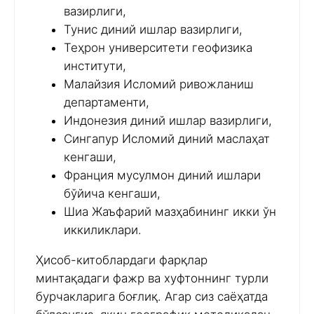
вазирлиги,
Тунис диний ишлар вазирлиги,
Теҳрон университети геофизика
институти,
Малайзия Исломий ривожланиш
департаменти,
Индонезия диний ишлар вазирлиги,
Сингапур Исломий диний маслаҳат
кенгаши,
Франция мусулмон диний ишлари
бўйича кенгаши,
Шиа Жаъфарий мазҳабининг икки ўн
иккиликлари.
Ҳисоб-китоблардаги фарқлар
минтақадаги фажр ва хуфтоннинг турли
бурчакларига боғлиқ. Агар сиз саёҳатда