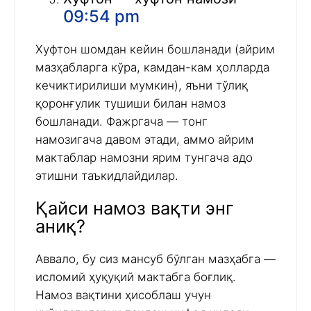
09:54 pm
Хуфтон шомдан кейин бошланади (айрим
мазҳабларга кўра, камдан-кам ҳолларда
кечиктирилиши мумкин), яъни тўлиқ
қоронғулик тушиши билан намоз
бошланади. Фажргача — тонг
намозигача давом этади, аммо айрим
мактаблар намозни ярим тунгача адо
этишни таъкидлайдилар.
Қайси намоз вақти энг
аниқ?
Аввало, бу сиз мансуб бўлган мазҳабга —
исломий ҳуқуқий мактабга боғлиқ.
Намоз вақтини ҳисоблаш учун