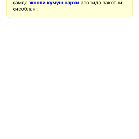
ҳамда
жонли кумуш нархи
асосида закотни
ҳисобланг.