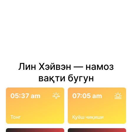
Лин Хэйвэн — намоз
вақти бугун
05:37 am
07:05 am
Тонг
Қуёш чиқиши