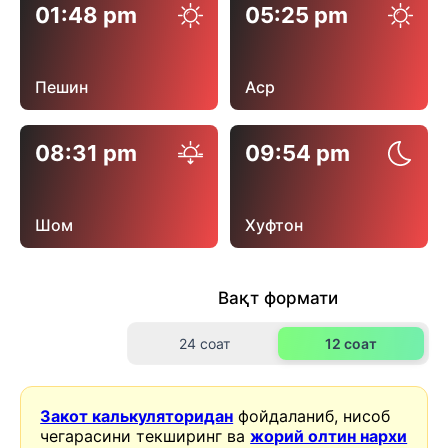
01:48 pm
05:25 pm
Пешин
Аср
08:31 pm
09:54 pm
Шом
Хуфтон
Вақт формати
24 соат
12 соат
Закот калькуляторидан
фойдаланиб, нисоб
чегарасини текширинг ва
жорий олтин нархи