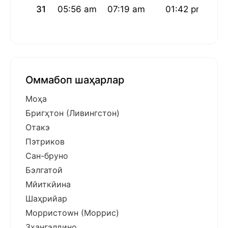
31
05:56 am
07:19 am
01:42 pm
05
Оммабоп шаҳарлар
Моҳа
Бригҳтон (Ливингстон)
Отакэ
Пэтриков
Сан-бруно
Бэлгатой
Мйиткйина
Шаҳрийар
Морристоwн (Моррис)
Зҳангэлдино