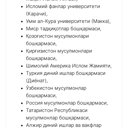
Исломий фанлар университети
(Карачи),
Умм ал-Кура университети (Макка),
Миср тадқиқотлар бошқармаси,
Қозоғистон мусулмонлари
бошқармаси,
Қирғизистон мусулмонлари
бошқармаси,
Шимолий Америка Ислом Жамияти,
Туркия диний ишлар бошқармаси
(Диёнат),
Ўзбекистон мусулмонлар
бошқармаси,
Россия мусулмонлар бошқармаси,
Татаристон Республикаси
мусулмонлар бошқармаси,
Алжир диний ишлар ва вакфлар