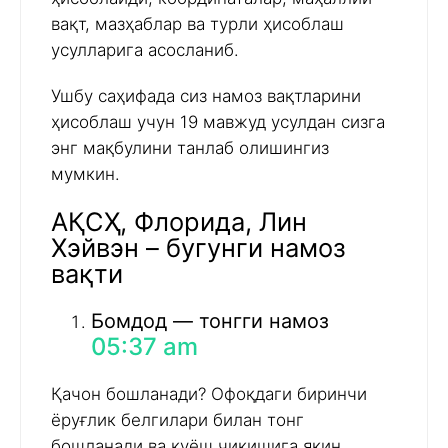
вақт, мазҳаблар ва турли ҳисоблаш
усулларига асосланиб.
Ушбу саҳифада сиз намоз вақтларини
ҳисоблаш учун 19 мавжуд усулдан сизга
энг мақбулини танлаб олишингиз
мумкин.
АҚСҲ, Флорида, Лин
Хэйвэн – бугунги намоз
вақти
Бомдод — тонгги намоз
05:37 am
Қачон бошланади? Офоқдаги биринчи
ёруғлик белгилари билан тонг
бошланади ва қуёш чиқишига яқин