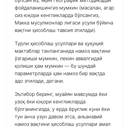
бўлсангиз, яқин географик методикадан
фойдаланишингиз мумкин (масалан, агар
сиз юқори кенгликларда бўлсангиз,
Макка мусулмонлар лигаси усули бўйича
вақтни ҳисоблаш тавсия этилади).
Турли ҳисоблаш усуллари ва ҳуқуқий
мактаблар танланганида намоз вақтини
ўзгариши мумкин, лекин аввалгидай
қолиши ҳам мумкин — бу шундай
параметрларда ҳам намоз бир вақтда
адо этилади, дегани.
Эътибор беринг, муайян мавсумда ёки
узоқ ёки юқори кенгликларда
бўлганингизда, у ерда ёруғлик куни ёки
тун анча узун давом этса, анъанавий
намоз вақтини ҳисоблаш усуллари амал