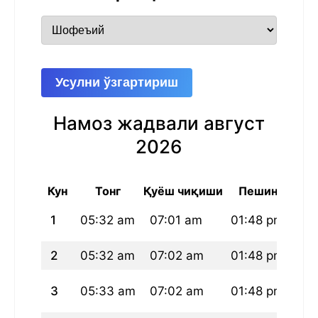
Усулни ўзгартириш
Намоз жадвали август
2026
Кун
Тонг
Қуёш чиқиши
Пешин
1
05:32 am
07:01 am
01:48 pm
05
2
05:32 am
07:02 am
01:48 pm
05
3
05:33 am
07:02 am
01:48 pm
05