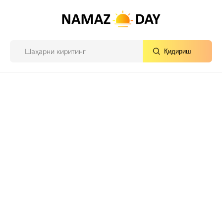
Қидириш