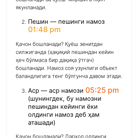
якунланади.
Пешин — пешинги намоз
01:48 pm
Қачон бошланади? Қуёш зенитдан
силжиганда (ҳақиқий пешиндан кейин
ҳеч бўлмаса бир дақиқа ўтгач)
бошланади. Намоз соя узунлиги объект
баландлигига тенг бўлгунча давом этади.
05:25 pm
Аср — аср намози
(шунингдек, бу намозни
пешиндан кейинги ёки
олдинги намоз деб ҳам
аташади)
Қачон бошланади? Дарҳол олдинги