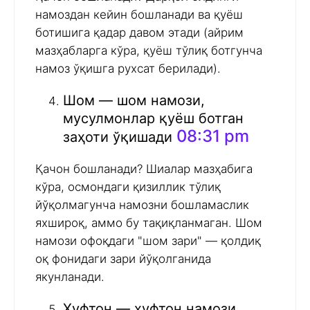
намоздан кейин бошланади ва қуёш
ботишига қадар давом этади (айрим
мазҳабларга кўра, қуёш тўлиқ ботгунча
намоз ўқишга рухсат берилади).
Шом — шом намози,
мусулмонлар қуёш ботган
08:31 pm
заҳоти ўқишади
Қачон бошланади? Шиалар мазҳабига
кўра, осмондаги қизиллик тўлиқ
йўқолмагунча намозни бошламаслик
яхшироқ, аммо бу тақиқланмаган. Шом
намози офоқдаги "шом зари" — қолдиқ
оқ фонидаги зари йўқолганида
якунланади.
Хуфтон — хуфтон намози