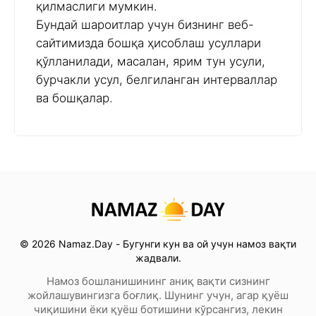
қилмаслиги мумкин.
Бундай шароитлар учун бизнинг веб-
сайтимизда бошқа ҳисоблаш усуллари
қўлланилади, масалан, ярим тун усули,
бурчакли усул, белгиланган интерваллар
ва бошқалар.
© 2026 Namaz.Day - Бугунги кун ва ой учун намоз вақти
жадвали.
Намоз бошланишининг аниқ вақти сизнинг
жойлашувингизга боғлиқ. Шунинг учун, агар қуёш
чиқишини ёки қуёш ботишини кўрсангиз, лекин