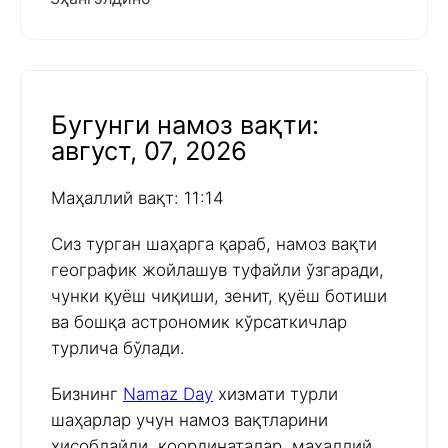
Бугунги намоз вақти:
август, 07, 2026
Маҳаллий вақт: 11:14
Сиз турган шаҳарга қараб, намоз вақти
географик жойлашув туфайли ўзгаради,
чунки қуёш чиқиши, зенит, қуёш ботиши
ва бошқа астрономик кўрсаткичлар
турлича бўлади.
Бизнинг
Namaz Day
хизмати турли
шаҳарлар учун намоз вақтларини
ҳисоблайди, координаталар, маҳаллий