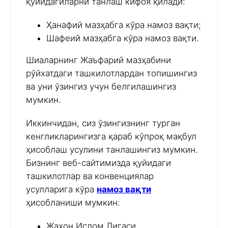
қуйидагиларни танлаш кифоя қилади:
Ҳанафий мазҳабга кўра намоз вақти;
Шафеий мазҳабга кўра намоз вақти.
Шиаларнинг Жаъфарий мазҳабини
рўйхатдаги ташкилотлардан топишингиз
ва уни ўзингиз учун белгилашингиз
мумкин.
Иккинчидан, сиз ўзингизнинг турган
кенгликларингизга қараб кўпроқ мақбул
ҳисоблаш усулини танлашингиз мумкин.
Бизнинг веб-сайтимизда қуйидаги
ташкилотлар ва конвенциялар
усулларига кўра
намоз вақти
ҳисобланиши мумкин:
Жаҳон Ислом Лигаси,