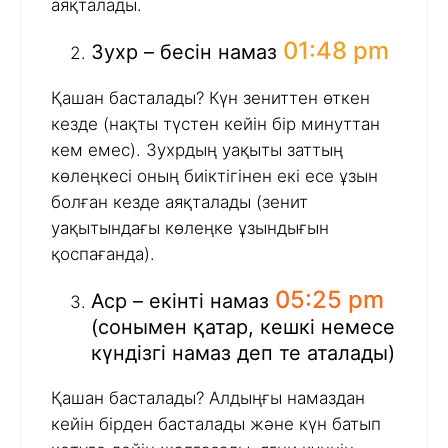
аяқталады.
01:48 pm
Зухр – бесін намаз
Қашан басталады? Күн зениттен өткен
кезде (нақты түстен кейін бір минуттан
кем емес). Зухрдың уақыты заттың
көлеңкесі оның биіктігінен екі есе ұзын
болған кезде аяқталады (зенит
уақытындағы көлеңке ұзындығын
қоспағанда).
05:25 pm
Аср – екінті намаз
(сонымен қатар, кешкі немесе
күндізгі намаз деп те аталады)
Қашан басталады? Алдыңғы намаздан
кейін бірден басталады және күн батып