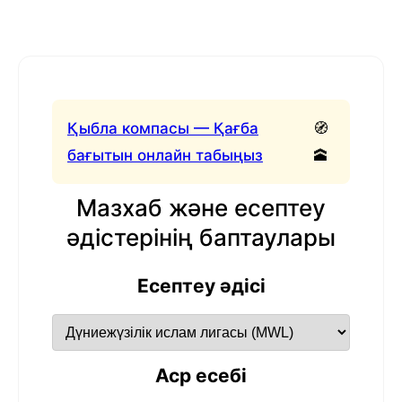
Қыбла компасы — Қағба
🧭
бағытын онлайн табыңыз
🕋
Мазхаб және есептеу
әдістерінің баптаулары
Есептеу әдісі
Аср есебі