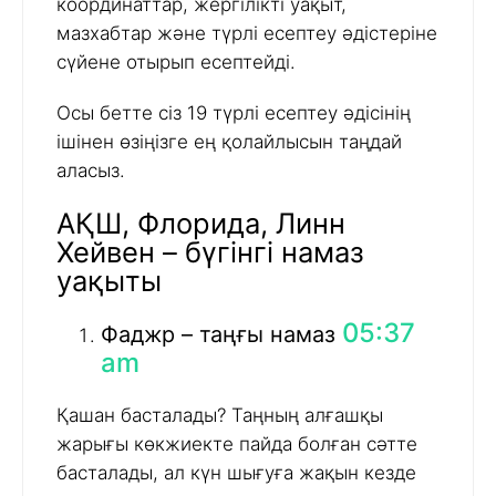
координаттар, жергілікті уақыт,
мазхабтар және түрлі есептеу әдістеріне
сүйене отырып есептейді.
Осы бетте сіз 19 түрлі есептеу әдісінің
ішінен өзіңізге ең қолайлысын таңдай
аласыз.
АҚШ, Флорида, Линн
Хейвен – бүгінгі намаз
уақыты
05:37
Фаджр – таңғы намаз
am
Қашан басталады? Таңның алғашқы
жарығы көкжиекте пайда болған сәтте
басталады, ал күн шығуға жақын кезде