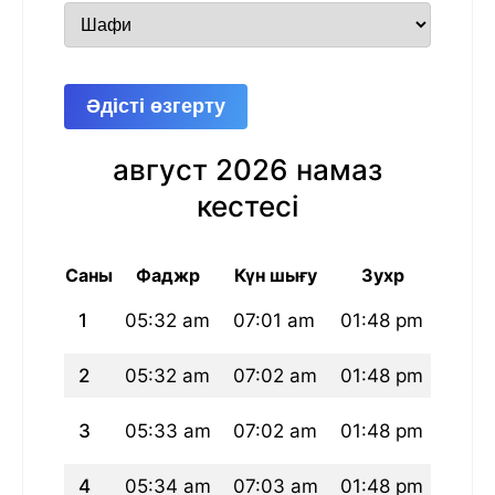
Әдісті өзгерту
август 2026 намаз
кестесі
Саны
Фаджр
Күн шығу
Зухр
Ас
1
05:32 am
07:01 am
01:48 pm
05:2
2
05:32 am
07:02 am
01:48 pm
05:2
3
05:33 am
07:02 am
01:48 pm
05:2
4
05:34 am
07:03 am
01:48 pm
05:2