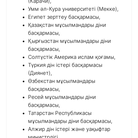
(Карачи),
Умм әл-Кура университеті (Мекке),
Египет зерттеу басқармасы,
Қазақстан мұсылмандары діни
басқармасы,
Қырғызстан мұсылмандары діни
басқармасы,
Солтүстік Америка ислам қоғамы,
Түркия дін істері басқармасы
(Диянет),
Өзбекстан мұсылмандары
басқармасы,
Ресей мұсылмандары діни
басқармасы,
Татарстан Республикасы
мұсылмандары діни басқармасы,
Алжир дін істері және уақыфтар
министрлігі,