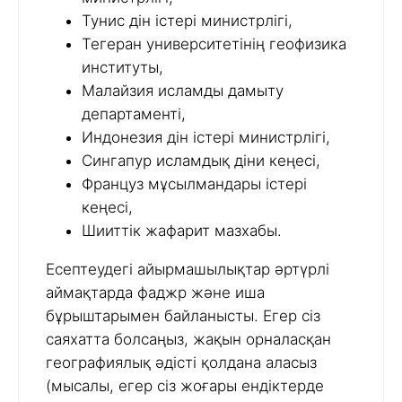
Тунис дін істері министрлігі,
Тегеран университетінің геофизика
институты,
Малайзия исламды дамыту
департаменті,
Индонезия дін істері министрлігі,
Сингапур исламдық діни кеңесі,
Француз мұсылмандары істері
кеңесі,
Шииттік жафарит мазхабы.
Есептеудегі айырмашылықтар әртүрлі
аймақтарда фаджр және иша
бұрыштарымен байланысты. Егер сіз
саяхатта болсаңыз, жақын орналасқан
географиялық әдісті қолдана аласыз
(мысалы, егер сіз жоғары ендіктерде