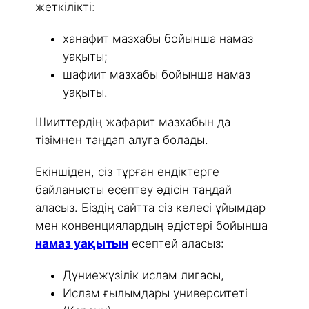
жеткілікті:
ханафит мазхабы бойынша намаз
уақыты;
шафиит мазхабы бойынша намаз
уақыты.
Шииттердің жафарит мазхабын да
тізімнен таңдап алуға болады.
Екіншіден, сіз тұрған ендіктерге
байланысты есептеу әдісін таңдай
аласыз. Біздің сайтта сіз келесі ұйымдар
мен конвенциялардың әдістері бойынша
намаз уақытын
есептей аласыз:
Дүниежүзілік ислам лигасы,
Ислам ғылымдары университеті