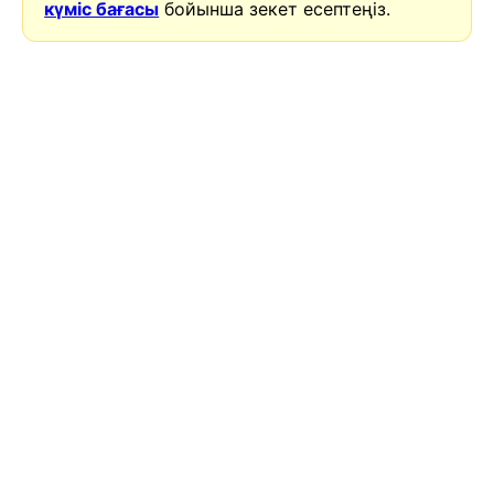
күміс бағасы
бойынша зекет есептеңіз.