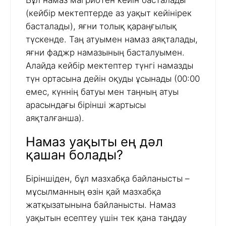
Бұл намаз магрибтен кейін басталады
(кейбір мектептерде аз уақыт кейінірек
басталады), яғни толық қараңғылық
түскенде. Таң атуымен намаз аяқталады,
яғни фаджр намазының басталуымен.
Алайда кейбір мектептер түнгі намазды
түн ортасына дейін оқуды ұсынады (00:00
емес, күннің батуы мен таңның атуы
арасындағы бірінші жартысы
аяқталғанша).
Намаз уақыты ең дәл
қашан болады?
Біріншіден, бұл мазхабқа байланысты –
мұсылманның өзін қай мазхабқа
жатқызатынына байланысты. Намаз
уақытын есептеу үшін тек қана таңдау