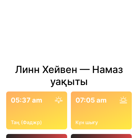
Линн Хейвен — Намаз
уақыты
05:37 am
07:05 am
Таң (Фаджр)
Күн шығу