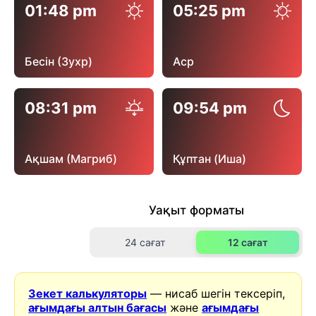
01:48 pm
05:25 pm
Бесін (Зухр)
Аср
08:31 pm
09:54 pm
Ақшам (Магриб)
Құптан (Иша)
Уақыт форматы
24 сағат
12 сағат
Зекет калькуляторы
— нисаб шегін тексеріп,
ағымдағы алтын бағасы
және
ағымдағы