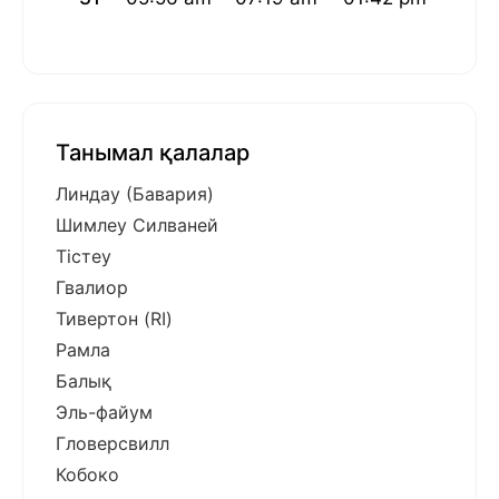
Танымал қалалар
Линдау (Бавария)
Шимлеу Силваней
Тістеу
Гвалиор
Тивертон (RI)
Рамла
Балық
Эль-файум
Гловерсвилл
Кобоко