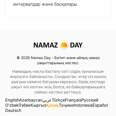
интервалдар және басқалары.
© 2026 Namaz.Day - Бүгінгі және айлық намаз
уақыттарының кестесі.
Намаздың нақты басталу сәті сіздің орналасқан
жеріңізге байланысты. Сондықтан, егер сіз күннің
шығуын немесе батуыны көрсеңіз, бірақ кестеде
уақыт әлі келген жоқ болса, өз байқауларыңызға
сәйкес кестені реттеңіз.
English
Azərbaycan
عربي
Türkçe
Français
Русский
O'zbek
Ўзбек
Кыргыз
Қазақ
Тоҷики
Indonesia
Español
Deutsch