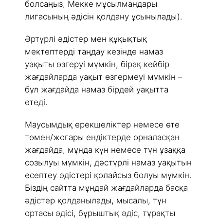
болсаңыз, Мекке мұсылмандары
лигасының әдісін қолдану ұсынылады).
Әртүрлі әдістер мен құқықтық
мектептерді таңдау кезінде намаз
уақыты өзгеруі мүмкін, бірақ кейбір
жағдайларда уақыт өзгермеуі мүмкін –
бұл жағдайда намаз бірдей уақытта
өтеді.
Маусымдық ерекшеліктер немесе өте
төмен/жоғары ендіктерде орналасқан
жағдайда, мұнда күн немесе түн ұзаққа
созылуы мүмкін, дәстүрлі намаз уақытын
есептеу әдістері қолайсыз болуы мүмкін.
Біздің сайтта мұндай жағдайларда басқа
әдістер қолданылады, мысалы, түн
ортасы әдісі, бұрыштық әдіс, тұрақты