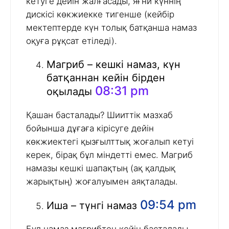
кетуге дейін жалғасады, яғни күннің
дискісі көкжиекке тигенше (кейбір
мектептерде күн толық батқанша намаз
оқуға рұқсат етіледі).
Магриб – кешкі намаз, күн
батқаннан кейін бірден
08:31 pm
оқылады
Қашан басталады? Шииттік мазхаб
бойынша дұғаға кірісуге дейін
көкжиектегі қызғылттық жоғалып кетуі
керек, бірақ бұл міндетті емес. Магриб
намазы кешкі шапақтың (ақ қалдық
жарықтың) жоғалуымен аяқталады.
09:54 pm
Иша – түнгі намаз