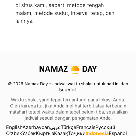
di situs kami, seperti metode tengah
malam, metode sudut, interval tetap, dan
lainnya.
© 2026 Namaz.Day - Jadwal waktu shalat untuk hari ini dan
bulan ini.
Waktu shalat yang tepat tergantung pada lokasi Anda.
Oleh karena itu, jika Anda melihat terbit atau terbenam
matahari tetapi waktu dalam tabel belum tiba, sesuaikan
jadwal sesuai dengan pengamatan Anda.
English
Azərbaycan
عربي
Türkçe
Français
Русский
O'zbek
Ўзбек
Кыргыз
Қазақ
Тоҷики
Indonesia
Español