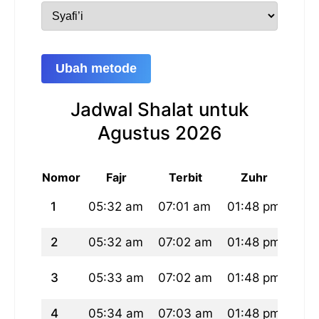
Ubah metode
Jadwal Shalat untuk
Agustus 2026
Nomor
Fajr
Terbit
Zuhr
1
05:32 am
07:01 am
01:48 pm
05:
2
05:32 am
07:02 am
01:48 pm
05:
3
05:33 am
07:02 am
01:48 pm
05:
4
05:34 am
07:03 am
01:48 pm
05: