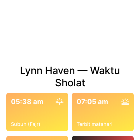
Lynn Haven — Waktu
Sholat
05:38 am
07:05 am
Subuh (Fajr)
Terbit matahari