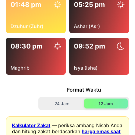
01:48 pm
05:25 pm
Dzuhur (Zuhr)
Ashar (Asr)
08:30 pm
09:52 pm
Maghrib
Isya (Isha)
Format Waktu
24 Jam
12 Jam
Kalkulator Zakat
— periksa ambang Nisab Anda
dan hitung zakat berdasarkan
harga emas saat