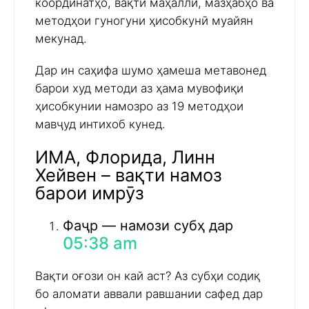
координатҳо, вақти маҳаллӣ, мазҳабҳо ва
методҳои гуногуни ҳисобкунӣ муайян
мекунад.
Дар ин саҳифа шумо ҳамеша метавонед
барои худ методи аз ҳама мувофиқи
ҳисобкунии намозро аз 19 методҳои
мавҷуд интихоб кунед.
ИМА, Флорида, Линн
Хейвен – вақти намоз
барои имрӯз
Фаҷр — намози субҳ дар
05:38 am
Вақти оғози он кай аст? Аз субҳи содиқ
бо аломати аввали равшании сафед дар