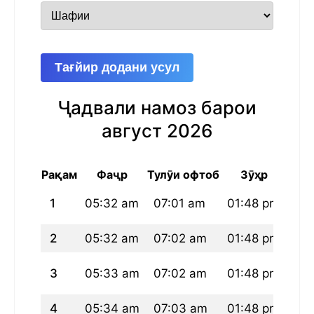
Тағйир додани усул
Ҷадвали намоз барои
август 2026
Рақам
Фаҷр
Тулӯи офтоб
Зӯҳр
1
05:32 am
07:01 am
01:48 pm
05
2
05:32 am
07:02 am
01:48 pm
05
3
05:33 am
07:02 am
01:48 pm
05
4
05:34 am
07:03 am
01:48 pm
05