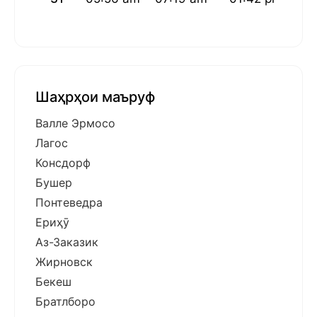
Шаҳрҳои маъруф
Валле Эрмосо
Лагос
Консдорф
Бушер
Понтеведра
Ериҳӯ
Аз-Заказик
Жирновск
Бекеш
Братлборо