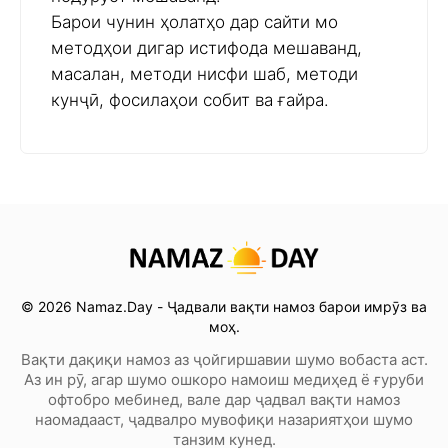
Барои чунин ҳолатҳо дар сайти мо
методҳои дигар истифода мешаванд,
масалан, методи нисфи шаб, методи
кунҷӣ, фосилаҳои собит ва ғайра.
© 2026 Namaz.Day - Ҷадвали вақти намоз барои имрӯз ва
моҳ.
Вақти дақиқи намоз аз ҷойгиршавии шумо вобаста аст.
Аз ин рӯ, агар шумо ошкоро намоиш медиҳед ё ғуруби
офтобро мебинед, вале дар ҷадвал вақти намоз
наомадааст, ҷадвалро мувофиқи назариятҳои шумо
танзим кунед.