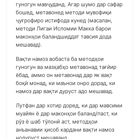
гуногун мавҷуданд. Агар шумо дар сафар
бошед, метавонед методи мувофиқи
ҷуғрофиро истифода кунед (масалан,
методи Лигаи Исломии Макка барои
маконҳои баландшиддат тавсия дода
мешавад).
Вақти намоз вобаста ба методҳои
гуногун ва мазҳабҳо метавонад тағйир
ёбад, аммо он метавонад дар як вақт
боқӣ монад, ки маънои онро дорад, ки
намоз дар вақти дуруст адо мешавад.
Лутфан дар хотир доред, ки дар мавсими
муайян ё дар маконҳои баланд/паст, ки
рӯз ё шаб тӯлонӣ аст, методҳои
анъанавии ҳисоб кардани вақти намоз
нодуруст мешаванд.