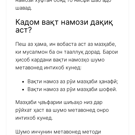
намози хуфтан бояд то нисфи шаб адо
шавад.
Кадом вақт намози дақиқ
аст?
Пеш аз ҳама, ин вобаста аст аз мазҳабе,
ки мусалмон ба он тааллуқ дорад. Барои
ҳисоб кардани вақти намозҳо шумо
метавонед интихоб кунед:
Вақти намоз аз рӯи мазҳаби ҳанафӣ;
Вақти намоз аз рӯи мазҳаби шофеӣ.
Мазҳаби ҷаъфарии шиъаҳо низ дар
рӯйхат ҳаст ва шумо метавонед онро
интихоб кунед.
Шумо инчунин метавонед методи