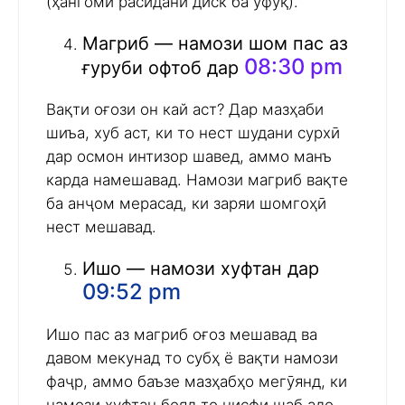
(ҳангоми расидани диск ба уфуқ).
Магриб — намози шом пас аз
08:30 pm
ғуруби офтоб дар
Вақти оғози он кай аст? Дар мазҳаби
шиъа, хуб аст, ки то нест шудани сурхӣ
дар осмон интизор шавед, аммо манъ
карда намешавад. Намози магриб вақте
ба анҷом мерасад, ки заряи шомгоҳӣ
нест мешавад.
Ишо — намози хуфтан дар
09:52 pm
Ишо пас аз магриб оғоз мешавад ва
давом мекунад то субҳ ё вақти намози
фаҷр, аммо баъзе мазҳабҳо мегӯянд, ки