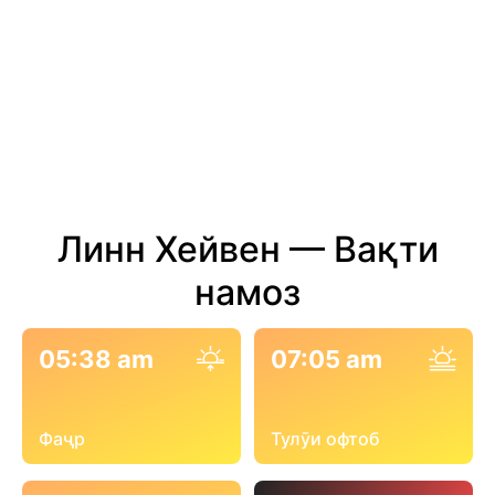
Линн Хейвен — Вақти
намоз
05:38 am
07:05 am
Фаҷр
Тулӯи офтоб