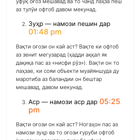
уфуқ оғоз мешавад ва то чанд лаҳза пеш
аз тулӯи офтоб давом мекунад.
Зуҳр — намози пешин дар
01:48 pm
Вақти оғози он кай аст? Вақте ки офтоб
аз зенит мегузарад (ҳадди аққал як
дақиқа пас аз «нисфи рӯз»). Вақти он то
лаҳзае, ки сояи объекти муайяншуда ду
маротиба аз баландии он бештар
мешавад, давом мекунад.
05:25
Аср — намози аср дар
pm
Вақти оғози он кай аст? Ногаҳон пас аз
намози зуҳр ва то оғози ғуруби офтоб