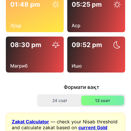
01:48 pm
05:25 pm
Зӯҳр
Аср
08:30 pm
09:52 pm
Магриб
Ишо
Формати вақт
24 соат
12 соат
Zakat Calculator
— check your Nisab threshold
and calculate zakat based on
current Gold