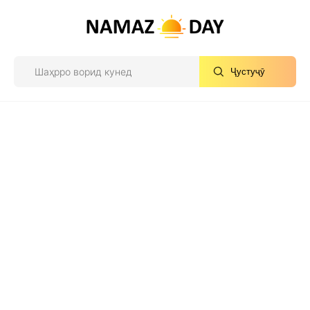
Ҷустуҷӯ