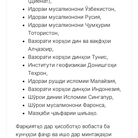
(Диёнат),
Идораи мусалмонони Ӯзбекистон,
Идораи мусалмонони Русия,
Идораи мусалмонони Ҷумҳурии
Тотористон,
Вазорати корҳои дин ва вақфҳои
Алҷазоир,
Вазорати корҳои динҳои Тунис,
Институти геофизикаи Донишгоҳи
Теҳрон,
Идораи рушди исломии Малайзия,
Вазорати корҳои динҳои Индонезия,
Шӯрои динии Исломии Сингапур,
Шӯрои мусалмонони Фаронса,
Мазҳаби ҷаъфарии шиъаҳо.
Фарқиятҳо дар ҳисоботҳо вобаста ба
кунҷҳои фаҷр ва ишо дар минтақаҳои