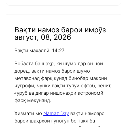
Вақти намоз барои имрӯз
август, 08, 2026
Вақти маҳаллӣ: 14:27
Вобаста ба шаҳр, ки шумо дар он ҷой
доред, вақти намоз барои шумо
метавонад фарқ кунад бинобар макони
ҷуғрофӣ, чунки вақти тулӯи офтоб, зенит,
ғуруб ва дигар нишонаҳои астрономӣ
фарқ мекунанд.
Хизмати мо
Namaz Day
вақти намозро
барои шаҳрҳои гуногун бо такя ба