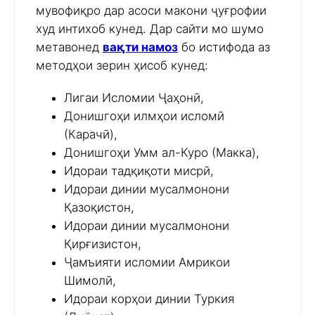
мувофиқро дар асоси макони ҷуғрофии
худ интихоб кунед. Дар сайти мо шумо
метавонед
вақти намоз
бо истифода аз
методҳои зерин ҳисоб кунед:
Лигаи Исломии Ҷаҳонӣ,
Донишгоҳи илмҳои исломӣ
(Карачӣ),
Донишгоҳи Умм ал-Куро (Макка),
Идораи тадқиқоти мисрӣ,
Идораи динии мусалмонони
Қазоқистон,
Идораи динии мусалмонони
Қирғизистон,
Ҷамъияти исломии Амрикои
Шимолӣ,
Идораи корҳои динии Туркия