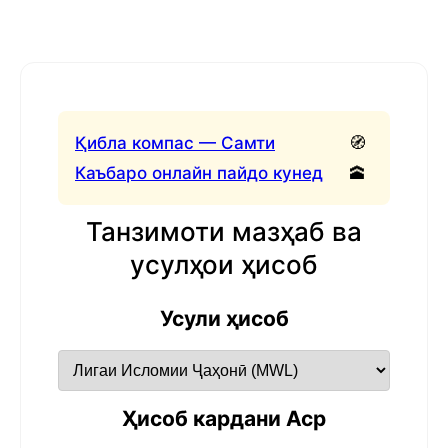
Қибла компас — Самти
🧭
Каъбаро онлайн пайдо кунед
🕋
Танзимоти мазҳаб ва
усулҳои ҳисоб
Усули ҳисоб
Ҳисоб кардани Аср