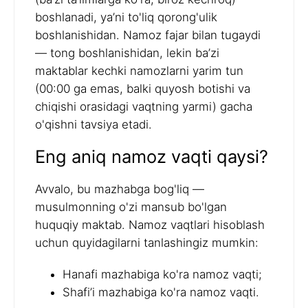
boshlanadi, ya’ni to'liq qorong'ulik
boshlanishidan. Namoz fajar bilan tugaydi
— tong boshlanishidan, lekin ba’zi
maktablar kechki namozlarni yarim tun
(00:00 ga emas, balki quyosh botishi va
chiqishi orasidagi vaqtning yarmi) gacha
o'qishni tavsiya etadi.
Eng aniq namoz vaqti qaysi?
Avvalo, bu mazhabga bog'liq —
musulmonning o'zi mansub bo'lgan
huquqiy maktab. Namoz vaqtlari hisoblash
uchun quyidagilarni tanlashingiz mumkin:
Hanafi mazhabiga ko'ra namoz vaqti;
Shafi’i mazhabiga ko'ra namoz vaqti.