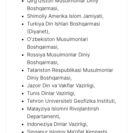
Qirg'iziston Musulmonlar Diniy
Boshqarmasi,
Shimoliy Amerika Islom Jamiyati,
Turkiya Din Ishlari Boshqarmasi
(Diyanet),
O'zbekiston Musulmonlari
Boshqarmasi,
Rossiya Musulmonlar Diniy
Boshqarmasi,
Tatariston Respublikasi Musulmonlar
Diniy Boshqarmasi,
Jazoir Din va Vakflar Vazirligi,
Tunis Dinlar Vazirligi,
Tehron Universiteti Geofizika Instituti,
Malayziya Islomni Rivojlantirish
Departamenti,
Indoneziya Dinlar Vazirligi,
Singapur Islomiy Ma’rifat Kengashi,