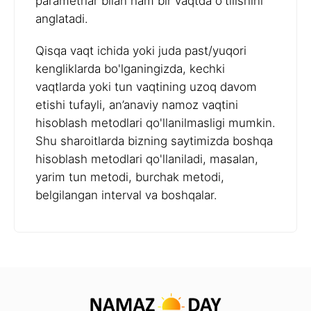
parametrlar bilan ham bir vaqtda o'tilishini
anglatadi.
Qisqa vaqt ichida yoki juda past/yuqori
kengliklarda bo'lganingizda, kechki
vaqtlarda yoki tun vaqtining uzoq davom
etishi tufayli, an’anaviy namoz vaqtini
hisoblash metodlari qo'llanilmasligi mumkin.
Shu sharoitlarda bizning saytimizda boshqa
hisoblash metodlari qo'llaniladi, masalan,
yarim tun metodi, burchak metodi,
belgilangan interval va boshqalar.