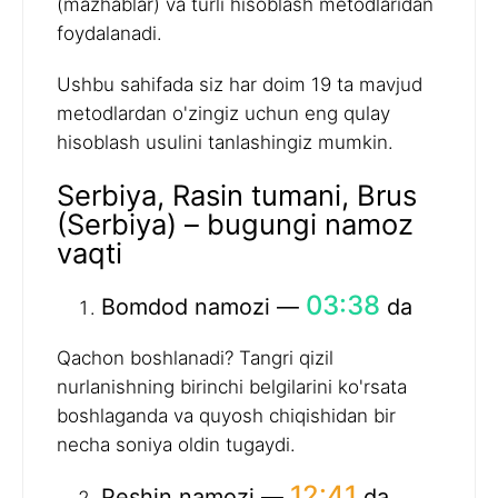
(mazhablar) va turli hisoblash metodlaridan
foydalanadi.
Ushbu sahifada siz har doim 19 ta mavjud
metodlardan o'zingiz uchun eng qulay
hisoblash usulini tanlashingiz mumkin.
Serbiya, Rasin tumani, Brus
(Serbiya) – bugungi namoz
vaqti
03:38
Bomdod namozi —
da
Qachon boshlanadi? Tangri qizil
nurlanishning birinchi belgilarini ko'rsata
boshlaganda va quyosh chiqishidan bir
necha soniya oldin tugaydi.
12:41
Peshin namozi —
da