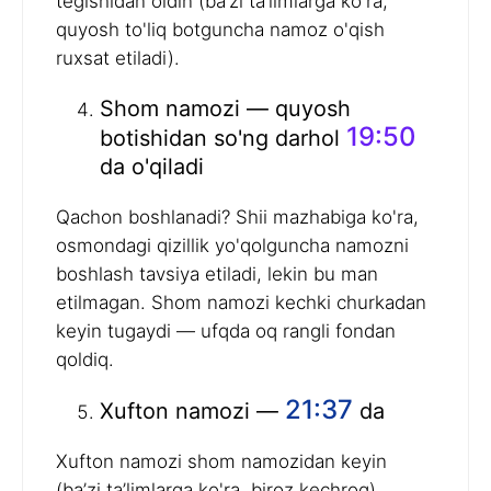
tegishidan oldin (ba’zi ta’limlarga ko'ra,
quyosh to'liq botguncha namoz o'qish
ruxsat etiladi).
Shom namozi — quyosh
19:50
botishidan so'ng darhol
da o'qiladi
Qachon boshlanadi? Shii mazhabiga ko'ra,
osmondagi qizillik yo'qolguncha namozni
boshlash tavsiya etiladi, lekin bu man
etilmagan. Shom namozi kechki churkadan
keyin tugaydi — ufqda oq rangli fondan
qoldiq.
21:37
Xufton namozi —
da
Xufton namozi shom namozidan keyin
(ba’zi ta’limlarga ko'ra, biroz kechroq)