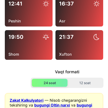
12:41
16:37
Peshin
Asr
19:50
21:37
Shom
Xufton
Vaqt formati
24 soat
12 soat
Zakat Kalkulyatori
— Nisob chegarangizni
tekshiring va
bugungi Oltin narxi
va
bugungi