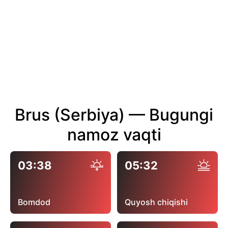
Brus (Serbiya) — Bugungi
namoz vaqti
03:38
05:32
Bomdod
Quyosh chiqishi