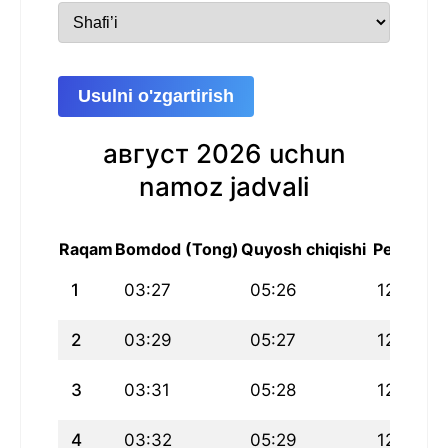
Usulni o'zgartirish
август 2026 uchun
namoz jadvali
Raqam
Bomdod (Tong)
Quyosh chiqishi
Peshin
1
03:27
05:26
12:42
2
03:29
05:27
12:42
3
03:31
05:28
12:42
4
03:32
05:29
12:41