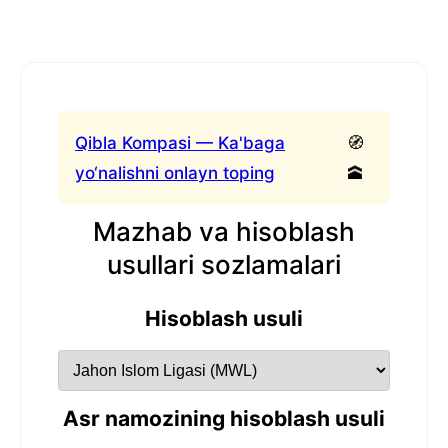
Qibla Kompasi — Ka'baga
🧭
yo‘nalishni onlayn toping
🕋
Mazhab va hisoblash
usullari sozlamalari
Hisoblash usuli
Asr namozining hisoblash usuli