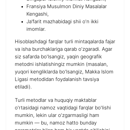
Fransiya Musulmon Diniy Masalalar
Kengashi,
Ja’farit mazhabidagi shii o'n ikki
imomlar.
Hisoblashdagi farqlar turli mintaqalarda fajar
va isha burchaklariga qarab o'zgaradi. Agar
siz safarda bo'lsangiz, yaqin geografik
metodni ishlatishingiz mumkin (masalan,
yuqori kengliklarda bo'lsangiz, Makka Islom
Ligasi metodidan foydalanish tavsiya
etiladi).
Turli metodlar va huquqiy maktablar
o'rtasidagi namoz vaqtidagi farqlar bo'lishi
mumkin, lekin ular o'zgarmasligi ham
mumkin — bu, namoz hatto bunday