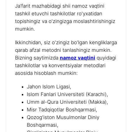
Ja’farit mazhabidagi shii namoz vaqtini
tashkil etuvchi tashkilotlar ro'yxatidan
topishingiz va o'zingizga moslashtirishingiz
mumkin.
Ikkinchidan, siz o'zingiz bo'lgan kengliklarga
qarab afzal metodni tanlashingiz mumkin.
Bizning saytimizda
namoz vaqtini
quyidagi
tashkilotlar va konventsiyalar metodlari
asosida hisoblash mumkin:
Jahon Islom Ligasi,
Islom Fanlari Universiteti (Karachi),
Umm al-Qura Universiteti (Makka),
Misr Tadqiqotlar Boshqarmasi,
Qozog'iston Musulmonlar Diniy
Boshqarmasi,