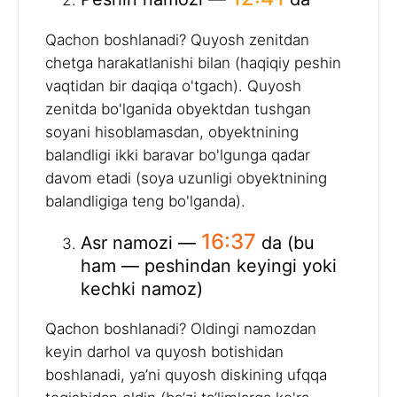
Qachon boshlanadi? Quyosh zenitdan
chetga harakatlanishi bilan (haqiqiy peshin
vaqtidan bir daqiqa o'tgach). Quyosh
zenitda bo'lganida obyektdan tushgan
soyani hisoblamasdan, obyektnining
balandligi ikki baravar bo'lgunga qadar
davom etadi (soya uzunligi obyektnining
balandligiga teng bo'lganda).
16:37
Asr namozi —
da (bu
ham — peshindan keyingi yoki
kechki namoz)
Qachon boshlanadi? Oldingi namozdan
keyin darhol va quyosh botishidan
boshlanadi, ya’ni quyosh diskining ufqqa